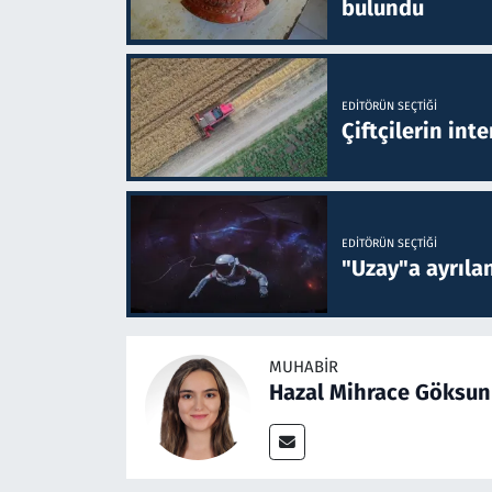
bulundu
EDITÖRÜN SEÇTIĞI
Çiftçilerin inte
EDITÖRÜN SEÇTIĞI
"Uzay"a ayrılan
MUHABIR
Hazal Mihrace Göksun