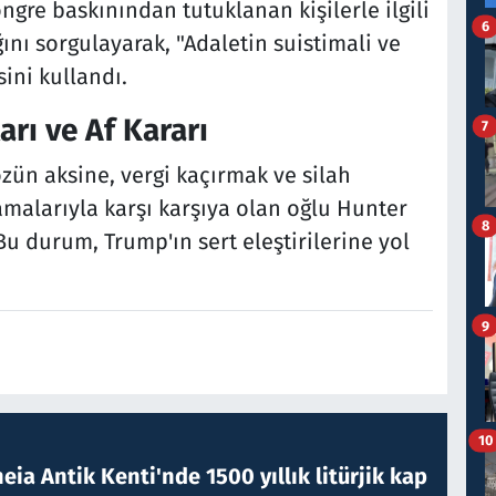
ngre baskınından tutuklanan kişilerle ilgili
6
nı sorgulayarak, "Adaletin suistimali ve
ini kullandı.
rı ve Af Kararı
7
zün aksine, vergi kaçırmak ve silah
alarıyla karşı karşıya olan oğlu Hunter
8
 Bu durum, Trump'ın sert eleştirilerine yol
9
10
eia Antik Kenti'nde 1500 yıllık litürjik kap