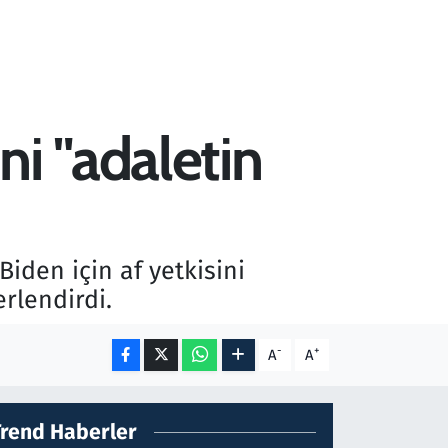
ni "adaletin
iden için af yetkisini
rlendirdi.
-
+
A
A
Trend Haberler