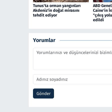
Tunus'ta orman yangınları
ABD Genel
Akdeniz'in doğal mirasını
Caine'in İ
tehdit ediyor
"çıkış yol
edildi
Yorumlar
Gönder