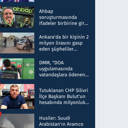
ortaklığının stratejik
nitelikte olduğunu
Ahbap
belirtti
soruşturmasında
ifadeler birbirine girdi:
Dokuz şüphelinin
ifadelerinden ortaya
Ankara'da bir kişinin 2
çıkan tablo şok etti
milyon lirasını gasp
eden şüpheliler
Kırıkkale'de yakalandı
DMM, "DOA
uygulamasında
vatandaşlara ödenen
iade tutarlarının
düşürüldüğü" iddiasını
Tutuklanan CHP Silivri
yalanladı
İlçe Başkanı Bulut'un
hesabında milyonluk
para trafiğine: Patron
talimat verdi, ben
Husiler: Suudi
gönderdim
Arabistan'ın Aramco