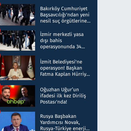
Bakırköy Cumhuriyet
Başsavcılığı'ndan yeni
nesil suç örgütlerine
operasyon: 50 şüpheli
hakkında gözaltı kararı
İzmir merkezli yasa
dışı bahis
operasyonunda 34
gözaltı: Yaklaşık 2
Milyar liralık para
İzmit Belediyesi'ne
trafiği tespit edildi
operasyon! Başkan
Fatma Kaplan Hürriyet
ve eşi gözaltına alındı
Oğuzhan Uğur’un
ifadesi ilk kez Diriliş
Postası'nda!
Rusya Başbakan
Yardımcısı Novak,
Rusya-Türkiye enerji