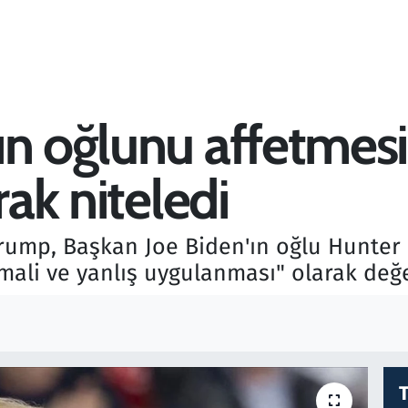
n oğlunu affetmesi
rak niteledi
rump, Başkan Joe Biden'ın oğlu Hunter B
mali ve yanlış uygulanması" olarak değe