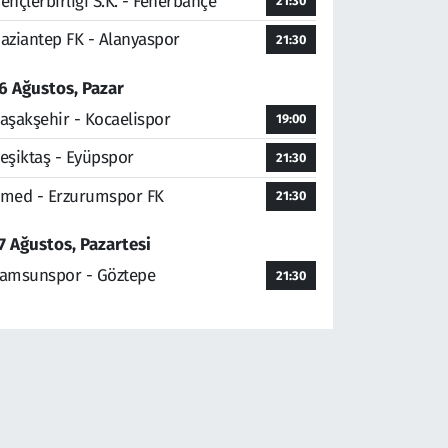
ençlerbirliği S.K. - Fenerbahçe
21:30
aziantep FK - Alanyaspor
21:30
6 Ağustos, Pazar
aşakşehir - Kocaelispor
19:00
eşiktaş - Eyüpspor
21:30
med - Erzurumspor FK
21:30
7 Ağustos, Pazartesi
amsunspor - Göztepe
21:30