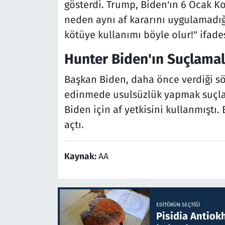
gösterdi. Trump, Biden'ın 6 Ocak Ko
neden aynı af kararını uygulamadığı
kötüye kullanımı böyle olur!" ifades
Hunter Biden'ın Suçlamala
Başkan Biden, daha önce verdiği sö
edinmede usulsüzlük yapmak suçlam
Biden için af yetkisini kullanmıştı.
açtı.
Kaynak:
AA
EDITÖRÜN SEÇTIĞI
Pisidia Antiokh