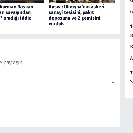
G
kurmay Başkanı
Rusya: Ukrayna’nın askeri
G
ran savaşından
sanayi tesisini, yakıt
u" aradığı iddia
deposunu ve 2 gemisini
vurduk
1
B
B
A
1
S