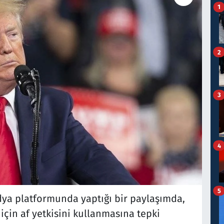
1
2
3
4
5
dya platformunda yaptığı bir paylaşımda,
çin af yetkisini kullanmasına tepki