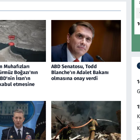
1
m Muhafızları
ABD Senatosu, Todd
ürmüz Boğazı'nın
Blanche'ın Adalet Bakanı
BD'nin İran'ın
olmasına onay verdi
1
 kabul etmesine
G
1
K
K