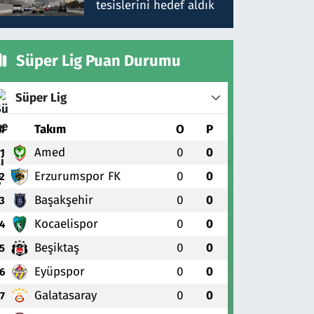
tesislerini hedef aldık
Süper Lig Puan Durumu
Süper Lig
#
Takım
O
P
Amed
0
0
1
Erzurumspor FK
0
0
2
Başakşehir
0
0
3
Kocaelispor
0
0
4
Beşiktaş
0
0
5
Eyüpspor
0
0
6
Galatasaray
0
0
7