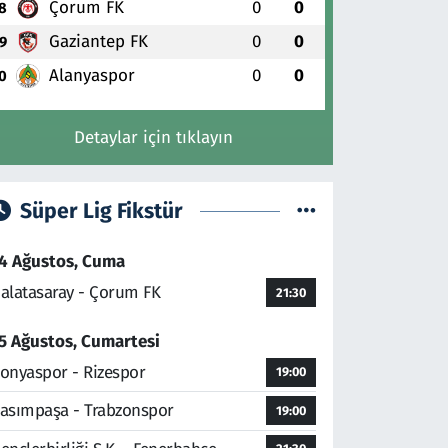
Çorum FK
0
0
8
Gaziantep FK
0
0
9
Alanyaspor
0
0
0
Detaylar için tıklayın
Süper Lig Fikstür
4 Ağustos, Cuma
alatasaray - Çorum FK
21:30
5 Ağustos, Cumartesi
onyaspor - Rizespor
19:00
asımpaşa - Trabzonspor
19:00