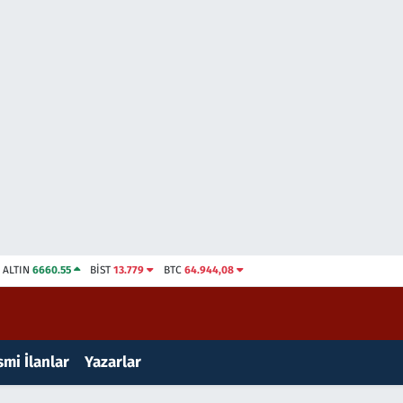
ALTIN
6660.55
BİST
13.779
BTC
64.944,08
mi İlanlar
Yazarlar