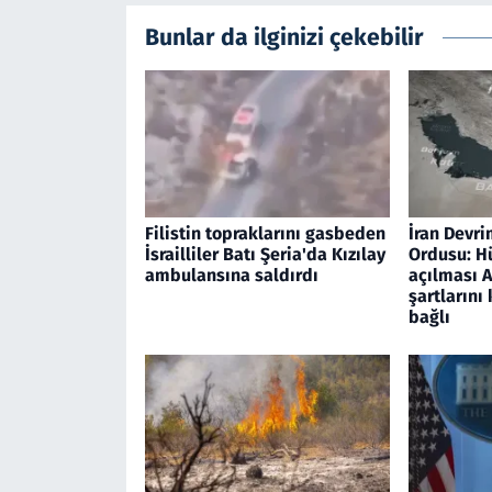
Bunlar da ilginizi çekebilir
Filistin topraklarını gasbeden
İran Devri
İsrailliler Batı Şeria'da Kızılay
Ordusu: H
ambulansına saldırdı
açılması A
şartlarını
bağlı