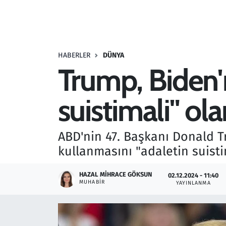
Resmi İlanlar
Rüya Tabirleri
HABERLER
DÜNYA
Trump, Biden'ı
Sağlık
suistimali" ola
Savunma Sanayi
Seçim 2023
ABD'nin 47. Başkanı Donald T
kullanmasını "adaletin suisti
Spor
HAZAL MIHRACE GÖKSUN
02.12.2024 - 11:40
Teknoloji ve Bilim
MUHABIR
YAYINLANMA
Televizyon