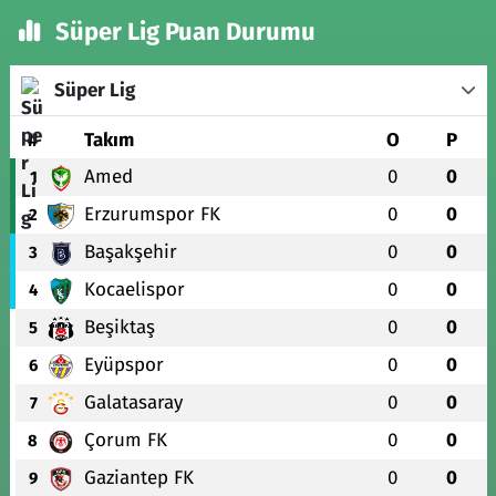
Süper Lig Puan Durumu
Süper Lig
#
Takım
O
P
Amed
0
0
1
Erzurumspor FK
0
0
2
Başakşehir
0
0
3
Kocaelispor
0
0
4
Beşiktaş
0
0
5
Eyüpspor
0
0
6
Galatasaray
0
0
7
Çorum FK
0
0
8
Gaziantep FK
0
0
9