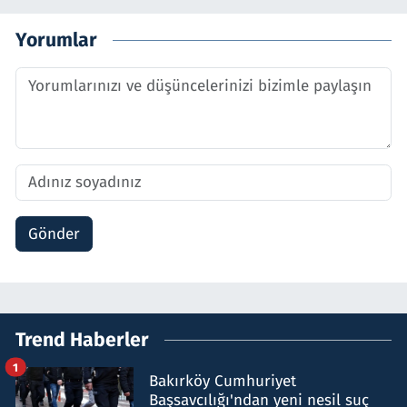
Yorumlar
Gönder
Trend Haberler
1
Bakırköy Cumhuriyet
Başsavcılığı'ndan yeni nesil suç