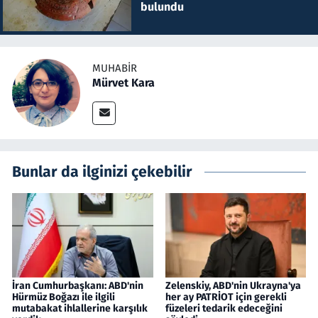
bulundu
MUHABIR
Mürvet Kara
Bunlar da ilginizi çekebilir
İran Cumhurbaşkanı: ABD'nin
Zelenskiy, ABD'nin Ukrayna'ya
Hürmüz Boğazı ile ilgili
her ay PATRİOT için gerekli
mutabakat ihlallerine karşılık
füzeleri tedarik edeceğini