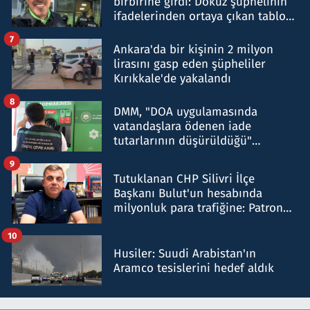
birbirine girdi: Dokuz şüphelinin
ifadelerinden ortaya çıkan tablo
şok etti
7
Ankara'da bir kişinin 2 milyon
lirasını gasp eden şüpheliler
Kırıkkale'de yakalandı
8
DMM, "DOA uygulamasında
vatandaşlara ödenen iade
tutarlarının düşürüldüğü"
iddiasını yalanladı
9
Tutuklanan CHP Silivri İlçe
Başkanı Bulut'un hesabında
milyonluk para trafiğine: Patron
talimat verdi, ben gönderdim
10
Husiler: Suudi Arabistan'ın
Aramco tesislerini hedef aldık