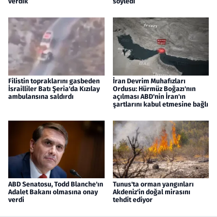
verdik
söyledi
Filistin topraklarını gasbeden
İran Devrim Muhafızları
İsrailliler Batı Şeria'da Kızılay
Ordusu: Hürmüz Boğazı'nın
ambulansına saldırdı
açılması ABD'nin İran'ın
şartlarını kabul etmesine bağlı
ABD Senatosu, Todd Blanche'ın
Tunus'ta orman yangınları
Adalet Bakanı olmasına onay
Akdeniz'in doğal mirasını
verdi
tehdit ediyor