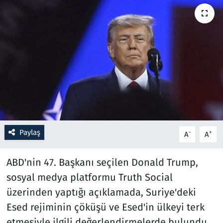
Resmi İlanlar
Rüya Tabirleri
Sağlık
Savunma Sanayi
Seçim 2023
Paylaş
-
+
A
A
Spor
ABD'nin 47. Başkanı seçilen Donald Trump,
Teknoloji ve Bilim
sosyal medya platformu Truth Social
üzerinden yaptığı açıklamada, Suriye'deki
Televizyon
Esed rejiminin çöküşü ve Esed'in ülkeyi terk
etmesiyle ilgili değerlendirmelerde bulundu.