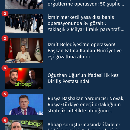
örgütlerine operasyon: 50 şüpheli
hakkında gözaltı kararı
2
İzmir merkezli yasa dışı bahis
operasyonunda 34 gözaltı:
Yaklaşık 2 Milyar liralık para trafiği
tespit edildi
3
İzmit Belediyesi'ne operasyon!
Başkan Fatma Kaplan Hürriyet ve
eşi gözaltına alındı
4
Oğuzhan Uğur’un ifadesi ilk kez
Diriliş Postası'nda!
5
Rusya Başbakan Yardımcısı Novak,
Rusya-Türkiye enerji ortaklığının
stratejik nitelikte olduğunu
belirtti
6
Ahbap soruşturmasında ifadeler