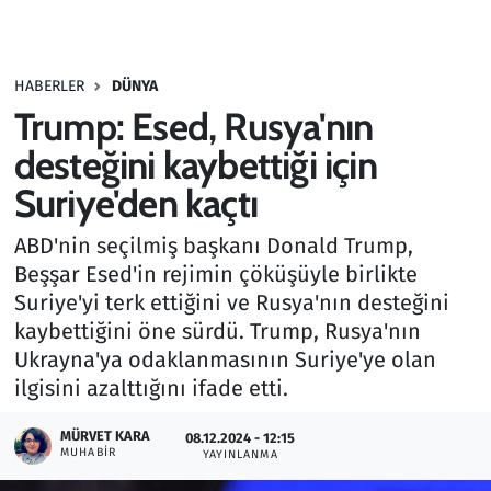
Gündem
HABERLER
DÜNYA
Haber
Trump: Esed, Rusya'nın
Kültür Sanat
desteğini kaybettiği için
Suriye'den kaçtı
Kurumsal Haberler
ABD'nin seçilmiş başkanı Donald Trump,
Lezzet Durağı
Beşşar Esed'in rejimin çöküşüyle birlikte
Suriye'yi terk ettiğini ve Rusya'nın desteğini
Memur ve Kamu
kaybettiğini öne sürdü. Trump, Rusya'nın
Ukrayna'ya odaklanmasının Suriye'ye olan
Otomobil
ilgisini azalttığını ifade etti.
Oyun
MÜRVET KARA
08.12.2024 - 12:15
MUHABIR
YAYINLANMA
Ramazan