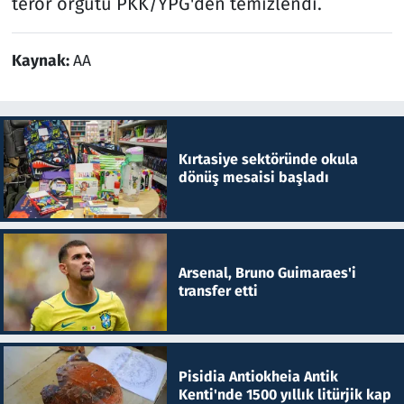
terör örgütü PKK/YPG'den temizlendi.
Kaynak:
AA
Kırtasiye sektöründe okula
dönüş mesaisi başladı
Arsenal, Bruno Guimaraes'i
transfer etti
Pisidia Antiokheia Antik
Kenti'nde 1500 yıllık litürjik kap