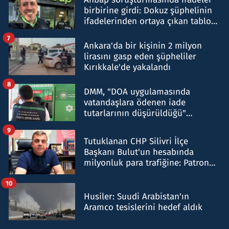
birbirine girdi: Dokuz şüphelinin
ifadelerinden ortaya çıkan tablo
şok etti
7
Ankara'da bir kişinin 2 milyon
lirasını gasp eden şüpheliler
Kırıkkale'de yakalandı
8
DMM, "DOA uygulamasında
vatandaşlara ödenen iade
tutarlarının düşürüldüğü"
iddiasını yalanladı
9
Tutuklanan CHP Silivri İlçe
Başkanı Bulut'un hesabında
milyonluk para trafiğine: Patron
talimat verdi, ben gönderdim
10
Husiler: Suudi Arabistan'ın
Aramco tesislerini hedef aldık