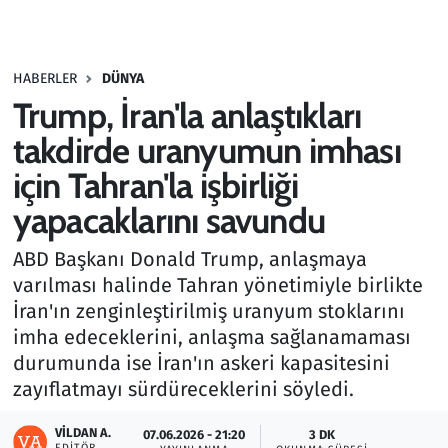
Gündem
HABERLER
DÜNYA
Haber
Trump, İran'la anlaştıkları
Kültür Sanat
takdirde uranyumun imhası
için Tahran'la işbirliği
Kurumsal Haberler
yapacaklarını savundu
Lezzet Durağı
ABD Başkanı Donald Trump, anlaşmaya
varılması halinde Tahran yönetimiyle birlikte
Memur ve Kamu
İran'ın zenginleştirilmiş uranyum stoklarını
imha edeceklerini, anlaşma sağlanamaması
Otomobil
durumunda ise İran'ın askeri kapasitesini
zayıflatmayı sürdüreceklerini söyledi.
Oyun
VILDAN A.
07.06.2026 - 21:20
3 DK
Ramazan
EDITÖR