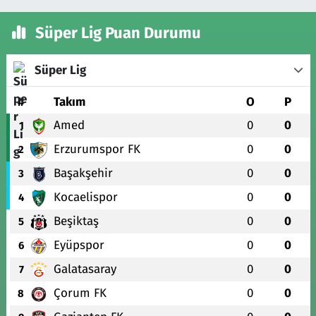
Süper Lig Puan Durumu
Süper Lig
#
Takım
O
P
Amed
0
0
1
Erzurumspor FK
0
0
2
Başakşehir
0
0
3
Kocaelispor
0
0
4
Beşiktaş
0
0
5
Eyüpspor
0
0
6
Galatasaray
0
0
7
Çorum FK
0
0
8