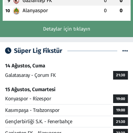
Gaziantep FK
0
0
9
Alanyaspor
0
0
10
Detaylar için tıklayın
Süper Lig Fikstür
14 Ağustos, Cuma
Galatasaray - Çorum FK
21:30
15 Ağustos, Cumartesi
Konyaspor - Rizespor
19:00
Kasımpaşa - Trabzonspor
19:00
Gençlerbirliği S.K. - Fenerbahçe
21:30
21:30