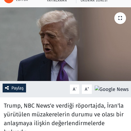
YAYINLANMA
OKUNMA SÜRESI
Resmi İlanlar
Rüya Tabirleri
Sağlık
Savunma Sanayi
Seçim 2023
Spor
Paylaş
-
+
A
A
Teknoloji ve Bilim
Trump, NBC News'e verdiği röportajda, İran'la
yürütülen müzakerelerin durumu ve olası bir
Televizyon
anlaşmaya ilişkin değerlendirmelerde