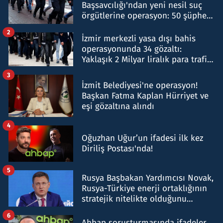
Başsavcılığı'ndan yeni nesil suç
örgütlerine operasyon: 50 şüpheli
hakkında gözaltı kararı
2
İzmir merkezli yasa dışı bahis
operasyonunda 34 gözaltı:
Yaklaşık 2 Milyar liralık para trafiği
tespit edildi
3
İzmit Belediyesi'ne operasyon!
Başkan Fatma Kaplan Hürriyet ve
eşi gözaltına alındı
4
Oğuzhan Uğur’un ifadesi ilk kez
Diriliş Postası'nda!
5
Rusya Başbakan Yardımcısı Novak,
Rusya-Türkiye enerji ortaklığının
stratejik nitelikte olduğunu
belirtti
6
Ahbap soruşturmasında ifadeler