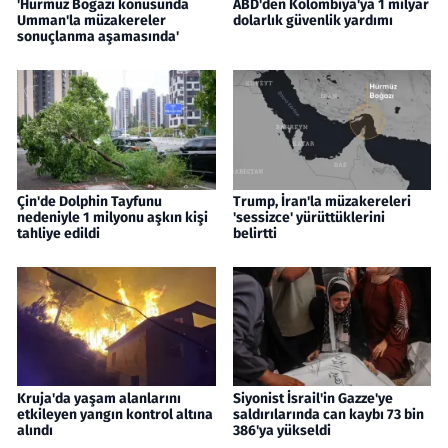
'Hürmüz Boğazı konusunda
ABD'den Kolombiya'ya 1 milyar
Umman'la müzakereler
dolarlık güvenlik yardımı
sonuçlanma aşamasında'
Çin'de Dolphin Tayfunu
Trump, İran'la müzakereleri
nedeniyle 1 milyonu aşkın kişi
'sessizce' yürüttüklerini
tahliye edildi
belirtti
Kruja'da yaşam alanlarını
Siyonist İsrail'in Gazze'ye
etkileyen yangın kontrol altına
saldırılarında can kaybı 73 bin
alındı
386'ya yükseldi