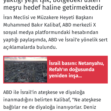
meşru hedef haline getirmektedir
İran Meclisi ve Müzakere Heyeti Başkanı
Muhammed Bakır Kalibaf, ABD merkezli X
sosyal medya platformundaki hesabından
yaptığı paylaşımda, ABD ve İsrail'e yönelik sert
açıklamalarda bulundu.
İsrail basını: Netanyahu,
Refah'ın doğusunda
yeniden inşa
çalışmalarının
başlamasını gizlice
ABD ile İsrail'in ateşkese ve diyaloğa
kabul etti
inanmadığını belirten Kalibaf, "Ne ateşkese
bağlılar ne de diyaloğa inanıyorlar. Deniz