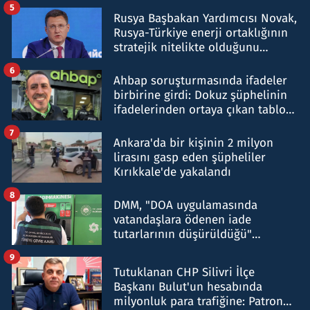
5
Rusya Başbakan Yardımcısı Novak,
Rusya-Türkiye enerji ortaklığının
stratejik nitelikte olduğunu
belirtti
6
Ahbap soruşturmasında ifadeler
birbirine girdi: Dokuz şüphelinin
ifadelerinden ortaya çıkan tablo
şok etti
7
Ankara'da bir kişinin 2 milyon
lirasını gasp eden şüpheliler
Kırıkkale'de yakalandı
8
DMM, "DOA uygulamasında
vatandaşlara ödenen iade
tutarlarının düşürüldüğü"
iddiasını yalanladı
9
Tutuklanan CHP Silivri İlçe
Başkanı Bulut'un hesabında
milyonluk para trafiğine: Patron