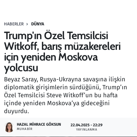
Gündem
HABERLER
DÜNYA
Haber
Trump'ın Özel Temsilcisi
Kültür Sanat
Witkoff, barış müzakereleri
için yeniden Moskova
Kurumsal Haberler
yolcusu
Lezzet Durağı
Beyaz Saray, Rusya-Ukrayna savaşına ilişkin
diplomatik girişimlerin sürdüğünü, Trump’ın
Memur ve Kamu
Özel Temsilcisi Steve Witkoff’un bu hafta
içinde yeniden Moskova’ya gideceğini
Otomobil
duyurdu.
Oyun
HAZAL MIHRACE GÖKSUN
22.04.2025 - 22:29
MUHABIR
YAYINLANMA
Ramazan