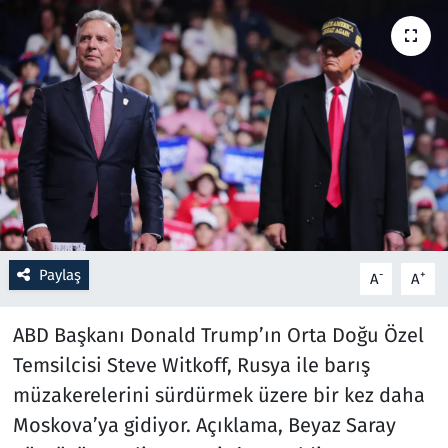
Resmi İlanlar
Rüya Tabirleri
Sağlık
Savunma Sanayi
Seçim 2023
Paylaş
-
+
A
A
Spor
ABD Başkanı Donald Trump’ın Orta Doğu Özel
Teknoloji ve Bilim
Temsilcisi Steve Witkoff, Rusya ile barış
müzakerelerini sürdürmek üzere bir kez daha
Televizyon
Moskova’ya gidiyor. Açıklama, Beyaz Saray