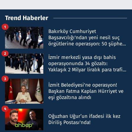
Trend Haberler
1
Bakırköy Cumhuriyet
Başsavcılığı'ndan yeni nesil suç
örgütlerine operasyon: 50 şüpheli
hakkında gözaltı kararı
2
İzmir merkezli yasa dışı bahis
operasyonunda 34 gözaltı:
Yaklaşık 2 Milyar liralık para trafiği
tespit edildi
3
İzmit Belediyesi'ne operasyon!
Başkan Fatma Kaplan Hürriyet ve
eşi gözaltına alındı
4
Oğuzhan Uğur’un ifadesi ilk kez
Diriliş Postası'nda!