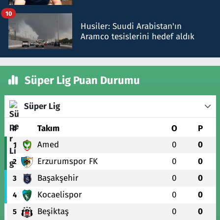
talimat verdi, ben gönderdim
10
Husiler: Suudi Arabistan'ın
Aramco tesislerini hedef aldık
Süper Lig Puan Durumu
Süper Lig
#
Takım
O
P
Amed
0
0
1
Erzurumspor FK
0
0
2
Başakşehir
0
0
3
Kocaelispor
0
0
4
Beşiktaş
0
0
5