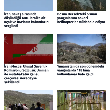
İran, savaş sırasında
Bosna Hersek'teki orman
düşürdüğü ABD-İsrail'e ait
yangınlarına askeri
uçak ve İHA'ların kalıntılarını
helikopterler müdahale ediyor
sergiledi
İran Meclisi Ulusal Güvenlik
Yunanistan'da son dönemdeki
Komisyonu Sözcüsü: Umman
yangınlarda 118 bina
ile mutabakatın genel
kullanılamaz hale geldi
çerçevesi neredeyse
şekillendi