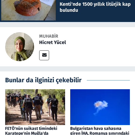
Kenti'nde 1500 yıllık litürjik kap
bulundu
MUHABIR
Hicret Yücel
Bunlar da ilginizi çekebilir
FETÖ'nün suikast timindeki
Bulgaristan hava sahasına
Karatepe'nin Muğla'da
giren İHA, Romanya sınırındaki