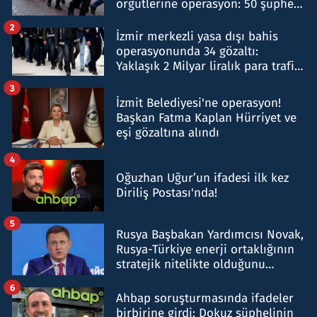
örgütlerine operasyon: 50 şüpheli
hakkında gözaltı kararı
2
İzmir merkezli yasa dışı bahis
operasyonunda 34 gözaltı:
Yaklaşık 2 Milyar liralık para trafiği
tespit edildi
3
İzmit Belediyesi'ne operasyon!
Başkan Fatma Kaplan Hürriyet ve
eşi gözaltına alındı
4
Oğuzhan Uğur’un ifadesi ilk kez
Diriliş Postası'nda!
5
Rusya Başbakan Yardımcısı Novak,
Rusya-Türkiye enerji ortaklığının
stratejik nitelikte olduğunu
belirtti
6
Ahbap soruşturmasında ifadeler
birbirine girdi: Dokuz şüphelinin