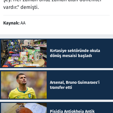
vardır." demişti.
Kaynak:
AA
Kırtasiye sektöründe okula
dönüş mesaisi başladı
Arsenal, Bruno Guimaraes'i
transfer etti
Pisidia Antiokheia Antik