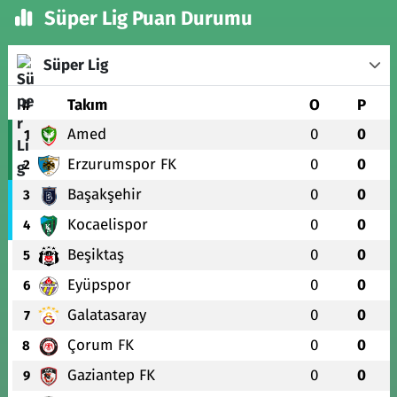
Süper Lig Puan Durumu
Süper Lig
#
Takım
O
P
Amed
0
0
1
Erzurumspor FK
0
0
2
Başakşehir
0
0
3
Kocaelispor
0
0
4
Beşiktaş
0
0
5
Eyüpspor
0
0
6
Galatasaray
0
0
7
Çorum FK
0
0
8
Gaziantep FK
0
0
9