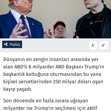
Resmi İlanlar
Rüya Tabirleri
Sağlık
Paylaş
-
+
A
A
Savunma Sanayi
Dünyanın en zengin insanları arasında yer
Seçim 2023
alan ABD'li 8 milyarder ABD Başkanı Trump'ın
başkanlık koltuğuna oturmasından bu yana
Spor
kişisel servetlerinden 250 milyar doları aşan
Teknoloji ve Bilim
kayıp yaşadı.
Televizyon
Son dönemde en fazla zarara uğrayan
milyarder ise Trump'ın seçilmesi için aktif