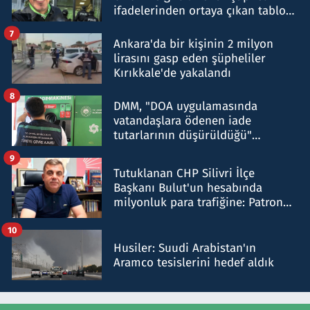
ifadelerinden ortaya çıkan tablo
şok etti
7
Ankara'da bir kişinin 2 milyon
lirasını gasp eden şüpheliler
Kırıkkale'de yakalandı
8
DMM, "DOA uygulamasında
vatandaşlara ödenen iade
tutarlarının düşürüldüğü"
iddiasını yalanladı
9
Tutuklanan CHP Silivri İlçe
Başkanı Bulut'un hesabında
milyonluk para trafiğine: Patron
talimat verdi, ben gönderdim
10
Husiler: Suudi Arabistan'ın
Aramco tesislerini hedef aldık