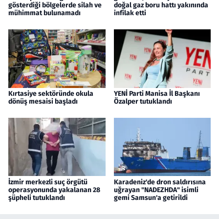
gösterdiği bölgelerde silah ve
doğal gaz boru hattı yakınında
mühimmat bulunamadı
infilak etti
Kırtasiye sektöründe okula
YENİ Parti Manisa İl Başkanı
dönüş mesaisi başladı
Özalper tutuklandı
İzmir merkezli suç örgütü
Karadeniz'de dron saldırısına
operasyonunda yakalanan 28
uğrayan "NADEZHDA" isimli
şüpheli tutuklandı
gemi Samsun'a getirildi