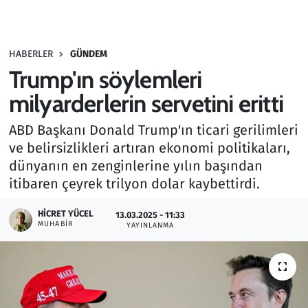
Gündem
HABERLER
GÜNDEM
Haber
Trump'ın söylemleri
Kültür Sanat
milyarderlerin servetini eritti
ABD Başkanı Donald Trump'ın ticari gerilimleri
Kurumsal Haberler
ve belirsizlikleri artıran ekonomi politikaları,
dünyanın en zenginlerine yılın başından
Lezzet Durağı
itibaren çeyrek trilyon dolar kaybettirdi.
Memur ve Kamu
HICRET YÜCEL
13.03.2025 - 11:33
MUHABIR
YAYINLANMA
Otomobil
Oyun
Ramazan