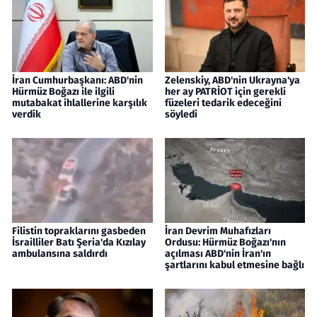
İran Cumhurbaşkanı: ABD'nin
Zelenskiy, ABD'nin Ukrayna'ya
Hürmüz Boğazı ile ilgili
her ay PATRİOT için gerekli
mutabakat ihlallerine karşılık
füzeleri tedarik edeceğini
verdik
söyledi
Filistin topraklarını gasbeden
İran Devrim Muhafızları
İsrailliler Batı Şeria'da Kızılay
Ordusu: Hürmüz Boğazı'nın
ambulansına saldırdı
açılması ABD'nin İran'ın
şartlarını kabul etmesine bağlı