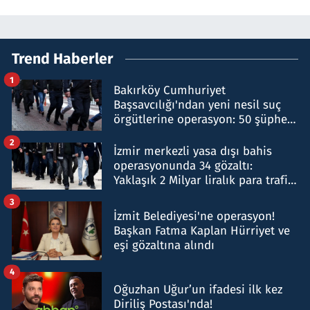
Trend Haberler
1
Bakırköy Cumhuriyet
Başsavcılığı'ndan yeni nesil suç
örgütlerine operasyon: 50 şüpheli
hakkında gözaltı kararı
2
İzmir merkezli yasa dışı bahis
operasyonunda 34 gözaltı:
Yaklaşık 2 Milyar liralık para trafiği
tespit edildi
3
İzmit Belediyesi'ne operasyon!
Başkan Fatma Kaplan Hürriyet ve
eşi gözaltına alındı
4
Oğuzhan Uğur’un ifadesi ilk kez
Diriliş Postası'nda!