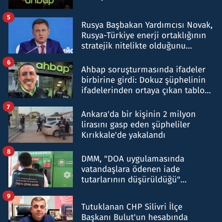
5
Rusya Başbakan Yardımcısı Novak,
Rusya-Türkiye enerji ortaklığının
stratejik nitelikte olduğunu
belirtti
6
Ahbap soruşturmasında ifadeler
birbirine girdi: Dokuz şüphelinin
ifadelerinden ortaya çıkan tablo
şok etti
7
Ankara'da bir kişinin 2 milyon
lirasını gasp eden şüpheliler
Kırıkkale'de yakalandı
8
DMM, "DOA uygulamasında
vatandaşlara ödenen iade
tutarlarının düşürüldüğü"
iddiasını yalanladı
9
Tutuklanan CHP Silivri İlçe
Başkanı Bulut'un hesabında