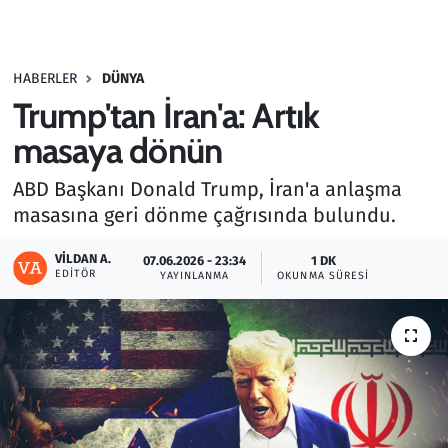
Gündem
HABERLER
DÜNYA
Haber
Trump'tan İran'a: Artık
Kültür Sanat
masaya dönün
ABD Başkanı Donald Trump, İran'a anlaşma
Kurumsal Haberler
masasına geri dönme çağrısında bulundu.
Lezzet Durağı
VILDAN A.
07.06.2026 - 23:34
1 DK
EDITÖR
YAYINLANMA
OKUNMA SÜRESI
Memur ve Kamu
Otomobil
Oyun
Ramazan