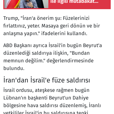
ile ilgili mutabakat
ihlallerine karşılık
verdik
Trump, "İran'a önerim şu: Füzelerinizi
fırlattınız, yeter. Masaya geri dönün ve bir
anlaşma yapın." ifadelerini kullandı.
ABD Başkanı ayrıca İsrail'in bugün Beyrut'a
düzenlediği saldırıya ilişkin, "Bundan
memnun değilim." değerlendirmesinde
bulundu.
İran'dan İsrail'e füze saldırısı
İsrail ordusu, ateşkese rağmen bugün
Lübnan'ın başkenti Beyrut'un Dahiye
bölgesine hava saldırısı düzenlemiş, İranlı
yetkililer İsrail'in bu saldırısına tepki