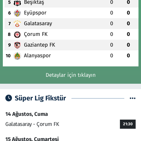
Beşiktaş
0
0
5
Eyüpspor
0
0
6
Galatasaray
0
0
7
Çorum FK
0
0
8
Gaziantep FK
0
0
9
Alanyaspor
0
0
10
Detaylar için tıklayın
Süper Lig Fikstür
14 Ağustos, Cuma
Galatasaray - Çorum FK
21:30
15 Ağustos, Cumartesi