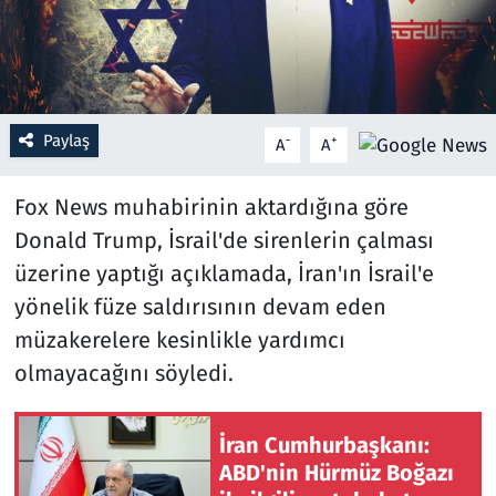
Resmi İlanlar
Rüya Tabirleri
Paylaş
-
+
A
A
Sağlık
Fox News muhabirinin aktardığına göre
Savunma Sanayi
Donald Trump, İsrail'de sirenlerin çalması
üzerine yaptığı açıklamada, İran'ın İsrail'e
Seçim 2023
yönelik füze saldırısının devam eden
Spor
müzakerelere kesinlikle yardımcı
olmayacağını söyledi.
Teknoloji ve Bilim
İran Cumhurbaşkanı:
Televizyon
ABD'nin Hürmüz Boğazı