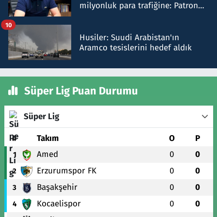
milyonluk para trafiğine: Patron
talimat verdi, ben gönderdim
10
Husiler: Suudi Arabistan'ın
Aramco tesislerini hedef aldık
Süper Lig Puan Durumu
Süper Lig
#
Takım
O
P
Amed
0
0
1
Erzurumspor FK
0
0
2
Başakşehir
0
0
3
Kocaelispor
0
0
4