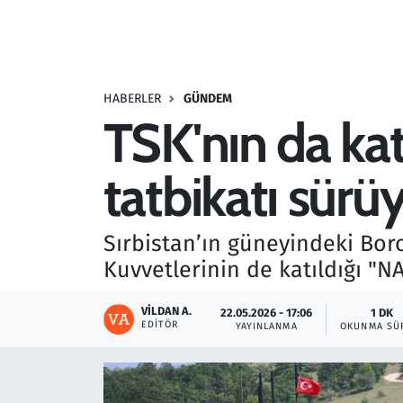
Resmi İlanlar
Rüya Tabirleri
HABERLER
GÜNDEM
TSK'nın da ka
Sağlık
tatbikatı sürü
Savunma Sanayi
Seçim 2023
Sırbistan’ın güneyindeki Boro
Kuvvetlerinin de katıldığı "N
Spor
VILDAN A.
22.05.2026 - 17:06
1 DK
Teknoloji ve Bilim
EDITÖR
YAYINLANMA
OKUNMA SÜ
Televizyon