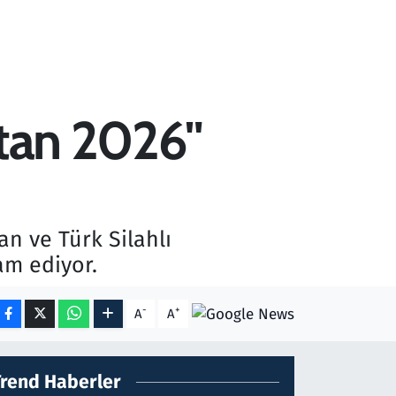
stan 2026"
an ve Türk Silahlı
am ediyor.
-
+
A
A
Trend Haberler