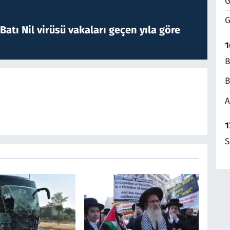
G
G
atı Nil virüsü vakaları geçen yıla göre
1
B
B
A
1
S