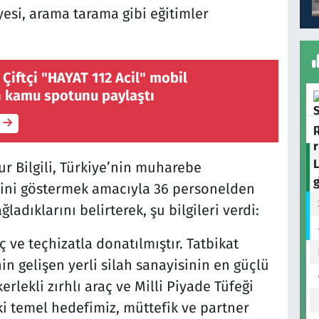
iyesi, arama tarama gibi eğitimler
 Çiftçi "HAYAT 112 Acil" mobil
 kamu spotunu paylaştı
 Bilgili, Türkiye’nin muharebe
sini göstermek amacıyla 36 personelden
ğladıklarını belirterek, şu bilgileri verdi:
ç ve teçhizatla donatılmıştır. Tatbikat
n gelişen yerli silah sanayisinin en güçlü
rlekli zırhlı araç ve Milli Piyade Tüfeği
aki temel hedefimiz, müttefik ve partner