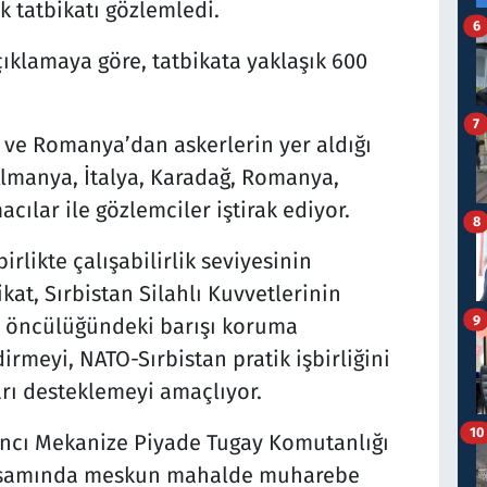
 tatbikatı gözlemledi.
6
çıklamaya göre, tatbikata yaklaşık 600
7
ya ve Romanya’dan askerlerin yer aldığı
 Almanya, İtalya, Karadağ, Romanya,
cılar ile gözlemciler iştirak ediyor.
8
irlikte çalışabilirlik seviyesinin
ikat, Sırbistan Silahlı Kuvvetlerinin
9
ği öncülüğündeki barışı koruma
irmeyi, NATO-Sırbistan pratik işbirliğini
rarı desteklemeyi amaçlıyor.
10
66’ncı Mekanize Piyade Tugay Komutanlığı
 kapsamında meskun mahalde muharebe