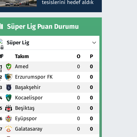
tesislerini hedef aldık
Süper Lig Puan Durumu
Süper Lig
#
Takım
O
P
Amed
0
0
1
Erzurumspor FK
0
0
2
Başakşehir
0
0
3
Kocaelispor
0
0
4
Beşiktaş
0
0
5
Eyüpspor
0
0
6
Galatasaray
0
0
7