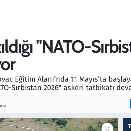
tıldığı "NATO-Sırbi
yor
vac Eğitim Alanı’nda 11 Mayıs’ta başlay
ATO-Sırbistan 2026" askeri tatbikatı dev
RESI