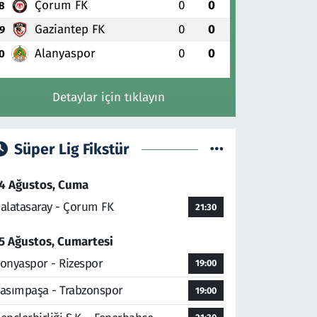
Çorum FK
0
0
8
Gaziantep FK
0
0
9
Alanyaspor
0
0
0
Detaylar için tıklayın
Süper Lig Fikstür
4 Ağustos, Cuma
alatasaray - Çorum FK
21:30
5 Ağustos, Cumartesi
onyaspor - Rizespor
19:00
asımpaşa - Trabzonspor
19:00