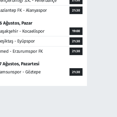
ençlerbirliği S.K. - Fenerbahçe
21:30
aziantep FK - Alanyaspor
21:30
6 Ağustos, Pazar
aşakşehir - Kocaelispor
19:00
eşiktaş - Eyüpspor
21:30
med - Erzurumspor FK
21:30
7 Ağustos, Pazartesi
amsunspor - Göztepe
21:30