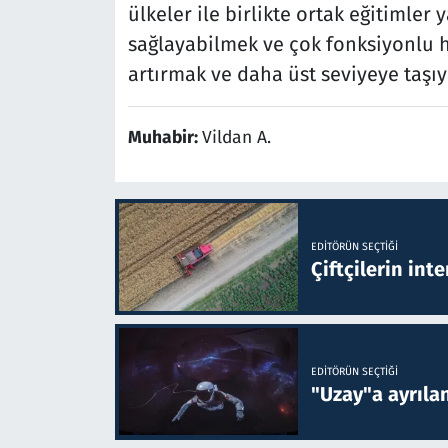
ülkeler ile birlikte ortak eğitimler
sağlayabilmek ve çok fonksiyonlu ha
artırmak ve daha üst seviyeye taşıy
Muhabir:
Vildan A.
EDITÖRÜN SEÇTIĞI
Çiftçilerin inte
EDITÖRÜN SEÇTIĞI
"Uzay"a ayrılan