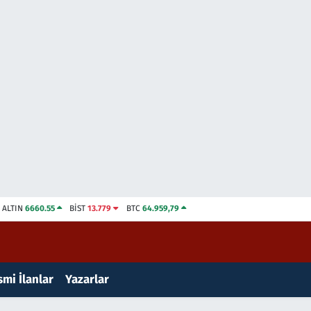
ALTIN
6660.55
BİST
13.779
BTC
64.959,79
mi İlanlar
Yazarlar