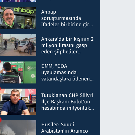
ortaklığının stratejik
nitelikte olduğunu
Ahbap
belirtti
soruşturmasında
ifadeler birbirine girdi:
Dokuz şüphelinin
ifadelerinden ortaya
Ankara'da bir kişinin 2
çıkan tablo şok etti
milyon lirasını gasp
eden şüpheliler
Kırıkkale'de yakalandı
DMM, "DOA
uygulamasında
vatandaşlara ödenen
iade tutarlarının
düşürüldüğü" iddiasını
Tutuklanan CHP Silivri
yalanladı
İlçe Başkanı Bulut'un
hesabında milyonluk
para trafiğine: Patron
talimat verdi, ben
Husiler: Suudi
gönderdim
Arabistan'ın Aramco