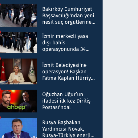
Bakırköy Cumhuriyet
Başsavcılığı'ndan yeni
nesil suç örgütlerine
operasyon: 50 şüpheli
hakkında gözaltı kararı
İzmir merkezli yasa
dışı bahis
operasyonunda 34
gözaltı: Yaklaşık 2
Milyar liralık para
İzmit Belediyesi'ne
trafiği tespit edildi
operasyon! Başkan
Fatma Kaplan Hürriyet
ve eşi gözaltına alındı
Oğuzhan Uğur’un
ifadesi ilk kez Diriliş
Postası'nda!
Rusya Başbakan
Yardımcısı Novak,
Rusya-Türkiye enerji