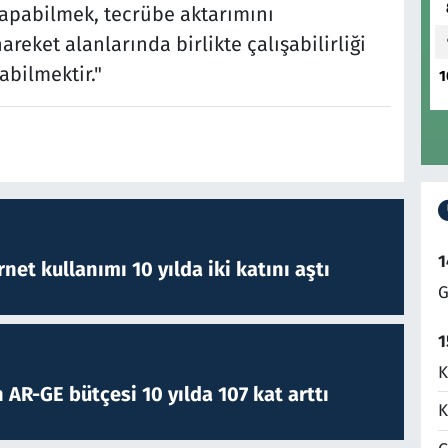
 yapabilmek, tecrübe aktarımını
reket alanlarında birlikte çalışabilirliği
abilmektir."
1
1
rnet kullanımı 10 yılda iki katını aştı
G
1
K
 AR-GE bütçesi 10 yılda 107 kat arttı
K