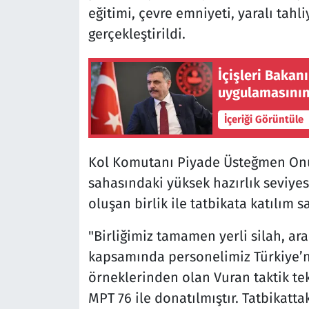
eğitimi, çevre emniyeti, yaralı tahl
gerçekleştirildi.
İçişleri Bakanı
uygulamasının
İçeriği Görüntüle
Kol Komutanı Piyade Üsteğmen Onur
sahasındaki yüksek hazırlık seviye
oluşan birlik ile tatbikata katılım sa
"Birliğimiz tamamen yerli silah, ara
kapsamında personelimiz Türkiye’ni
örneklerinden olan Vuran taktik teke
MPT 76 ile donatılmıştır. Tatbikatt