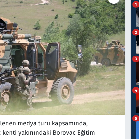
1
2
3
4
5
enlenen medya turu kapsamında,
 kenti yakınındaki Borovac Eğitim