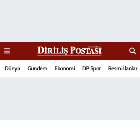
15 Temmuz Destanı
Nöbetçi Eczaneler
Analiz-Yorum
Hava Durumu
Dizi-Film
Trafik Durumu
Dünya
Gündem
Ekonomi
DP Spor
Resmi İlanlar
Dünya
Süper Lig Puan Durumu ve Fikstür
Eğitim
Tüm Manşetler
Ekonomi
Son Dakika Haberleri
Elif Kuşağı
Haber Arşivi
Güncel