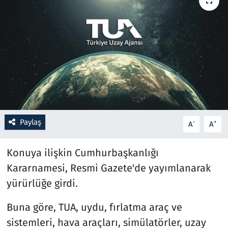
Resmi İlanlar
Rüya Tabirleri
Sağlık
Savunma Sanayi
Paylaş
-
+
A
A
Seçim 2023
Konuya ilişkin Cumhurbaşkanlığı
Spor
Kararnamesi, Resmi Gazete'de yayımlanarak
Teknoloji ve Bilim
yürürlüğe girdi.
Televizyon
Buna göre, TUA, uydu, fırlatma araç ve
sistemleri, hava araçları, simülatörler, uzay