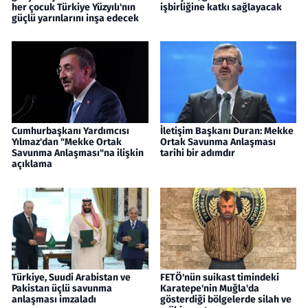
her çocuk Türkiye Yüzyılı'nın
işbirliğine katkı sağlayacak
güçlü yarınlarını inşa edecek
Cumhurbaşkanı Yardımcısı
İletişim Başkanı Duran: Mekke
Yılmaz'dan "Mekke Ortak
Ortak Savunma Anlaşması
Savunma Anlaşması"na ilişkin
tarihi bir adımdır
açıklama
Türkiye, Suudi Arabistan ve
FETÖ'nün suikast timindeki
Pakistan üçlü savunma
Karatepe'nin Muğla'da
anlaşması imzaladı
gösterdiği bölgelerde silah ve