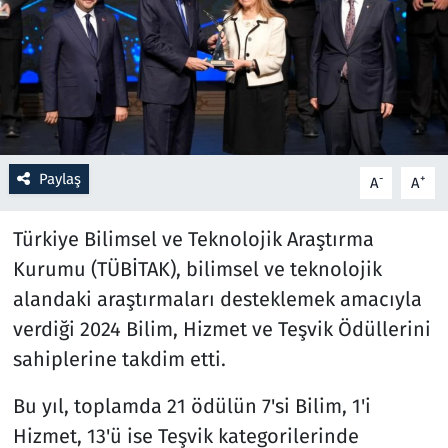
Resmi İlanlar
Rüya Tabirleri
Sağlık
Paylaş
-
+
A
A
Savunma Sanayi
Türkiye Bilimsel ve Teknolojik Araştırma
Seçim 2023
Kurumu (TÜBİTAK), bilimsel ve teknolojik
alandaki araştırmaları desteklemek amacıyla
Spor
verdiği 2024 Bilim, Hizmet ve Teşvik Ödüllerini
Teknoloji ve Bilim
sahiplerine takdim etti.
Televizyon
Bu yıl, toplamda 21 ödülün 7'si Bilim, 1'i
Hizmet, 13'ü ise Teşvik kategorilerinde