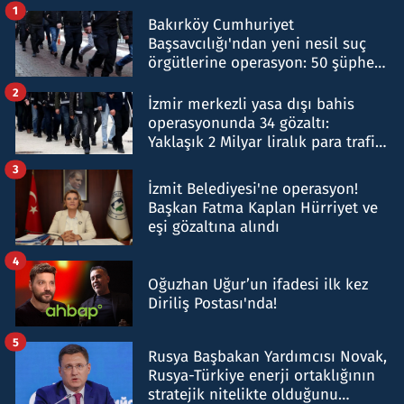
1
Bakırköy Cumhuriyet
Başsavcılığı'ndan yeni nesil suç
örgütlerine operasyon: 50 şüpheli
hakkında gözaltı kararı
2
İzmir merkezli yasa dışı bahis
operasyonunda 34 gözaltı:
Yaklaşık 2 Milyar liralık para trafiği
tespit edildi
3
İzmit Belediyesi'ne operasyon!
Başkan Fatma Kaplan Hürriyet ve
eşi gözaltına alındı
4
Oğuzhan Uğur’un ifadesi ilk kez
Diriliş Postası'nda!
5
Rusya Başbakan Yardımcısı Novak,
Rusya-Türkiye enerji ortaklığının
stratejik nitelikte olduğunu