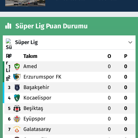
Süper Lig Puan Durumu
Süper Lig
#
Takım
O
P
Amed
0
0
1
Erzurumspor FK
0
0
2
Başakşehir
0
0
3
Kocaelispor
0
0
4
Beşiktaş
0
0
5
Eyüpspor
0
0
6
Galatasaray
0
0
7