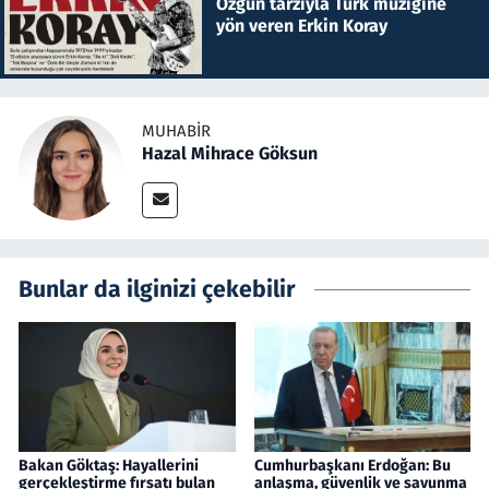
Özgün tarzıyla Türk müziğine
yön veren Erkin Koray
MUHABIR
Hazal Mihrace Göksun
Bunlar da ilginizi çekebilir
Bakan Göktaş: Hayallerini
Cumhurbaşkanı Erdoğan: Bu
gerçekleştirme fırsatı bulan
anlaşma, güvenlik ve savunma