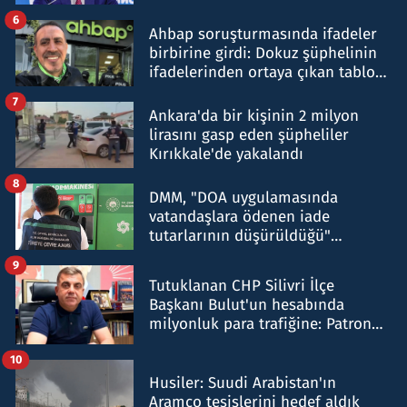
belirtti
6
Ahbap soruşturmasında ifadeler
birbirine girdi: Dokuz şüphelinin
ifadelerinden ortaya çıkan tablo
şok etti
7
Ankara'da bir kişinin 2 milyon
lirasını gasp eden şüpheliler
Kırıkkale'de yakalandı
8
DMM, "DOA uygulamasında
vatandaşlara ödenen iade
tutarlarının düşürüldüğü"
iddiasını yalanladı
9
Tutuklanan CHP Silivri İlçe
Başkanı Bulut'un hesabında
milyonluk para trafiğine: Patron
talimat verdi, ben gönderdim
10
Husiler: Suudi Arabistan'ın
Aramco tesislerini hedef aldık