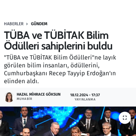
Gündem
HABERLER
GÜNDEM
Haber
TÜBA ve TÜBİTAK Bilim
Kültür Sanat
Ödülleri sahiplerini buldu
"TÜBA ve TÜBİTAK Bilim Ödülleri"ne layık
Kurumsal Haberler
görülen bilim insanları, ödüllerini,
Cumhurbaşkanı Recep Tayyip Erdoğan'ın
Lezzet Durağı
elinden aldı.
Memur ve Kamu
HAZAL MIHRACE GÖKSUN
18.12.2024 - 17:37
MUHABIR
YAYINLANMA
Otomobil
Oyun
Ramazan