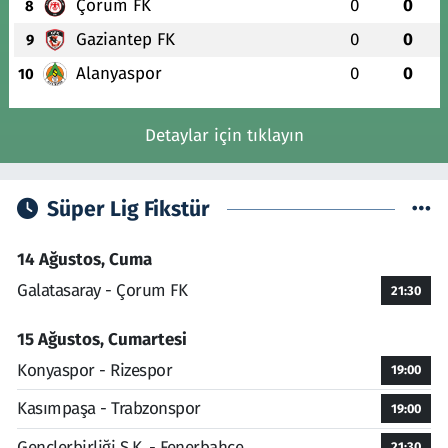
Çorum FK
0
0
8
Gaziantep FK
0
0
9
Alanyaspor
0
0
10
Detaylar için tıklayın
Süper Lig Fikstür
14 Ağustos, Cuma
Galatasaray - Çorum FK
21:30
15 Ağustos, Cumartesi
Konyaspor - Rizespor
19:00
Kasımpaşa - Trabzonspor
19:00
Gençlerbirliği S.K. - Fenerbahçe
21:30