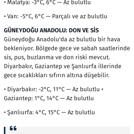
• Malatya: -3°C, 6°C — Az bulutlu
• Van: -5°C, 6°C — Parçalı ve az bulutlu
GÜNEYDOĞU ANADOLU: DON VE SİS
Güneydoğu Anadolu'da az bulutlu bir hava
bekleniyor. Bölgede gece ve sabah saatlerinde
sis, pus, buzlanma ve don riski mevcut.
Diyarbakır, Gaziantep ve Şanlıurfa illerinde
gece sıcaklıkları sıfırın altına düşebilir.
• Diyarbakır: -2°C, 11°C — Az bulutlu •
Gaziantep: 1°C, 14°C — Az bulutlu
• Şanlıurfa: 4°C, 15°C — Az bulutlu