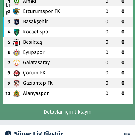
Amed
0
0
1
Erzurumspor FK
0
0
2
Başakşehir
0
0
3
Kocaelispor
0
0
4
Beşiktaş
0
0
5
Eyüpspor
0
0
6
Galatasaray
0
0
7
Çorum FK
0
0
8
Gaziantep FK
0
0
9
Alanyaspor
0
0
10
Detaylar için tıklayın
Süper Lig Fikstür