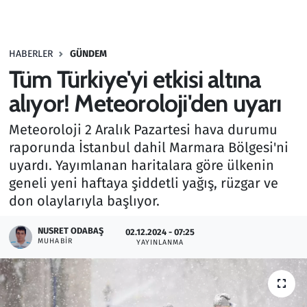
Gündem
HABERLER
GÜNDEM
Haber
Tüm Türkiye'yi etkisi altına
Kültür Sanat
alıyor! Meteoroloji'den uyarı
Meteoroloji 2 Aralık Pazartesi hava durumu
Kurumsal Haberler
raporunda İstanbul dahil Marmara Bölgesi'ni
uyardı. Yayımlanan haritalara göre ülkenin
Lezzet Durağı
geneli yeni haftaya şiddetli yağış, rüzgar ve
Memur ve Kamu
don olaylarıyla başlıyor.
NUSRET ODABAŞ
Otomobil
02.12.2024 - 07:25
MUHABIR
YAYINLANMA
Oyun
Ramazan