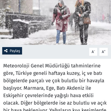
Resmi İlanlar
Rüya Tabirleri
Sağlık
Savunma Sanayi
Paylaş
-
+
A
A
Seçim 2023
Meteoroloji Genel Müdürlüğü tahminlerine
göre, Türkiye​ geneli haftaya kuzey, iç ve batı
Spor
bölgelerde parçalı ve çok bulutlu bir havayla
Teknoloji ve Bilim
başlıyor. Marmara​, Ege​, Batı Akdeniz ile
Eskişehir çevrelerinde yağışlı hava etkili
Televizyon
olacak. Diğer bölgelerde ise az bulutlu ve açık
bir hava bekleniyor. Yağışların kıyı kesimlerde