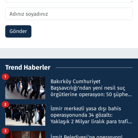
Gönder
Trend Haberler
1
Bakırköy Cumhuriyet
Başsavcılığı'ndan yeni nesil suç
örgütlerine operasyon: 50 şüpheli
hakkında gözaltı kararı
2
İzmir merkezli yasa dışı bahis
operasyonunda 34 gözaltı:
Yaklaşık 2 Milyar liralık para trafiği
tespit edildi
3
İzmit Belediyesi'ne operasyon!