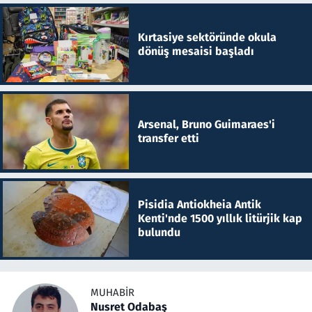
Kırtasiye sektöründe okula
dönüş mesaisi başladı
Arsenal, Bruno Guimaraes'i
transfer etti
Pisidia Antiokheia Antik
Kenti'nde 1500 yıllık litürjik kap
bulundu
MUHABIR
Nusret Odabaş