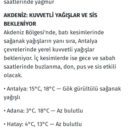
saatlerinde yağmur
AKDENİZ: KUVVETLİ YAĞIŞLAR VE SİS
BEKLENİYOR
Akdeniz Bölgesi'nde, batı kesimlerinde
sağanak yağışların yanı sıra, Antalya
çevrelerinde yerel kuvvetli yağışlar
bekleniyor. İç kesimlerde ise gece ve sabah
saatlerinde buzlanma, don, pus ve sis etkili
olacak.
• Antalya: 15°C, 18°C — Gök gürültülü sağanak
yağışlı
• Adana: 3°C. 18°C — Az bulutlu
• Hatay: 4°C, 13°C — Az bulutlu