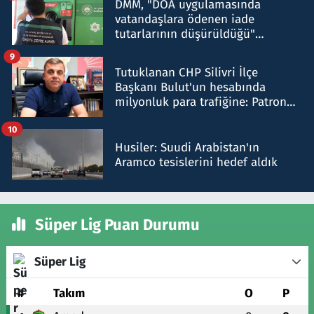
DMM, "DOA uygulamasında
vatandaşlara ödenen iade
tutarlarının düşürüldüğü"
iddiasını yalanladı
9
Tutuklanan CHP Silivri İlçe
Başkanı Bulut'un hesabında
milyonluk para trafiğine: Patron
talimat verdi, ben gönderdim
10
Husiler: Suudi Arabistan'ın
Aramco tesislerini hedef aldık
Süper Lig Puan Durumu
Süper Lig
#
Takım
O
P