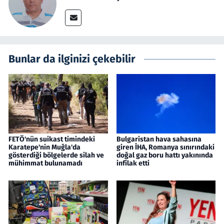
Bunlar da ilginizi çekebilir
FETÖ'nün suikast timindeki
Bulgaristan hava sahasına
Karatepe'nin Muğla'da
giren İHA, Romanya sınırındaki
gösterdiği bölgelerde silah ve
doğal gaz boru hattı yakınında
mühimmat bulunamadı
infilak etti