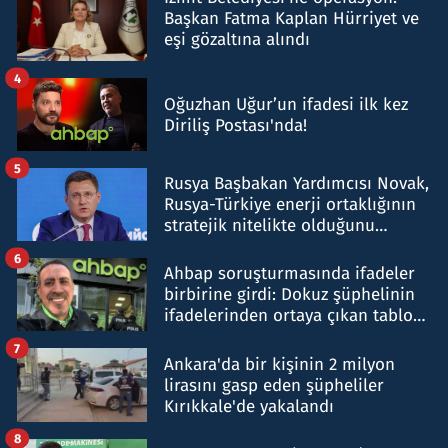
Başkan Fatma Kaplan Hürriyet ve
eşi gözaltına alındı
4
Oğuzhan Uğur’un ifadesi ilk kez
Diriliş Postası'nda!
5
Rusya Başbakan Yardımcısı Novak,
Rusya-Türkiye enerji ortaklığının
stratejik nitelikte olduğunu
belirtti
6
Ahbap soruşturmasında ifadeler
birbirine girdi: Dokuz şüphelinin
ifadelerinden ortaya çıkan tablo
şok etti
7
Ankara'da bir kişinin 2 milyon
lirasını gasp eden şüpheliler
Kırıkkale'de yakalandı
8