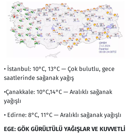
• İstanbul: 10°C, 13°C — Çok bulutlu, gece
saatlerinde sağanak yağış
•Çanakkale: 10°C,14°C — Aralıklı sağanak
yağışlı
• Edirne: 8°C, 11°C — Aralıklı sağanak yağışlı
EGE: GÖK GÜRÜLTÜLÜ YAĞIŞLAR VE KUVVETLİ