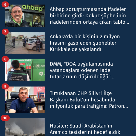
belirtti
6
Ahbap soruşturmasında ifadeler
birbirine girdi: Dokuz şüphelinin
ifadelerinden ortaya çıkan tablo
şok etti
7
Ankara'da bir kişinin 2 milyon
lirasını gasp eden şüpheliler
Kırıkkale'de yakalandı
8
DMM, "DOA uygulamasında
vatandaşlara ödenen iade
tutarlarının düşürüldüğü"
iddiasını yalanladı
9
Tutuklanan CHP Silivri İlçe
Başkanı Bulut'un hesabında
milyonluk para trafiğine: Patron
talimat verdi, ben gönderdim
10
Husiler: Suudi Arabistan'ın
Aramco tesislerini hedef aldık