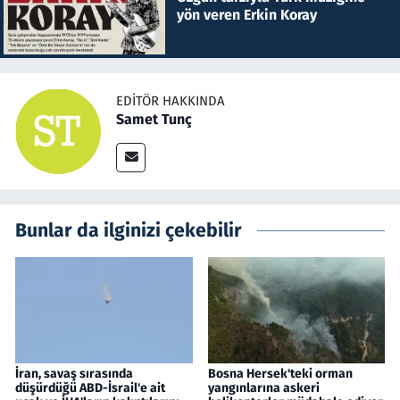
yön veren Erkin Koray
EDITÖR HAKKINDA
Samet Tunç
Bunlar da ilginizi çekebilir
İran, savaş sırasında
Bosna Hersek'teki orman
düşürdüğü ABD-İsrail'e ait
yangınlarına askeri