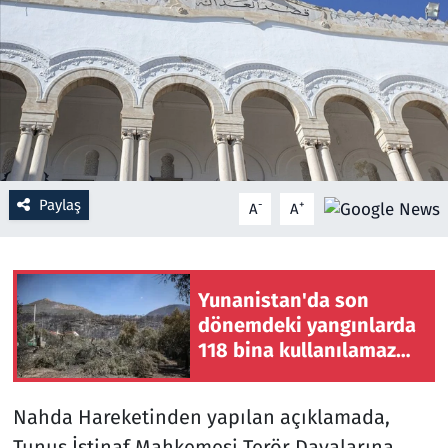
Resmi İlanlar
Rüya Tabirleri
Sağlık
Savunma Sanayi
Paylaş
-
+
A
A
Seçim 2023
Yunanistan'da son
Spor
dönemdeki yangınlarda
118 bina kullanılamaz
Teknoloji ve Bilim
hale geldi
Televizyon
Nahda Hareketinden yapılan açıklamada,
Tunus İstinaf Mahkemesi Terör Davalarına