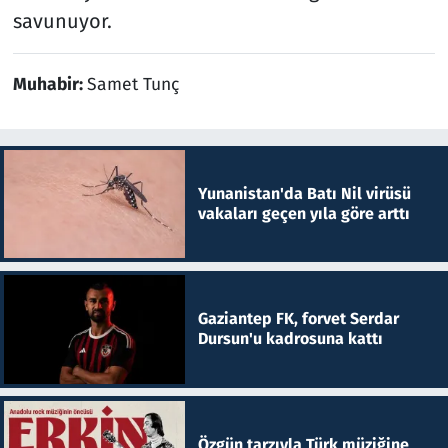
savunuyor.
Muhabir:
Samet Tunç
Yunanistan'da Batı Nil virüsü
vakaları geçen yıla göre arttı
Gaziantep FK, forvet Serdar
Dursun'u kadrosuna kattı
Özgün tarzıyla Türk müziğine