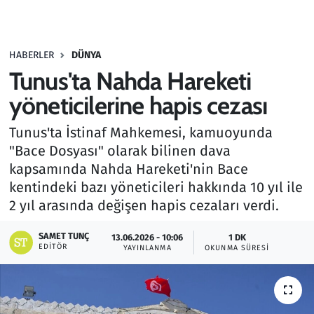
Gündem
HABERLER
DÜNYA
Haber
Tunus'ta Nahda Hareketi
Kültür Sanat
yöneticilerine hapis cezası
Tunus'ta İstinaf Mahkemesi, kamuoyunda
Kurumsal Haberler
"Bace Dosyası" olarak bilinen dava
kapsamında Nahda Hareketi'nin Bace
Lezzet Durağı
kentindeki bazı yöneticileri hakkında 10 yıl ile
Memur ve Kamu
2 yıl arasında değişen hapis cezaları verdi.
SAMET TUNÇ
Otomobil
13.06.2026 - 10:06
1 DK
EDITÖR
YAYINLANMA
OKUNMA SÜRESI
Oyun
Ramazan