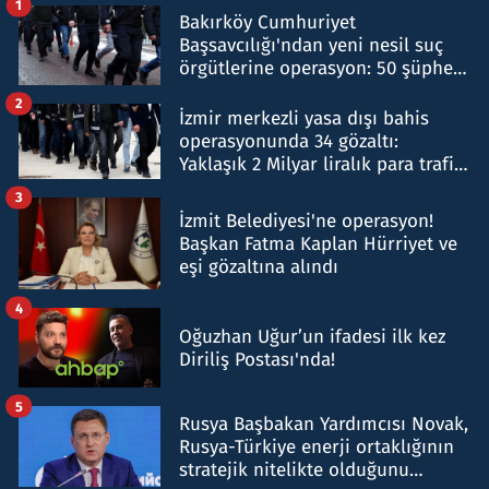
1
Bakırköy Cumhuriyet
Başsavcılığı'ndan yeni nesil suç
örgütlerine operasyon: 50 şüpheli
hakkında gözaltı kararı
2
İzmir merkezli yasa dışı bahis
operasyonunda 34 gözaltı:
Yaklaşık 2 Milyar liralık para trafiği
tespit edildi
3
İzmit Belediyesi'ne operasyon!
Başkan Fatma Kaplan Hürriyet ve
eşi gözaltına alındı
4
Oğuzhan Uğur’un ifadesi ilk kez
Diriliş Postası'nda!
5
Rusya Başbakan Yardımcısı Novak,
Rusya-Türkiye enerji ortaklığının
stratejik nitelikte olduğunu