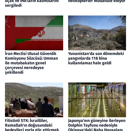
uçak ve İHA'ların kalıntılarını
helikopterler müdahale ediyor
sergiledi
İran Meclisi Ulusal Güvenlik
Yunanistan'da son dönemdeki
Komisyonu Sözcüsü: Umman
yangınlarda 118 bina
ile mutabakatın genel
kullanılamaz hale geldi
çerçevesi neredeyse
şekillendi
Filistinli STK: İsrailliler,
Japonya'nın güneyine ilerleyen
Ramallah'ın doğusundaki
Dolphin Tayfunu nedeniyle
bedevileri zorla göç ettirmek
Okinava'daki Naha Havaalanı