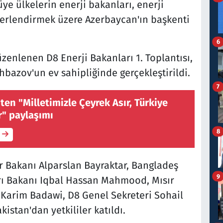
üye ülkelerin enerji bakanları, enerji
eğerlendirmek üzere Azerbaycan'ın başkenti
6
enlenen D8 Enerji Bakanları 1. Toplantısı,
bazov'un ev sahipliğinde gerçekleştirildi.
7
en "Milletimizle Çeyrek Asır, Türkiye
r" paylaşımı
8
ar Bakanı Alparslan Bayraktar, Bangladeş
9
arı Bakanı Iqbal Hassan Mahmood, Mısır
Karim Badawi, D8 Genel Sekreteri Sohail
stan'dan yetkililer katıldı.