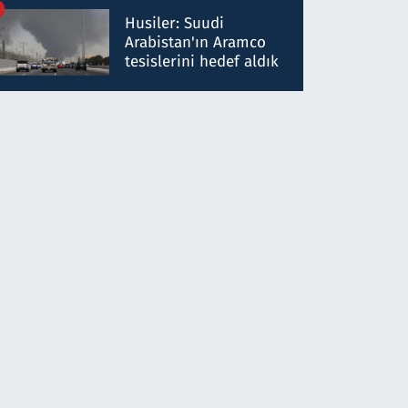
talimat verdi, ben
Husiler: Suudi
gönderdim
Arabistan'ın Aramco
tesislerini hedef aldık