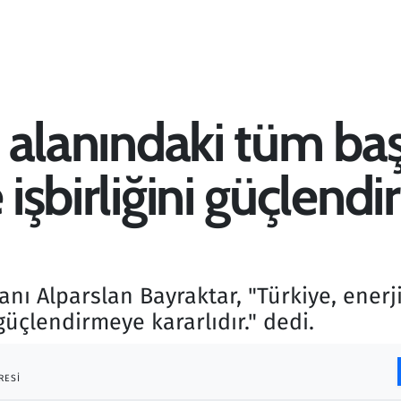
ji alanındaki tüm ba
e işbirliğini güçlend
anı Alparslan Bayraktar, "Türkiye, enerj
 güçlendirmeye kararlıdır." dedi.
RESI