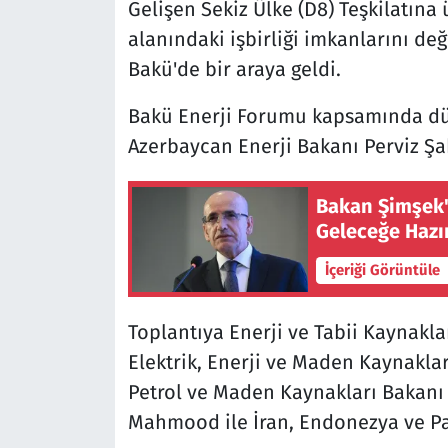
Gelişen Sekiz Ülke (D8) Teşkilatına 
alanındaki işbirliği imkanlarını d
Bakü'de bir araya geldi.
Bakü Enerji Forumu kapsamında düz
Azerbaycan Enerji Bakanı Perviz Şah
Bakan Şimşek't
Geleceğe Hazı
İçeriği Görüntüle
Toplantıya Enerji ve Tabii Kaynakl
Elektrik, Enerji ve Maden Kaynakl
Petrol ve Maden Kaynakları Bakanı 
Mahmood ile İran, Endonezya ve Paki