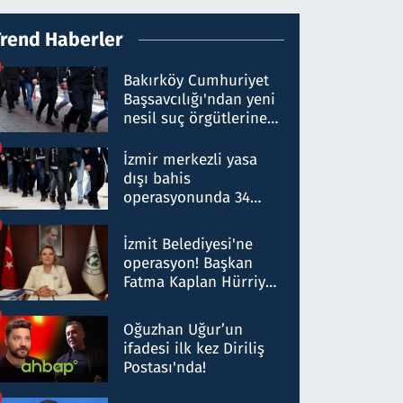
Trend Haberler
Bakırköy Cumhuriyet
Başsavcılığı'ndan yeni
nesil suç örgütlerine
operasyon: 50 şüpheli
hakkında gözaltı kararı
İzmir merkezli yasa
dışı bahis
operasyonunda 34
gözaltı: Yaklaşık 2
Milyar liralık para
İzmit Belediyesi'ne
trafiği tespit edildi
operasyon! Başkan
Fatma Kaplan Hürriyet
ve eşi gözaltına alındı
Oğuzhan Uğur’un
ifadesi ilk kez Diriliş
Postası'nda!