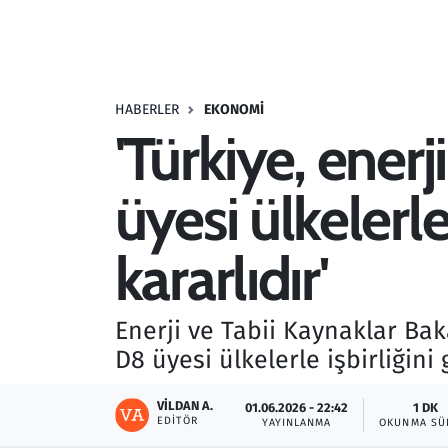
Resmi İlanlar
Rüya Tabirleri
HABERLER
EKONOMI
'Türkiye, ener
Sağlık
üyesi ülkelerl
Savunma Sanayi
Seçim 2023
kararlıdır'
Spor
Enerji ve Tabii Kaynaklar Bak
Teknoloji ve Bilim
D8 üyesi ülkelerle işbirliğini
Televizyon
VILDAN A.
01.06.2026 - 22:42
1 DK
EDITÖR
YAYINLANMA
OKUNMA SÜ