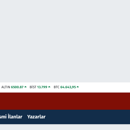
ALTIN
6500.87
BİST
13.799
BTC
64.643,95
mi İlanlar
Yazarlar