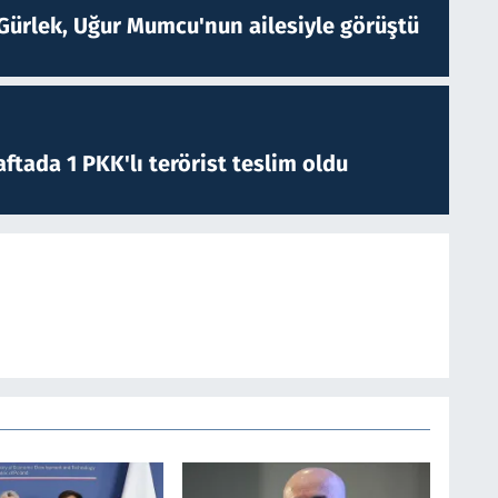
Gürlek, Uğur Mumcu'nun ailesiyle görüştü
ftada 1 PKK'lı terörist teslim oldu