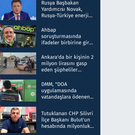
Rusya Başbakan
Yardımcısı Novak,
Rusya-Türkiye enerji
ortaklığının stratejik
nitelikte olduğunu
Ahbap
belirtti
soruşturmasında
ifadeler birbirine girdi:
Dokuz şüphelinin
ifadelerinden ortaya
Ankara'da bir kişinin 2
çıkan tablo şok etti
milyon lirasını gasp
eden şüpheliler
Kırıkkale'de yakalandı
DMM, "DOA
uygulamasında
vatandaşlara ödenen
iade tutarlarının
düşürüldüğü" iddiasını
Tutuklanan CHP Silivri
yalanladı
İlçe Başkanı Bulut'un
hesabında milyonluk
para trafiğine: Patron