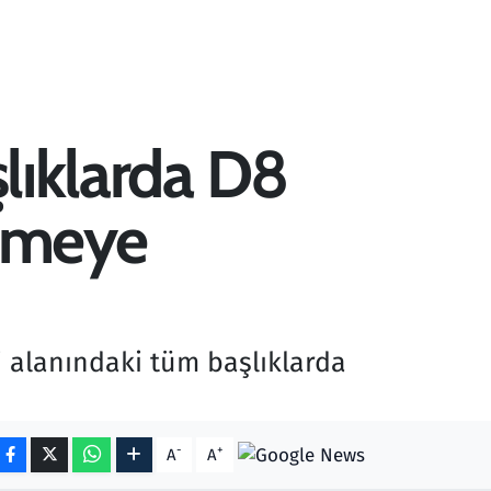
şlıklarda D8
irmeye
i alanındaki tüm başlıklarda
-
+
A
A