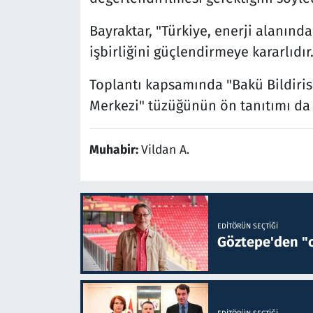
Bayraktar, "Türkiye, enerji alanınd
işbirliğini güçlendirmeye kararlıdır
Toplantı kapsamında "Bakü Bildirisi
Merkezi" tüzüğünün ön tanıtımı da g
Muhabir:
Vildan A.
EDITÖRÜN SEÇTIĞI
Göztepe'den "o