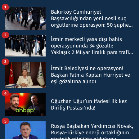
1
Bakırköy Cumhuriyet
Başsavcılığı'ndan yeni nesil suç
örgütlerine operasyon: 50 şüpheli
hakkında gözaltı kararı
2
İzmir merkezli yasa dışı bahis
operasyonunda 34 gözaltı:
Yaklaşık 2 Milyar liralık para trafiği
tespit edildi
3
İzmit Belediyesi'ne operasyon!
Başkan Fatma Kaplan Hürriyet ve
eşi gözaltına alındı
4
Oğuzhan Uğur’un ifadesi ilk kez
Diriliş Postası'nda!
5
Rusya Başbakan Yardımcısı Novak,
Rusya-Türkiye enerji ortaklığının