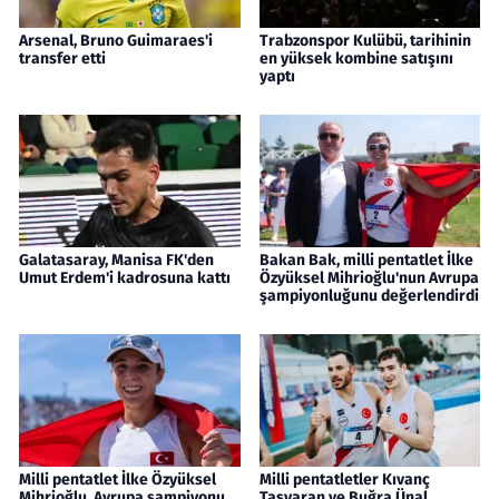
Arsenal, Bruno Guimaraes'i
Trabzonspor Kulübü, tarihinin
transfer etti
en yüksek kombine satışını
yaptı
Galatasaray, Manisa FK'den
Bakan Bak, milli pentatlet İlke
Umut Erdem'i kadrosuna kattı
Özyüksel Mihrioğlu'nun Avrupa
şampiyonluğunu değerlendirdi
Milli pentatlet İlke Özyüksel
Milli pentatletler Kıvanç
Mihrioğlu, Avrupa şampiyonu
Taşyaran ve Buğra Ünal,