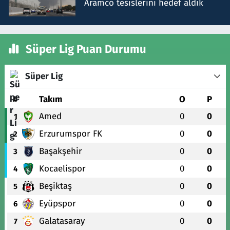
Aramco tesislerini hedef aldık
Süper Lig Puan Durumu
Süper Lig
#
Takım
O
P
Amed
0
0
1
Erzurumspor FK
0
0
2
Başakşehir
0
0
3
Kocaelispor
0
0
4
Beşiktaş
0
0
5
Eyüpspor
0
0
6
Galatasaray
0
0
7