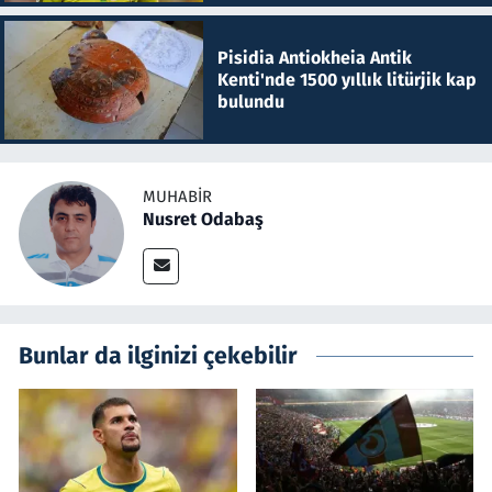
Pisidia Antiokheia Antik
Kenti'nde 1500 yıllık litürjik kap
bulundu
MUHABIR
Nusret Odabaş
Bunlar da ilginizi çekebilir