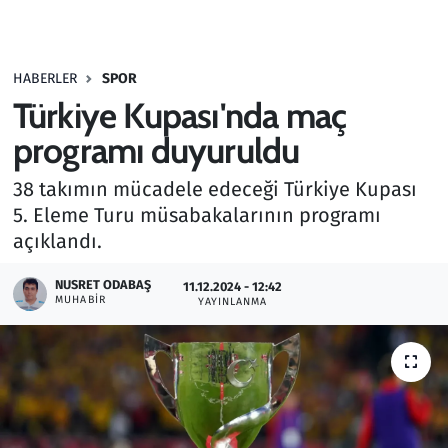
Gündem
HABERLER
SPOR
Haber
Türkiye Kupası'nda maç
Kültür Sanat
programı duyuruldu
38 takımın mücadele edeceği Türkiye Kupası
Kurumsal Haberler
5. Eleme Turu müsabakalarının programı
açıklandı.
Lezzet Durağı
NUSRET ODABAŞ
11.12.2024 - 12:42
Memur ve Kamu
MUHABIR
YAYINLANMA
Otomobil
Oyun
Ramazan