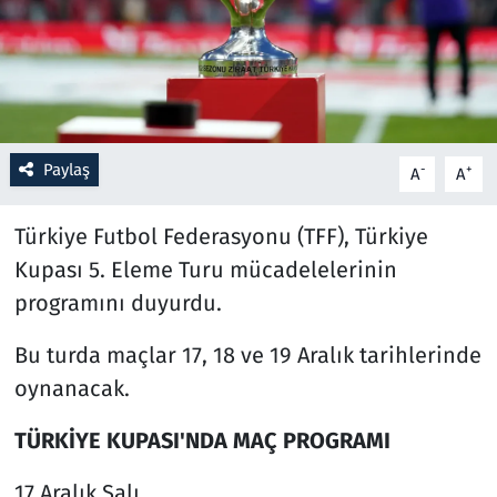
Resmi İlanlar
Rüya Tabirleri
Sağlık
Paylaş
-
+
A
A
Savunma Sanayi
Türkiye Futbol Federasyonu (TFF), Türkiye
Kupası 5. Eleme Turu mücadelelerinin
Seçim 2023
programını duyurdu.
Spor
Bu turda maçlar 17, 18 ve 19 Aralık tarihlerinde
oynanacak.
Teknoloji ve Bilim
TÜRKİYE KUPASI'NDA MAÇ PROGRAMI
Televizyon
17 Aralık Salı