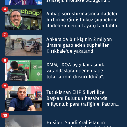
stratejik nitelikte olduğunu
belirtti
6
Ahbap soruşturmasında ifadeler
birbirine girdi: Dokuz şüphelinin
ifadelerinden ortaya çıkan tablo
şok etti
7
Ankara'da bir kişinin 2 milyon
lirasını gasp eden şüpheliler
Kırıkkale'de yakalandı
8
DMM, "DOA uygulamasında
vatandaşlara ödenen iade
tutarlarının düşürüldüğü"
iddiasını yalanladı
9
Tutuklanan CHP Silivri İlçe
Başkanı Bulut'un hesabında
milyonluk para trafiğine: Patron
talimat verdi, ben gönderdim
10
Husiler: Suudi Arabistan'ın