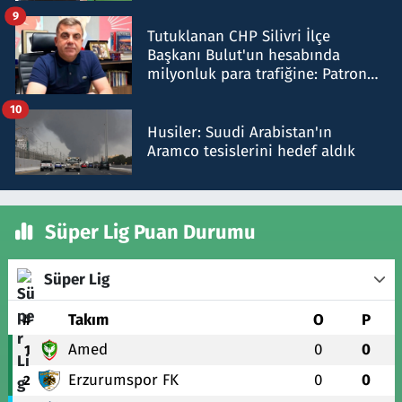
iddiasını yalanladı
9
Tutuklanan CHP Silivri İlçe
Başkanı Bulut'un hesabında
milyonluk para trafiğine: Patron
talimat verdi, ben gönderdim
10
Husiler: Suudi Arabistan'ın
Aramco tesislerini hedef aldık
Süper Lig Puan Durumu
Süper Lig
#
Takım
O
P
Amed
0
0
1
Erzurumspor FK
0
0
2