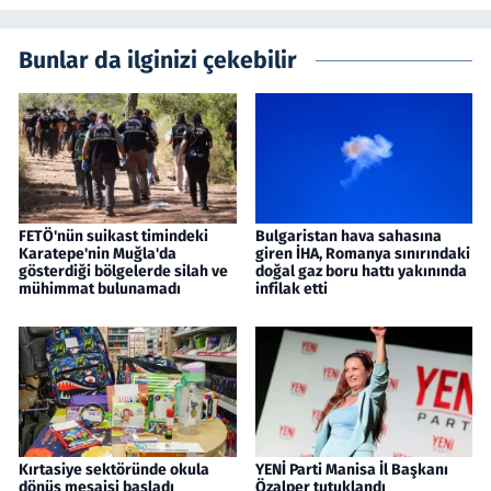
Bunlar da ilginizi çekebilir
FETÖ'nün suikast timindeki
Bulgaristan hava sahasına
Karatepe'nin Muğla'da
giren İHA, Romanya sınırındaki
gösterdiği bölgelerde silah ve
doğal gaz boru hattı yakınında
mühimmat bulunamadı
infilak etti
Kırtasiye sektöründe okula
YENİ Parti Manisa İl Başkanı
dönüş mesaisi başladı
Özalper tutuklandı