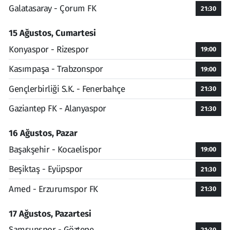
Galatasaray - Çorum FK
21:30
15 Ağustos, Cumartesi
Konyaspor - Rizespor
19:00
Kasımpaşa - Trabzonspor
19:00
Gençlerbirliği S.K. - Fenerbahçe
21:30
Gaziantep FK - Alanyaspor
21:30
16 Ağustos, Pazar
Başakşehir - Kocaelispor
19:00
Beşiktaş - Eyüpspor
21:30
Amed - Erzurumspor FK
21:30
17 Ağustos, Pazartesi
Samsunspor - Göztepe
21:30