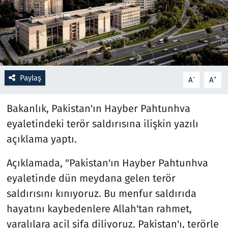
Resmi İlanlar
Rüya Tabirleri
Sağlık
Paylaş
-
+
A
A
Savunma Sanayi
Bakanlık, Pakistan'ın Hayber Pahtunhva
eyaletindeki terör saldırısına ilişkin yazılı
Seçim 2023
açıklama yaptı.
Spor
Açıklamada, "Pakistan'ın Hayber Pahtunhva
eyaletinde dün meydana gelen terör
Teknoloji ve Bilim
saldırısını kınıyoruz. Bu menfur saldırıda
Televizyon
hayatını kaybedenlere Allah'tan rahmet,
yaralılara acil şifa diliyoruz. Pakistan'ı, terörle