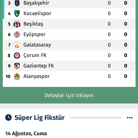
Başakşehir
0
0
3
Kocaelispor
0
0
4
Beşiktaş
0
0
5
Eyüpspor
0
0
6
Galatasaray
0
0
7
Çorum FK
0
0
8
Gaziantep FK
0
0
9
Alanyaspor
0
0
10
Detaylar için tıklayın
Süper Lig Fikstür
14 Ağustos, Cuma