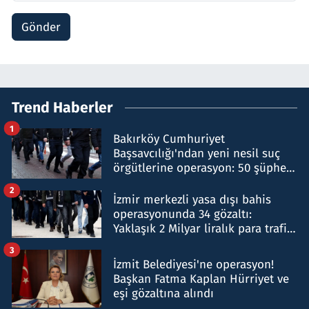
Gönder
Trend Haberler
1
Bakırköy Cumhuriyet
Başsavcılığı'ndan yeni nesil suç
örgütlerine operasyon: 50 şüpheli
hakkında gözaltı kararı
2
İzmir merkezli yasa dışı bahis
operasyonunda 34 gözaltı:
Yaklaşık 2 Milyar liralık para trafiği
tespit edildi
3
İzmit Belediyesi'ne operasyon!
Başkan Fatma Kaplan Hürriyet ve
eşi gözaltına alındı