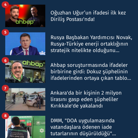
4
Oğuzhan Uğur’un ifadesi ilk kez
Diriliş Postası'nda!
5
Rusya Başbakan Yardımcısı Novak,
Rusya-Türkiye enerji ortaklığının
stratejik nitelikte olduğunu
belirtti
6
Ahbap soruşturmasında ifadeler
birbirine girdi: Dokuz şüphelinin
ifadelerinden ortaya çıkan tablo
şok etti
7
Ankara'da bir kişinin 2 milyon
lirasını gasp eden şüpheliler
Kırıkkale'de yakalandı
8
DMM, "DOA uygulamasında
vatandaşlara ödenen iade
tutarlarının düşürüldüğü"