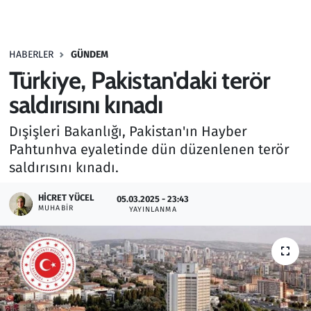
Gündem
HABERLER
GÜNDEM
Haber
Türkiye, Pakistan'daki terör
Kültür Sanat
saldırısını kınadı
Dışişleri Bakanlığı, Pakistan'ın Hayber
Kurumsal Haberler
Pahtunhva eyaletinde dün düzenlenen terör
saldırısını kınadı.
Lezzet Durağı
HICRET YÜCEL
05.03.2025 - 23:43
Memur ve Kamu
MUHABIR
YAYINLANMA
Otomobil
Oyun
Ramazan