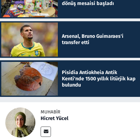
dönüş mesaisi başladı
Arsenal, Bruno Guimaraes'i
transfer etti
Pisidia Antiokheia Antik
Kenti'nde 1500 yıllık litürjik kap
bulundu
MUHABIR
Hicret Yücel