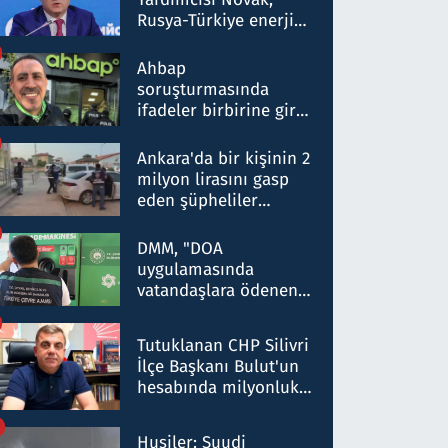
Rusya-Türkiye enerji
ortaklığının stratejik
nitelikte olduğunu
Ahbap
belirtti
soruşturmasında
ifadeler birbirine girdi:
Dokuz şüphelinin
ifadelerinden ortaya
Ankara'da bir kişinin 2
çıkan tablo şok etti
milyon lirasını gasp
eden şüpheliler
Kırıkkale'de yakalandı
DMM, "DOA
uygulamasında
vatandaşlara ödenen
iade tutarlarının
düşürüldüğü" iddiasını
Tutuklanan CHP Silivri
yalanladı
İlçe Başkanı Bulut'un
hesabında milyonluk
para trafiğine: Patron
talimat verdi, ben
Husiler: Suudi