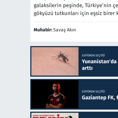
galaksilerin peşinde, Türkiye’nin çe
gökyüzü tutkunları için eşsiz birer k
Muhabir:
Savaş Akın
EDITÖRÜN SEÇTIĞI
Yunanistan'da B
arttı
EDITÖRÜN SEÇTIĞI
Gaziantep FK, 