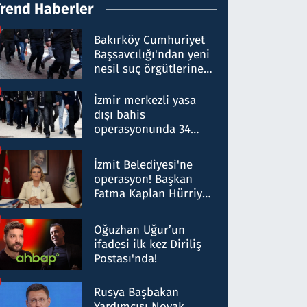
Trend Haberler
Bakırköy Cumhuriyet
Başsavcılığı'ndan yeni
nesil suç örgütlerine
operasyon: 50 şüpheli
hakkında gözaltı kararı
İzmir merkezli yasa
dışı bahis
operasyonunda 34
gözaltı: Yaklaşık 2
Milyar liralık para
İzmit Belediyesi'ne
trafiği tespit edildi
operasyon! Başkan
Fatma Kaplan Hürriyet
ve eşi gözaltına alındı
Oğuzhan Uğur’un
ifadesi ilk kez Diriliş
Postası'nda!
Rusya Başbakan
Yardımcısı Novak,