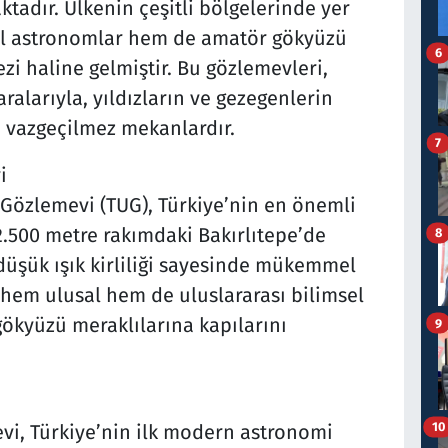
ktadır. Ülkenin çeşitli bölgelerinde yer
el astronomlar hem de amatör gökyüzü
6
zi haline gelmiştir. Bu gözlemevleri,
alarıyla, yıldızların ve gezegenlerin
n vazgeçilmez mekanlardır.
7
i
 Gözlemevi (TUG), Türkiye’nin en önemli
2.500 metre rakımdaki Bakırlıtepe’de
8
üşük ışık kirliliği sayesinde mükemmel
 hem ulusal hem de uluslararası bilimsel
gökyüzü meraklılarına kapılarını
9
10
evi, Türkiye’nin ilk modern astronomi