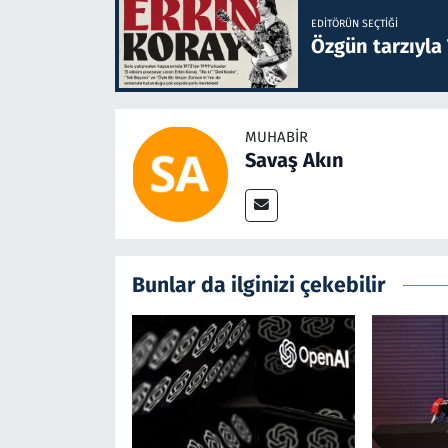
EDITÖRÜN SEÇTIĞI
Özgün tarzıyla
MUHABIR
Savaş Akın
Bunlar da ilginizi çekebilir