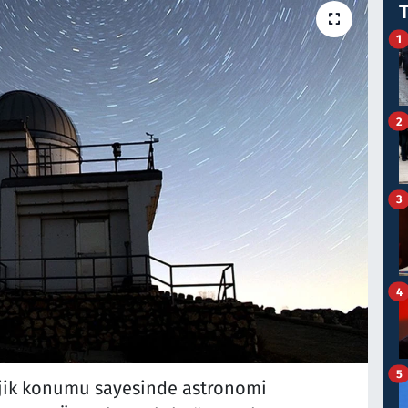
1
2
3
4
5
tejik konumu sayesinde astronomi