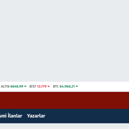
ALTIN
6648.99
BİST
13.779
BTC
64.960,21
mi İlanlar
Yazarlar