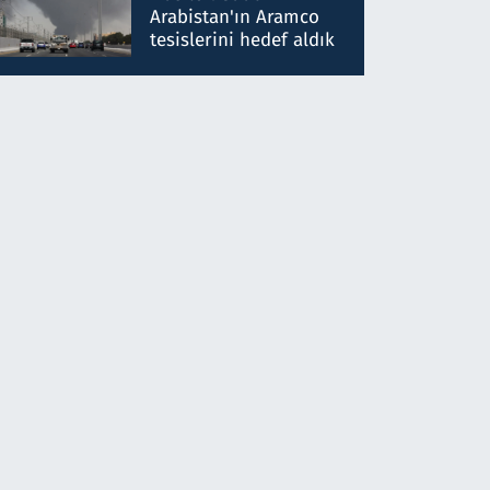
gönderdim
Arabistan'ın Aramco
tesislerini hedef aldık