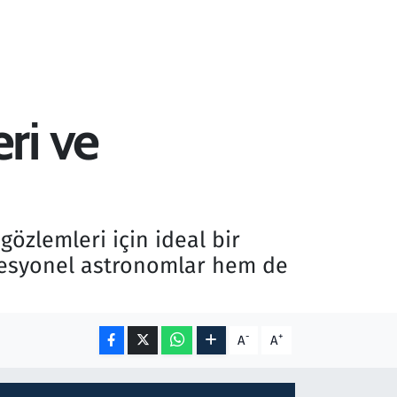
ri ve
özlemleri için ideal bir
ofesyonel astronomlar hem de
-
+
A
A