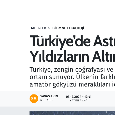
Resmi İlanlar
Rüya Tabirleri
HABERLER
BILIM VE TEKNOLOJI
Türkiye’de As
Sağlık
Yıldızların Alt
Savunma Sanayi
Seçim 2023
Türkiye, zengin coğrafyası ve
ortam sunuyor. Ülkenin farkl
Spor
amatör gökyüzü meraklıları iç
Teknoloji ve Bilim
SAVAŞ AKIN
03.12.2024 - 12:41
MUHABIR
YAYINLANMA
Televizyon