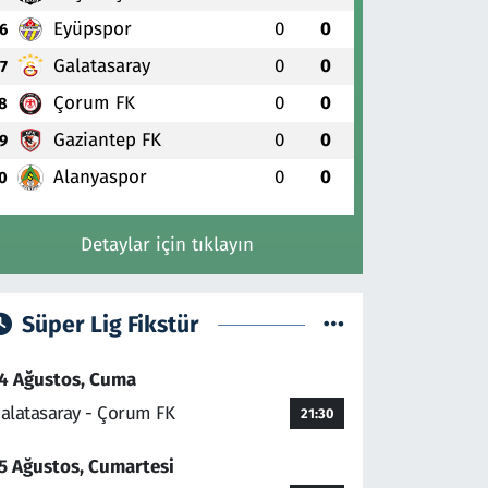
Eyüpspor
0
0
6
Galatasaray
0
0
7
Çorum FK
0
0
8
Gaziantep FK
0
0
9
Alanyaspor
0
0
0
Detaylar için tıklayın
Süper Lig Fikstür
4 Ağustos, Cuma
alatasaray - Çorum FK
21:30
5 Ağustos, Cumartesi