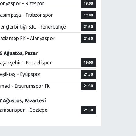
onyaspor - Rizespor
19:00
asımpaşa - Trabzonspor
19:00
ençlerbirliği S.K. - Fenerbahçe
21:30
aziantep FK - Alanyaspor
21:30
6 Ağustos, Pazar
aşakşehir - Kocaelispor
19:00
eşiktaş - Eyüpspor
21:30
med - Erzurumspor FK
21:30
7 Ağustos, Pazartesi
amsunspor - Göztepe
21:30