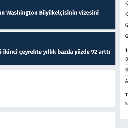
K
nın Washington Büyükelçisinin vizesini
K
G
G
1
i ikinci çeyrekte yıllık bazda yüzde 92 arttı
B
B
A
1
S