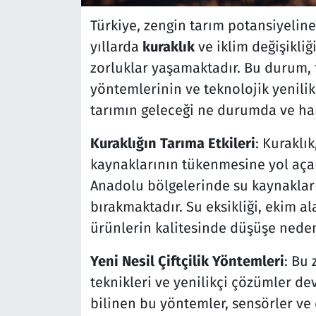
Türkiye, zengin tarım potansiyelin
yıllarda
kuraklık
ve iklim değişikliğ
zorluklar yaşamaktadır. Bu durum, t
yöntemlerinin ve teknolojik yenilikl
tarımın geleceği ne durumda ve han
Kuraklığın Tarıma Etkileri
: Kuraklı
kaynaklarının tükenmesine yol açar
Anadolu bölgelerinde su kaynakları
bırakmaktadır. Su eksikliği, ekim a
ürünlerin kalitesinde düşüşe neden
Yeni Nesil Çiftçilik Yöntemleri
: Bu 
teknikleri ve yenilikçi çözümler de
bilinen bu yöntemler, sensörler ve 