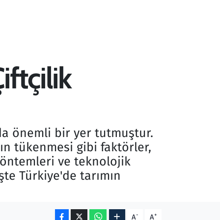
ftçilik
da önemli bir yer tutmuştur.
ın tükenmesi gibi faktörler,
yöntemleri ve teknolojik
İşte Türkiye'de tarımın
-
+
A
A