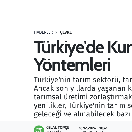
Resmi İlanlar
Rüya Tabirleri
HABERLER
ÇEVRE
Türkiye'de Kura
Sağlık
Yöntemleri
Savunma Sanayi
Seçim 2023
Türkiye'nin tarım sektörü, t
Ancak son yıllarda yaşanan ku
Spor
tarımsal üretimi zorlaştırmak
Teknoloji ve Bilim
yenilikler, Türkiye'nin tarım 
geleceği ve alınabilecek bazı
Televizyon
CELAL TOPÇU
16.12.2024 - 10:41
MUHABIR