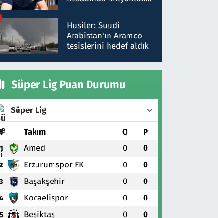
para trafiğine: Patron
talimat verdi, ben
Husiler: Suudi
gönderdim
Arabistan'ın Aramco
tesislerini hedef aldık
Süper Lig Puan Durumu
Süper Lig
#
Takım
O
P
Amed
0
0
1
Erzurumspor FK
0
0
2
Başakşehir
0
0
3
Kocaelispor
0
0
4
Beşiktaş
0
0
5