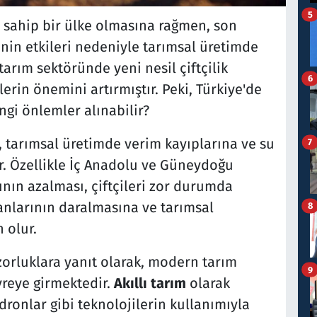
5
e sahip bir ülke olmasına rağmen, son
inin etkileri nedeniyle tarımsal üretimde
arım sektöründe yeni nesil çiftçilik
6
erin önemini artırmıştır. Peki, Türkiye'de
gi önlemler alınabilir?
k, tarımsal üretimde verim kayıplarına ve su
7
. Özellikle İç Anadolu ve Güneydoğu
nın azalması, çiftçileri zor durumda
lanlarının daralmasına ve tarımsal
8
 olur.
zorluklara yanıt olarak, modern tarım
9
vreye girmektedir.
Akıllı tarım
olarak
dronlar gibi teknolojilerin kullanımıyla