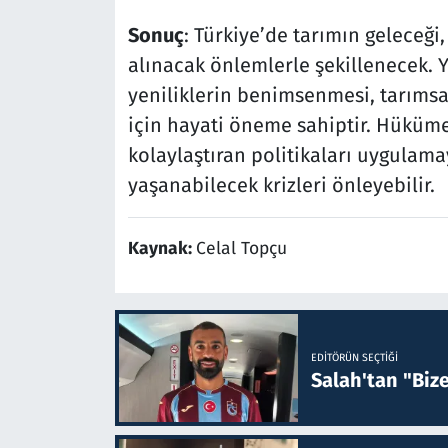
Sonuç
: Türkiye’de tarımın geleceği,
alınacak önlemlerle şekillenecek. Ye
yeniliklerin benimsenmesi, tarımsa
için hayati öneme sahiptir. Hükümet
kolaylaştıran politikaları uygulam
yaşanabilecek krizleri önleyebilir.
Kaynak:
Celal Topçu
EDITÖRÜN SEÇTIĞI
Salah'tan "Biz