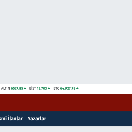
ALTIN
6527.85
BİST
13.703
BTC
64.927,78
mi İlanlar
Yazarlar