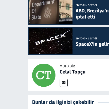
EDITÖRÜN SEÇTIĞI
ABD, Brezilya'
iptal etti
EDITÖRÜN SEÇTIĞI
SpaceX'in gelir
MUHABIR
Celal Topçu
Bunlar da ilginizi çekebilir