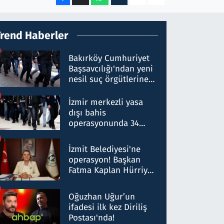
Trend Haberler
Bakırköy Cumhuriyet
Başsavcılığı'ndan yeni
nesil suç örgütlerine
operasyon: 50 şüpheli
hakkında gözaltı kararı
İzmir merkezli yasa
dışı bahis
operasyonunda 34
gözaltı: Yaklaşık 2
Milyar liralık para
İzmit Belediyesi'ne
trafiği tespit edildi
operasyon! Başkan
Fatma Kaplan Hürriyet
ve eşi gözaltına alındı
Oğuzhan Uğur’un
ifadesi ilk kez Diriliş
Postası'nda!