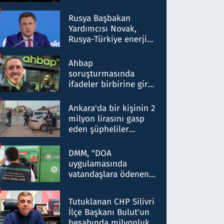
Rusya Başbakan
Yardımcısı Novak,
Rusya-Türkiye enerji
ortaklığının stratejik
nitelikte olduğunu
Ahbap
belirtti
soruşturmasında
ifadeler birbirine girdi:
Dokuz şüphelinin
ifadelerinden ortaya
Ankara'da bir kişinin 2
çıkan tablo şok etti
milyon lirasını gasp
eden şüpheliler
Kırıkkale'de yakalandı
DMM, "DOA
uygulamasında
vatandaşlara ödenen
iade tutarlarının
düşürüldüğü" iddiasını
Tutuklanan CHP Silivri
yalanladı
İlçe Başkanı Bulut'un
hesabında milyonluk