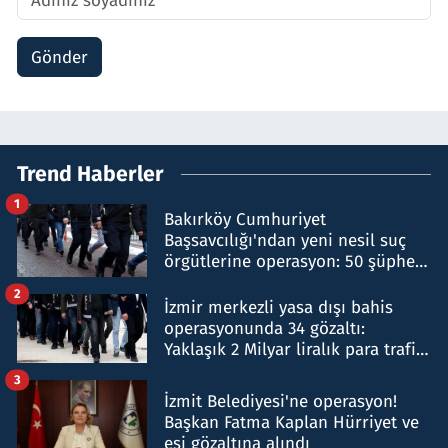
Gönder
Trend Haberler
1
Bakırköy Cumhuriyet
Başsavcılığı'ndan yeni nesil suç
örgütlerine operasyon: 50 şüpheli
hakkında gözaltı kararı
2
İzmir merkezli yasa dışı bahis
operasyonunda 34 gözaltı:
Yaklaşık 2 Milyar liralık para trafiği
tespit edildi
3
İzmit Belediyesi'ne operasyon!
Başkan Fatma Kaplan Hürriyet ve
eşi gözaltına alındı