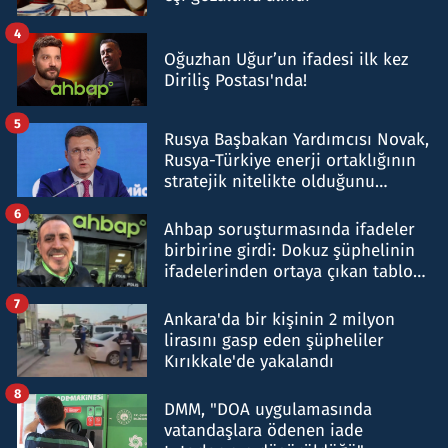
4
Oğuzhan Uğur’un ifadesi ilk kez
Diriliş Postası'nda!
5
Rusya Başbakan Yardımcısı Novak,
Rusya-Türkiye enerji ortaklığının
stratejik nitelikte olduğunu
belirtti
6
Ahbap soruşturmasında ifadeler
birbirine girdi: Dokuz şüphelinin
ifadelerinden ortaya çıkan tablo
şok etti
7
Ankara'da bir kişinin 2 milyon
lirasını gasp eden şüpheliler
Kırıkkale'de yakalandı
8
DMM, "DOA uygulamasında
vatandaşlara ödenen iade