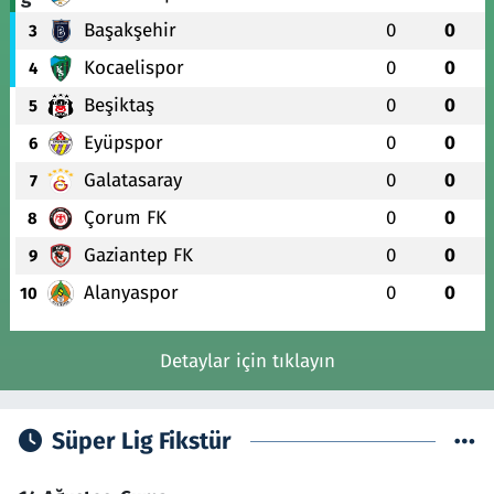
Başakşehir
0
0
3
Kocaelispor
0
0
4
Beşiktaş
0
0
5
Eyüpspor
0
0
6
Galatasaray
0
0
7
Çorum FK
0
0
8
Gaziantep FK
0
0
9
Alanyaspor
0
0
10
Detaylar için tıklayın
Süper Lig Fikstür