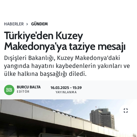
Gündem
HABERLER
GÜNDEM
Haber
Türkiye'den Kuzey
Kültür Sanat
Makedonya'ya taziye mesajı
Dışişleri Bakanlığı, Kuzey Makedonya'daki
Kurumsal Haberler
yangında hayatını kaybedenlerin yakınları ve
ülke halkına başsağlığı diledi.
Lezzet Durağı
BURCU BALTA
16.03.2025 - 15:39
Memur ve Kamu
EDITÖR
YAYINLANMA
Otomobil
Oyun
Ramazan