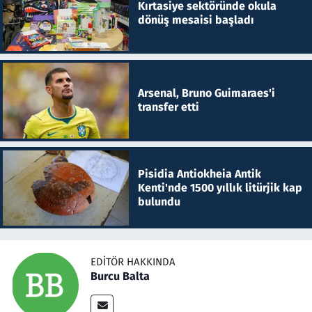
Kırtasiye sektöründe okula
dönüş mesaisi başladı
Arsenal, Bruno Guimaraes'i
transfer etti
Pisidia Antiokheia Antik
Kenti'nde 1500 yıllık litürjik kap
bulundu
EDITÖR HAKKINDA
Burcu Balta