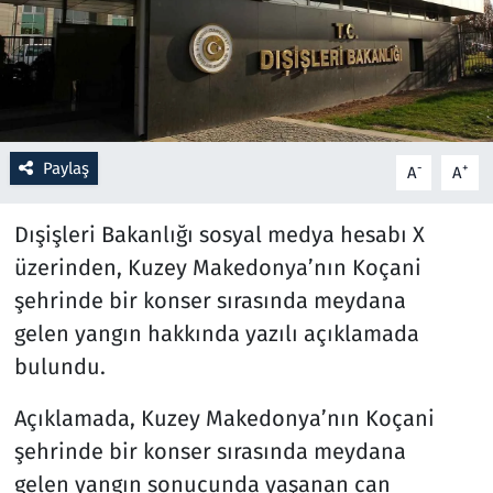
Resmi İlanlar
Rüya Tabirleri
Sağlık
Paylaş
-
+
A
A
Savunma Sanayi
Dışişleri Bakanlığı sosyal medya hesabı X
üzerinden, Kuzey Makedonya’nın Koçani
Seçim 2023
şehrinde bir konser sırasında meydana
gelen yangın hakkında yazılı açıklamada
Spor
bulundu.
Teknoloji ve Bilim
Açıklamada, Kuzey Makedonya’nın Koçani
Televizyon
şehrinde bir konser sırasında meydana
gelen yangın sonucunda yaşanan can