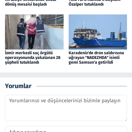
dönüş mesaisi başladı
Özalper tutuklandı
İzmir merkezli suç örgütü
Karadeniz'de dron saldırısına
operasyonunda yakalanan 28
uğrayan "NADEZHDA" isimli
şüpheli tutuklandı
gemi Samsun'a getirildi
Yorumlar