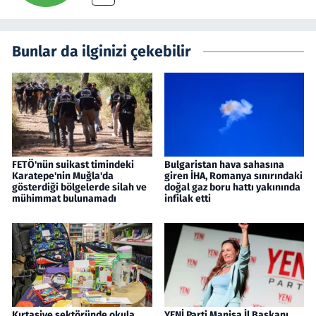
Bunlar da ilginizi çekebilir
FETÖ'nün suikast timindeki
Bulgaristan hava sahasına
Karatepe'nin Muğla'da
giren İHA, Romanya sınırındaki
gösterdiği bölgelerde silah ve
doğal gaz boru hattı yakınında
mühimmat bulunamadı
infilak etti
Kırtasiye sektöründe okula
YENİ Parti Manisa İl Başkanı