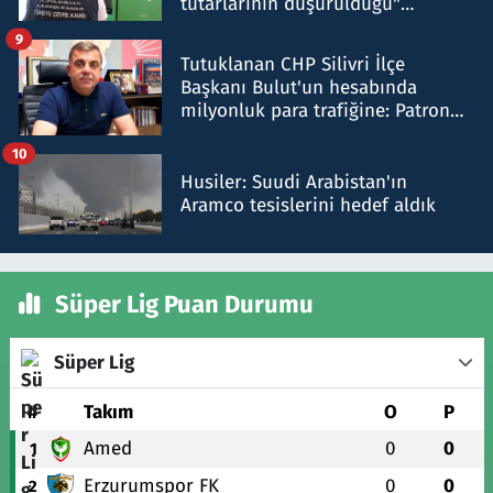
tutarlarının düşürüldüğü"
iddiasını yalanladı
9
Tutuklanan CHP Silivri İlçe
Başkanı Bulut'un hesabında
milyonluk para trafiğine: Patron
talimat verdi, ben gönderdim
10
Husiler: Suudi Arabistan'ın
Aramco tesislerini hedef aldık
Süper Lig Puan Durumu
Süper Lig
#
Takım
O
P
Amed
0
0
1
Erzurumspor FK
0
0
2