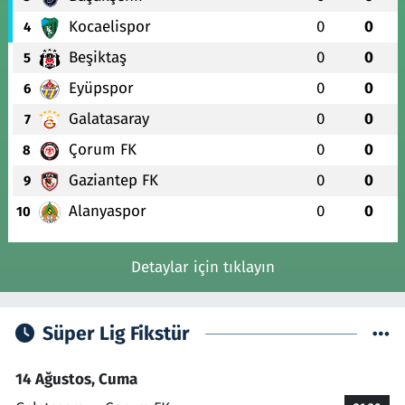
Kocaelispor
0
0
4
Beşiktaş
0
0
5
Eyüpspor
0
0
6
Galatasaray
0
0
7
Çorum FK
0
0
8
Gaziantep FK
0
0
9
Alanyaspor
0
0
10
Detaylar için tıklayın
Süper Lig Fikstür
14 Ağustos, Cuma