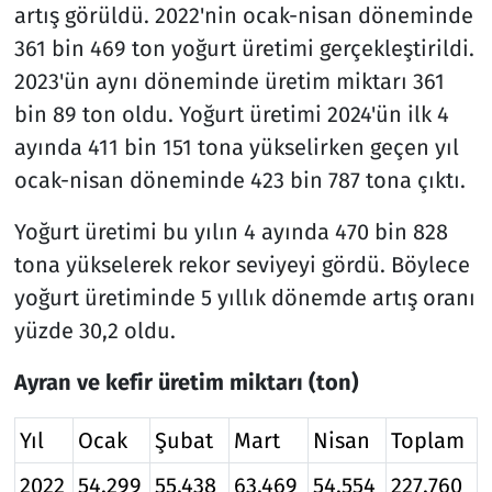
artış görüldü. 2022'nin ocak-nisan döneminde
361 bin 469 ton yoğurt üretimi gerçekleştirildi.
2023'ün aynı döneminde üretim miktarı 361
bin 89 ton oldu. Yoğurt üretimi 2024'ün ilk 4
ayında 411 bin 151 tona yükselirken geçen yıl
ocak-nisan döneminde 423 bin 787 tona çıktı.
Yoğurt üretimi bu yılın 4 ayında 470 bin 828
tona yükselerek rekor seviyeyi gördü. Böylece
yoğurt üretiminde 5 yıllık dönemde artış oranı
yüzde 30,2 oldu.
Ayran ve kefir üretim miktarı (ton)
Yıl
Ocak
Şubat
Mart
Nisan
Toplam
2022
54.299
55.438
63.469
54.554
227.760