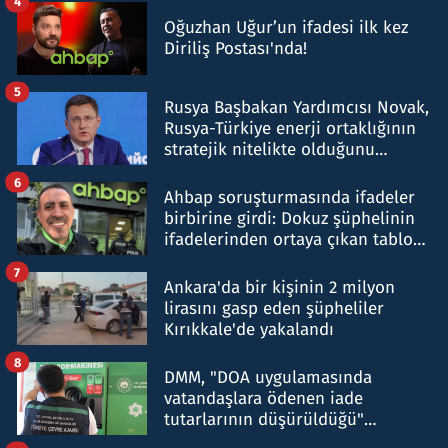
4
Oğuzhan Uğur’un ifadesi ilk kez
Diriliş Postası'nda!
5
Rusya Başbakan Yardımcısı Novak,
Rusya-Türkiye enerji ortaklığının
stratejik nitelikte olduğunu
belirtti
6
Ahbap soruşturmasında ifadeler
birbirine girdi: Dokuz şüphelinin
ifadelerinden ortaya çıkan tablo
şok etti
7
Ankara'da bir kişinin 2 milyon
lirasını gasp eden şüpheliler
Kırıkkale'de yakalandı
8
DMM, "DOA uygulamasında
vatandaşlara ödenen iade
tutarlarının düşürüldüğü"
iddiasını yalanladı