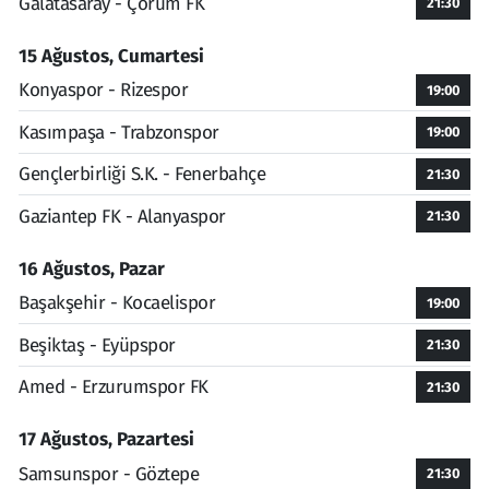
Galatasaray - Çorum FK
21:30
15 Ağustos, Cumartesi
Konyaspor - Rizespor
19:00
Kasımpaşa - Trabzonspor
19:00
Gençlerbirliği S.K. - Fenerbahçe
21:30
Gaziantep FK - Alanyaspor
21:30
16 Ağustos, Pazar
Başakşehir - Kocaelispor
19:00
Beşiktaş - Eyüpspor
21:30
Amed - Erzurumspor FK
21:30
17 Ağustos, Pazartesi
Samsunspor - Göztepe
21:30