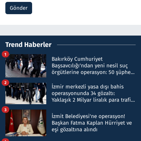
Gönder
Trend Haberler
1
Bakırköy Cumhuriyet
Başsavcılığı'ndan yeni nesil suç
örgütlerine operasyon: 50 şüpheli
hakkında gözaltı kararı
2
İzmir merkezli yasa dışı bahis
operasyonunda 34 gözaltı:
Yaklaşık 2 Milyar liralık para trafiği
tespit edildi
3
İzmit Belediyesi'ne operasyon!
Başkan Fatma Kaplan Hürriyet ve
eşi gözaltına alındı