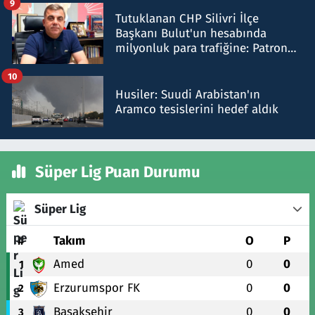
9
Tutuklanan CHP Silivri İlçe
Başkanı Bulut'un hesabında
milyonluk para trafiğine: Patron
talimat verdi, ben gönderdim
10
Husiler: Suudi Arabistan'ın
Aramco tesislerini hedef aldık
Süper Lig Puan Durumu
Süper Lig
#
Takım
O
P
Amed
0
0
1
Erzurumspor FK
0
0
2
Başakşehir
0
0
3