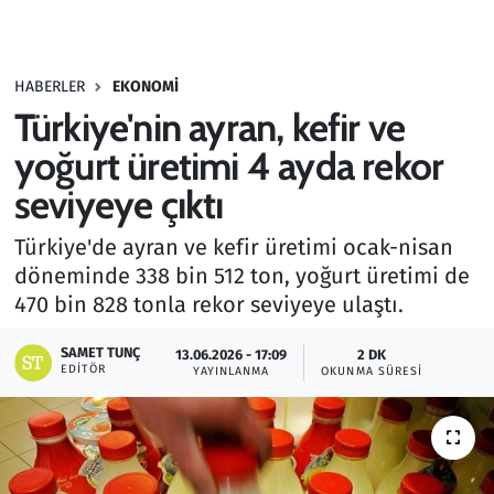
Gündem
HABERLER
EKONOMI
Haber
Türkiye'nin ayran, kefir ve
Kültür Sanat
yoğurt üretimi 4 ayda rekor
seviyeye çıktı
Kurumsal Haberler
Türkiye'de ayran ve kefir üretimi ocak-nisan
Lezzet Durağı
döneminde 338 bin 512 ton, yoğurt üretimi de
470 bin 828 tonla rekor seviyeye ulaştı.
Memur ve Kamu
SAMET TUNÇ
13.06.2026 - 17:09
2 DK
EDITÖR
YAYINLANMA
OKUNMA SÜRESI
Otomobil
Oyun
Ramazan