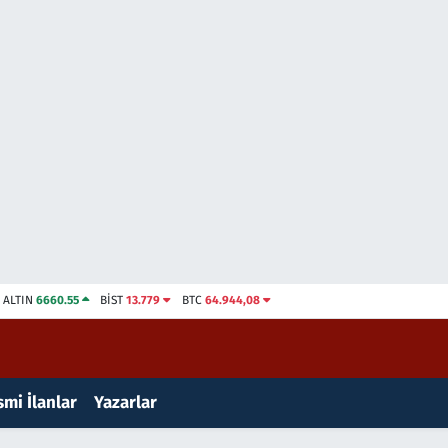
ALTIN
6660.55
BİST
13.779
BTC
64.944,08
mi İlanlar
Yazarlar