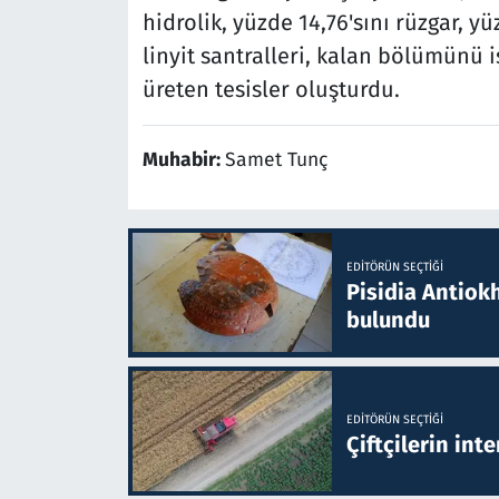
hidrolik, yüzde 14,76'sını rüzgar, yü
linyit santralleri, kalan bölümünü 
üreten tesisler oluşturdu.
Muhabir:
Samet Tunç
EDITÖRÜN SEÇTIĞI
Pisidia Antiokh
bulundu
EDITÖRÜN SEÇTIĞI
Çiftçilerin inte