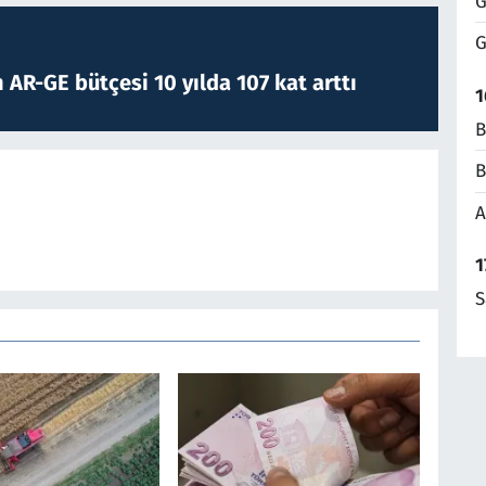
G
G
 AR-GE bütçesi 10 yılda 107 kat arttı
1
B
B
A
1
S