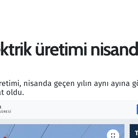
ektrik üretimi nisan
üretimi, nisanda geçen yılın aynı ayına g
t oldu.
K
SÜRESI