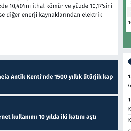
zde 10,40'ını ithal kömür ve yüzde 10,17'sini
ise diğer enerji kaynaklarından elektrik
1
eia Antik Kenti'nde 1500 yıllık litürjik kap
1
G
1
K
rnet kullanımı 10 yılda iki katını aştı
K