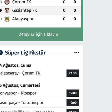
Çorum FK
0
0
8
Gaziantep FK
0
0
9
Alanyaspor
0
0
0
Detaylar için tıklayın
Süper Lig Fikstür
4 Ağustos, Cuma
alatasaray - Çorum FK
21:30
5 Ağustos, Cumartesi
onyaspor - Rizespor
19:00
asımpaşa - Trabzonspor
19:00