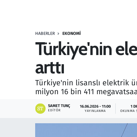
Resmi İlanlar
Rüya Tabirleri
HABERLER
EKONOMI
Türkiye'nin el
Sağlık
arttı
Savunma Sanayi
Seçim 2023
Türkiye'nin lisanslı elektrik 
milyon 16 bin 411 megavatsaa
Spor
SAMET TUNÇ
16.06.2026 - 11:00
1 D
Teknoloji ve Bilim
EDITÖR
YAYINLANMA
OKUNMA 
Televizyon