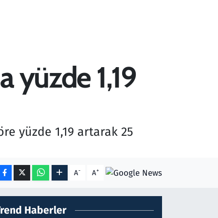
da yüzde 1,19
öre yüzde 1,19 artarak 25
-
+
A
A
Trend Haberler