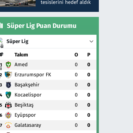
tesislerini hedef aldık
Süper Lig Puan Durumu
Süper Lig
#
Takım
O
P
Amed
0
0
1
Erzurumspor FK
0
0
2
Başakşehir
0
0
3
Kocaelispor
0
0
4
Beşiktaş
0
0
5
Eyüpspor
0
0
6
Galatasaray
0
0
7