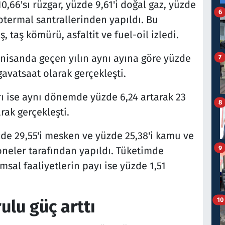
 10,66'sı rüzgar, yüzde 9,61'i doğal gaz, yüzde
6
eotermal santrallerinden yapıldı. Bu
, taş kömürü, asfaltit ve fuel-oil izledi.
i nisanda geçen yılın aynı ayına göre yüzde
7
gavatsaat olarak gerçekleşti.
rı ise aynı dönemde yüzde 6,24 artarak 23
8
rak gerçekleşti.
zde 29,55'i mesken ve yüzde 25,38'i kamu ve
9
oneler tarafından yapıldı. Tüketimde
msal faaliyetlerin payı ise yüzde 1,51
10
rulu güç arttı