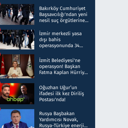
Bakırköy Cumhuriyet
Başsavcılığı'ndan yeni
nesil suç örgütlerine
operasyon: 50 şüpheli
hakkında gözaltı kararı
İzmir merkezli yasa
dışı bahis
operasyonunda 34
gözaltı: Yaklaşık 2
Milyar liralık para
İzmit Belediyesi'ne
trafiği tespit edildi
operasyon! Başkan
Fatma Kaplan Hürriyet
ve eşi gözaltına alındı
Oğuzhan Uğur’un
ifadesi ilk kez Diriliş
Postası'nda!
Rusya Başbakan
Yardımcısı Novak,
Rusya-Türkiye enerji