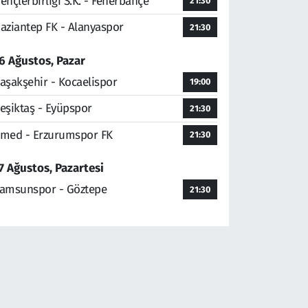
ençlerbirliği S.K. - Fenerbahçe
21:30
aziantep FK - Alanyaspor
21:30
6 Ağustos, Pazar
aşakşehir - Kocaelispor
19:00
eşiktaş - Eyüpspor
21:30
med - Erzurumspor FK
21:30
7 Ağustos, Pazartesi
amsunspor - Göztepe
21:30