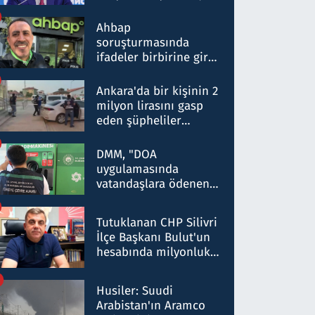
ortaklığının stratejik
nitelikte olduğunu
Ahbap
belirtti
soruşturmasında
ifadeler birbirine girdi:
Dokuz şüphelinin
ifadelerinden ortaya
Ankara'da bir kişinin 2
çıkan tablo şok etti
milyon lirasını gasp
eden şüpheliler
Kırıkkale'de yakalandı
DMM, "DOA
uygulamasında
vatandaşlara ödenen
iade tutarlarının
düşürüldüğü" iddiasını
Tutuklanan CHP Silivri
yalanladı
İlçe Başkanı Bulut'un
hesabında milyonluk
para trafiğine: Patron
talimat verdi, ben
Husiler: Suudi
gönderdim
Arabistan'ın Aramco