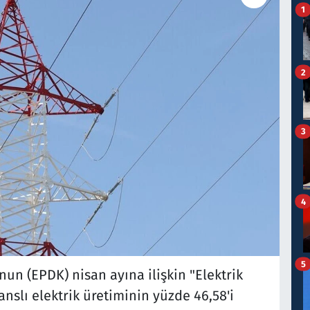
1
2
3
4
5
n (EPDK) nisan ayına ilişkin "Elektrik
nslı elektrik üretiminin yüzde 46,58'i