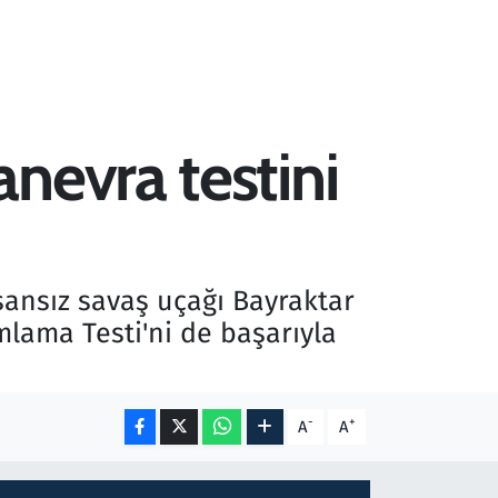
nevra testini
nsansız savaş uçağı Bayraktar
mlama Testi'ni de başarıyla
-
+
A
A