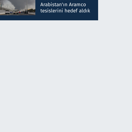
gönderdim
Arabistan'ın Aramco
tesislerini hedef aldık