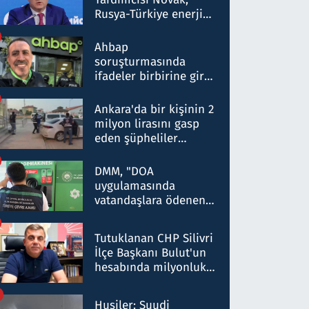
Rusya-Türkiye enerji
ortaklığının stratejik
nitelikte olduğunu
Ahbap
belirtti
soruşturmasında
ifadeler birbirine girdi:
Dokuz şüphelinin
ifadelerinden ortaya
Ankara'da bir kişinin 2
çıkan tablo şok etti
milyon lirasını gasp
eden şüpheliler
Kırıkkale'de yakalandı
DMM, "DOA
uygulamasında
vatandaşlara ödenen
iade tutarlarının
düşürüldüğü" iddiasını
Tutuklanan CHP Silivri
yalanladı
İlçe Başkanı Bulut'un
hesabında milyonluk
para trafiğine: Patron
talimat verdi, ben
Husiler: Suudi