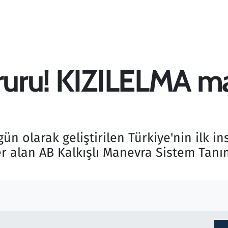
ururu! KIZILELMA ma
i
gün olarak geliştirilen Türkiye'nin ilk i
er alan AB Kalkışlı Manevra Sistem Tanı