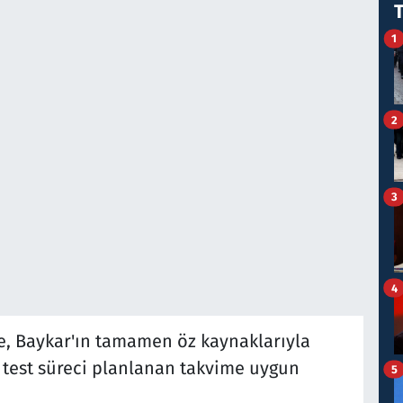
1
2
3
4
e, Baykar'ın tamamen öz kaynaklarıyla
n test süreci planlanan takvime uygun
5