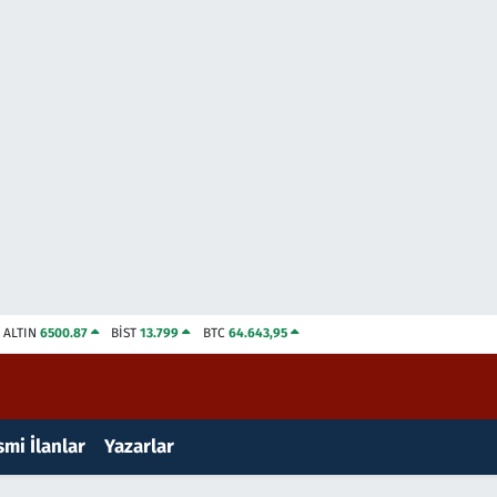
ALTIN
6500.87
BİST
13.799
BTC
64.643,95
mi İlanlar
Yazarlar