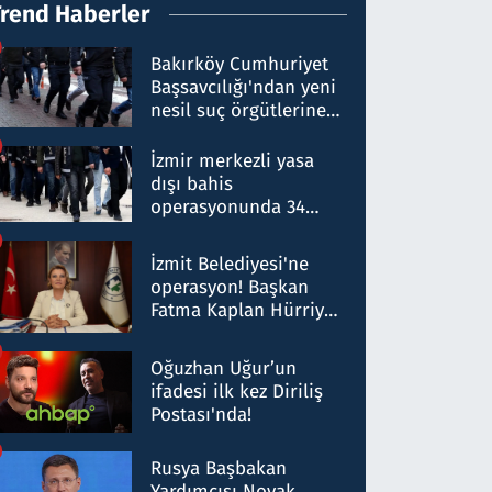
Trend Haberler
Bakırköy Cumhuriyet
Başsavcılığı'ndan yeni
nesil suç örgütlerine
operasyon: 50 şüpheli
hakkında gözaltı kararı
İzmir merkezli yasa
dışı bahis
operasyonunda 34
gözaltı: Yaklaşık 2
Milyar liralık para
İzmit Belediyesi'ne
trafiği tespit edildi
operasyon! Başkan
Fatma Kaplan Hürriyet
ve eşi gözaltına alındı
Oğuzhan Uğur’un
ifadesi ilk kez Diriliş
Postası'nda!
Rusya Başbakan
Yardımcısı Novak,