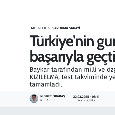
Resmi İlanlar
Rüya Tabirleri
HABERLER
SAVUNMA SANAYI
Türkiye'nin g
Sağlık
başarıyla geçt
Savunma Sanayi
Seçim 2023
Baykar tarafından milli ve öz
KIZILELMA, test takviminde y
Spor
tamamladı.
Teknoloji ve Bilim
NUSRET ODABAŞ
22.03.2025 - 08:11
MUHABIR
YAYINLANMA
Televizyon