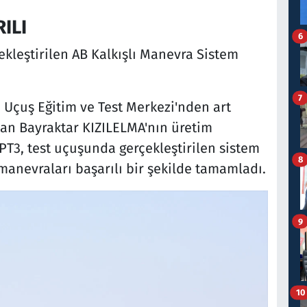
ILI
6
çekleştirilen AB Kalkışlı Manevra Sistem
7
I Uçuş Eğitim ve Test Merkezi'nden art
nan Bayraktar KIZILELMA'nın üretim
PT3, test uçuşunda gerçekleştirilen sistem
8
manevraları başarılı bir şekilde tamamladı.
9
10