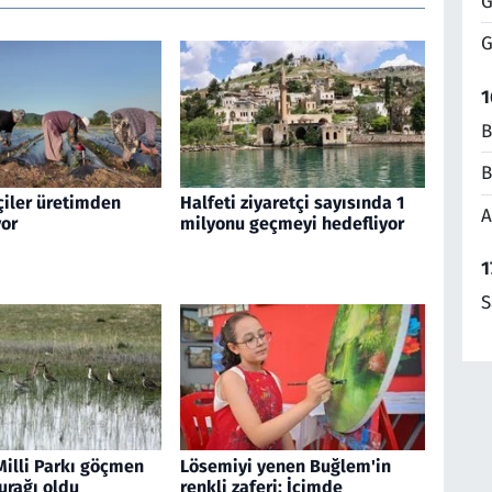
G
G
1
B
B
çiler üretimden
Halfeti ziyaretçi sayısında 1
A
or
milyonu geçmeyi hedefliyor
1
S
Milli Parkı göçmen
Lösemiyi yenen Buğlem'in
urağı oldu
renkli zaferi: İçimde