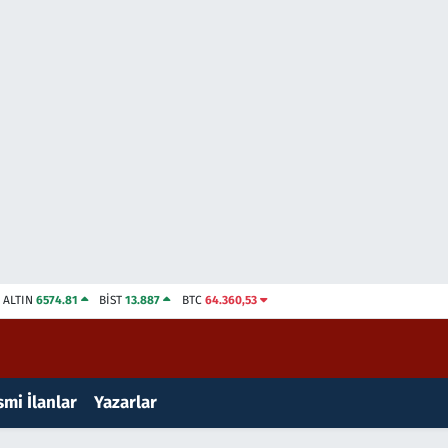
ALTIN
6574.81
BİST
13.887
BTC
64.360,53
mi İlanlar
Yazarlar