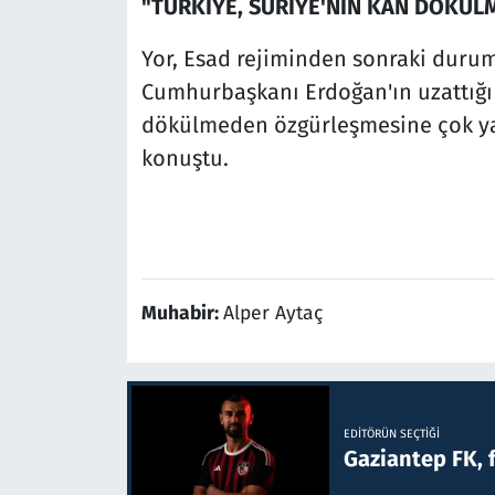
"TÜRKİYE, SURİYE'NİN KAN DÖKÜL
Yor, Esad rejiminden sonraki duruma 
Cumhurbaşkanı Erdoğan'ın uzattığı 
dökülmeden özgürleşmesine çok yard
konuştu.
Muhabir:
Alper Aytaç
EDITÖRÜN SEÇTIĞI
Gaziantep FK, 