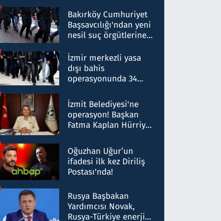
Bakırköy Cumhuriyet
Başsavcılığı'ndan yeni
nesil suç örgütlerine
operasyon: 50 şüpheli
hakkında gözaltı kararı
İzmir merkezli yasa
dışı bahis
operasyonunda 34
gözaltı: Yaklaşık 2
Milyar liralık para
İzmit Belediyesi'ne
trafiği tespit edildi
operasyon! Başkan
Fatma Kaplan Hürriyet
ve eşi gözaltına alındı
Oğuzhan Uğur’un
ifadesi ilk kez Diriliş
Postası'nda!
Rusya Başbakan
Yardımcısı Novak,
Rusya-Türkiye enerji