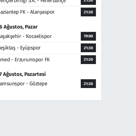
ençlerbirliği S.K. - Fenerbahçe
21:30
aziantep FK - Alanyaspor
21:30
6 Ağustos, Pazar
aşakşehir - Kocaelispor
19:00
eşiktaş - Eyüpspor
21:30
med - Erzurumspor FK
21:30
7 Ağustos, Pazartesi
amsunspor - Göztepe
21:30