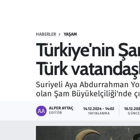
Resmi İlanlar
Rüya Tabirleri
HABERLER
YAŞAM
Türkiye'nin Şa
Sağlık
Türk vatandaş
Savunma Sanayi
Seçim 2023
Suriyeli Aya Abdurrahman Yo
olan Şam Büyükelçiliği'nde çı
Spor
ALPER AYTAÇ
14.12.2024 - 14:02
16.12.202
Teknoloji ve Bilim
EDITÖR
YAYINLANMA
GÜNCE
Televizyon