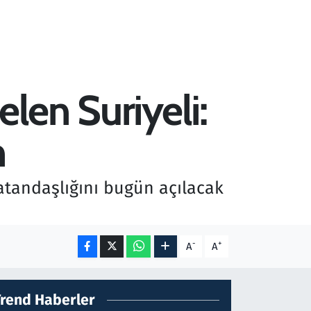
len Suriyeli:
m
tandaşlığını bugün açılacak
-
+
A
A
Trend Haberler