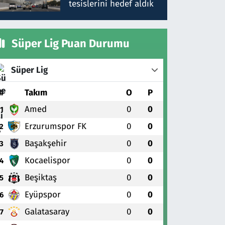
tesislerini hedef aldık
Süper Lig Puan Durumu
Süper Lig
#
Takım
O
P
Amed
0
0
1
Erzurumspor FK
0
0
2
Başakşehir
0
0
3
Kocaelispor
0
0
4
Beşiktaş
0
0
5
Eyüpspor
0
0
6
Galatasaray
0
0
7