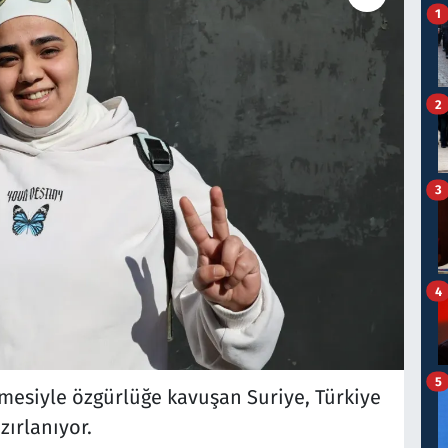
1
2
3
4
5
lmesiyle özgürlüğe kavuşan Suriye, Türkiye
ırlanıyor.