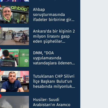
ortaklığının stratejik
nitelikte olduğunu
Ahbap
belirtti
soruşturmasında
ifadeler birbirine girdi:
Dokuz şüphelinin
ifadelerinden ortaya
Ankara'da bir kişinin 2
çıkan tablo şok etti
milyon lirasını gasp
eden şüpheliler
Kırıkkale'de yakalandı
DMM, "DOA
uygulamasında
vatandaşlara ödenen
iade tutarlarının
düşürüldüğü" iddiasını
Tutuklanan CHP Silivri
yalanladı
İlçe Başkanı Bulut'un
hesabında milyonluk
para trafiğine: Patron
talimat verdi, ben
Husiler: Suudi
gönderdim
Arabistan'ın Aramco