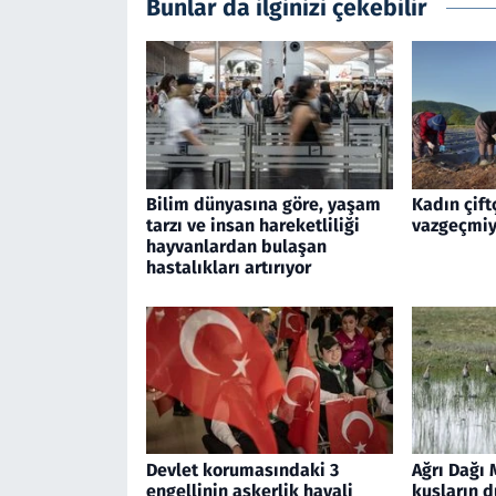
Bunlar da ilginizi çekebilir
Bilim dünyasına göre, yaşam
Kadın çift
tarzı ve insan hareketliliği
vazgeçmiy
hayvanlardan bulaşan
hastalıkları artırıyor
Devlet korumasındaki 3
Ağrı Dağı 
engellinin askerlik hayali
kuşların d