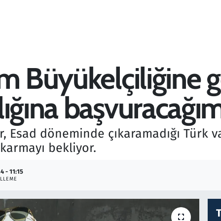
m Büyükelçiliğine ge
lığına başvuracağı
r, Esad döneminde çıkaramadığı Türk va
karmayı bekliyor.
4 - 11:15
LLEME