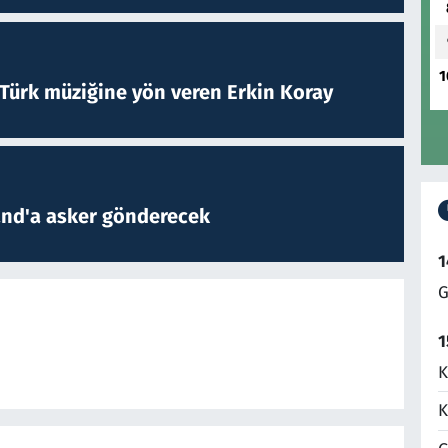
1
 Türk müziğine yön veren Erkin Koray
and'a asker gönderecek
1
G
1
K
K