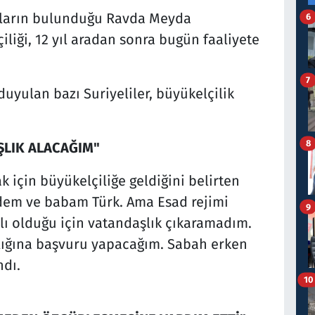
nların bulunduğu Ravda Meyda
6
iliği, 12 yıl aradan sonra bugün faaliyete
7
duyulan bazı Suriyeliler, büyükelçilik
8
ŞLIK ALACAĞIM"
 için büyükelçiliğe geldiğini belirten
dem ve babam Türk. Ama Esad rejimi
9
ı olduğu için vatandaşlık çıkaramadım.
şlığına başvuru yapacağım. Sabah erken
ndı.
10