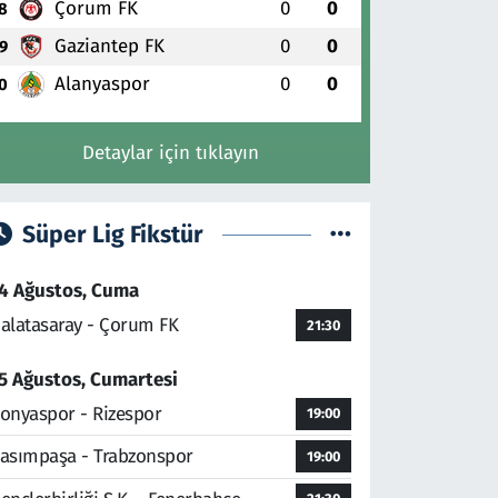
Çorum FK
0
0
8
Gaziantep FK
0
0
9
Alanyaspor
0
0
0
Detaylar için tıklayın
Süper Lig Fikstür
4 Ağustos, Cuma
alatasaray - Çorum FK
21:30
5 Ağustos, Cumartesi
onyaspor - Rizespor
19:00
asımpaşa - Trabzonspor
19:00