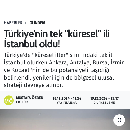
Gündem
HABERLER
GÜNDEM
Haber
Türkiye'nin tek "küresel" ili
Kültür Sanat
İstanbul oldu!
Türkiye'de "küresel iller" sınıfındaki tek il
Kurumsal Haberler
İstanbul olurken Ankara, Antalya, Bursa, İzmir
ve Kocaeli'nin de bu potansiyeli taşıdığı
Lezzet Durağı
belirlendi, yenileri için de bölgesel ulusal
Memur ve Kamu
strateji devreye alındı.
MUSTAFA ÖZBEK
Otomobil
18.12.2024 - 11:54
19.12.2024 - 15:17
EDITÖR
YAYINLANMA
GÜNCELLEME
Oyun
Ramazan