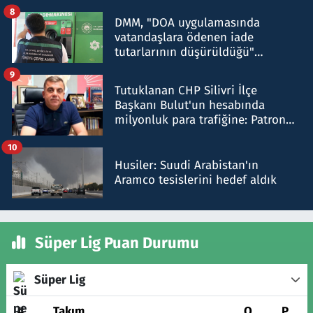
8
DMM, "DOA uygulamasında
vatandaşlara ödenen iade
tutarlarının düşürüldüğü"
iddiasını yalanladı
9
Tutuklanan CHP Silivri İlçe
Başkanı Bulut'un hesabında
milyonluk para trafiğine: Patron
talimat verdi, ben gönderdim
10
Husiler: Suudi Arabistan'ın
Aramco tesislerini hedef aldık
Süper Lig Puan Durumu
Süper Lig
#
Takım
O
P