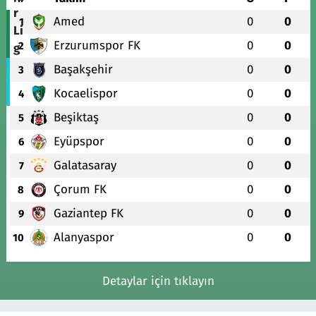
Amed
0
0
1
Erzurumspor FK
0
0
2
Başakşehir
0
0
3
Kocaelispor
0
0
4
Beşiktaş
0
0
5
Eyüpspor
0
0
6
Galatasaray
0
0
7
Çorum FK
0
0
8
Gaziantep FK
0
0
9
Alanyaspor
0
0
10
Detaylar için tıklayın