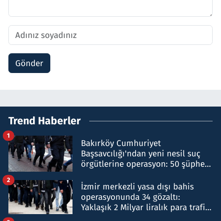
Gönder
Trend Haberler
1
Bakırköy Cumhuriyet
Başsavcılığı'ndan yeni nesil suç
örgütlerine operasyon: 50 şüpheli
hakkında gözaltı kararı
2
İzmir merkezli yasa dışı bahis
operasyonunda 34 gözaltı:
Yaklaşık 2 Milyar liralık para trafiği
tespit edildi