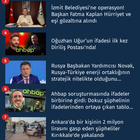
3
İzmit Belediyesi'ne operasyon!
Başkan Fatma Kaplan Hürriyet ve
eşi gözaltına alındı
4
Oğuzhan Uğur’un ifadesi ilk kez
Diriliş Postası'nda!
5
Rusya Başbakan Yardımcısı Novak,
Rusya-Türkiye enerji ortaklığının
stratejik nitelikte olduğunu
belirtti
6
Ahbap soruşturmasında ifadeler
birbirine girdi: Dokuz şüphelinin
ifadelerinden ortaya çıkan tablo
şok etti
7
Ankara'da bir kişinin 2 milyon
lirasını gasp eden şüpheliler
Kırıkkale'de yakalandı