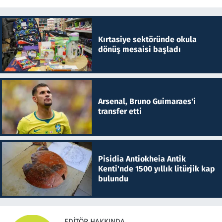
Kırtasiye sektöründe okula
dönüş mesaisi başladı
Arsenal, Bruno Guimaraes'i
transfer etti
Pisidia Antiokheia Antik
Kenti'nde 1500 yıllık litürjik kap
bulundu
EDITÖR HAKKINDA