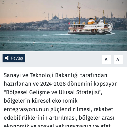
Resmi İlanlar
Rüya Tabirleri
Sağlık
Savunma Sanayi
Paylaş
-
+
A
A
Seçim 2023
Sanayi ve Teknoloji Bakanlığı tarafından
hazırlanan ve 2024-2028 dönemini kapsayan
Spor
"Bölgesel Gelişme ve Ulusal Stratejisi",
Teknoloji ve Bilim
bölgelerin küresel ekonomik
entegrasyonunun güçlendirilmesi, rekabet
Televizyon
edebilirliklerinin artırılması, bölgeler arası
ekonomik ve sosyal yakınsamanın ve afet