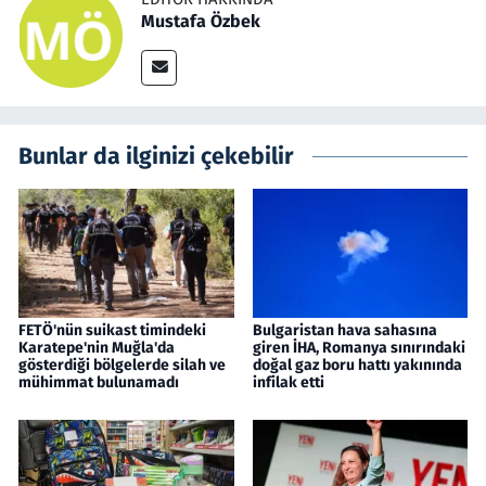
Mustafa Özbek
Bunlar da ilginizi çekebilir
FETÖ'nün suikast timindeki
Bulgaristan hava sahasına
Karatepe'nin Muğla'da
giren İHA, Romanya sınırındaki
gösterdiği bölgelerde silah ve
doğal gaz boru hattı yakınında
mühimmat bulunamadı
infilak etti