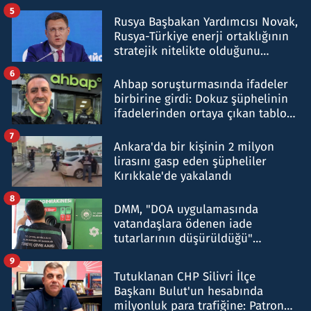
5
Rusya Başbakan Yardımcısı Novak,
Rusya-Türkiye enerji ortaklığının
stratejik nitelikte olduğunu
belirtti
6
Ahbap soruşturmasında ifadeler
birbirine girdi: Dokuz şüphelinin
ifadelerinden ortaya çıkan tablo
şok etti
7
Ankara'da bir kişinin 2 milyon
lirasını gasp eden şüpheliler
Kırıkkale'de yakalandı
8
DMM, "DOA uygulamasında
vatandaşlara ödenen iade
tutarlarının düşürüldüğü"
iddiasını yalanladı
9
Tutuklanan CHP Silivri İlçe
Başkanı Bulut'un hesabında
milyonluk para trafiğine: Patron