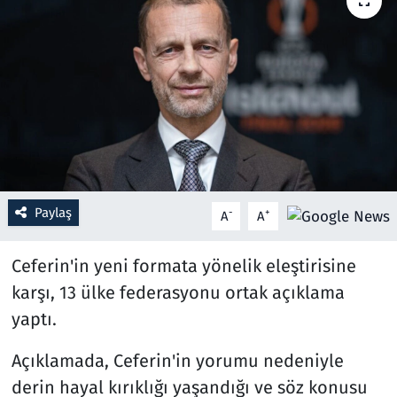
Resmi İlanlar
Rüya Tabirleri
Sağlık
Savunma Sanayi
Paylaş
-
+
A
A
Seçim 2023
Ceferin'in yeni formata yönelik eleştirisine
Spor
karşı, 13 ülke federasyonu ortak açıklama
Teknoloji ve Bilim
yaptı.
Televizyon
Açıklamada, Ceferin'in yorumu nedeniyle
derin hayal kırıklığı yaşandığı ve söz konusu