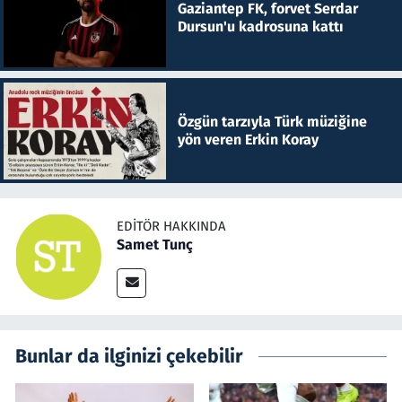
Gaziantep FK, forvet Serdar
Dursun'u kadrosuna kattı
Özgün tarzıyla Türk müziğine
yön veren Erkin Koray
EDITÖR HAKKINDA
Samet Tunç
Bunlar da ilginizi çekebilir