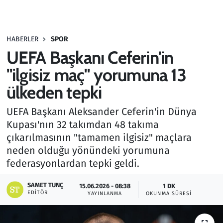
Gündem
HABERLER
SPOR
Haber
UEFA Başkanı Ceferin'in
Kültür Sanat
"ilgisiz maç" yorumuna 13
ülkeden tepki
Kurumsal Haberler
UEFA Başkanı Aleksander Ceferin'in Dünya
Lezzet Durağı
Kupası'nın 32 takımdan 48 takıma
çıkarılmasının "tamamen ilgisiz" maçlara
Memur ve Kamu
neden olduğu yönündeki yorumuna
federasyonlardan tepki geldi.
Otomobil
SAMET TUNÇ
15.06.2026 - 08:38
1 DK
EDITÖR
Oyun
YAYINLANMA
OKUNMA SÜRESI
Ramazan