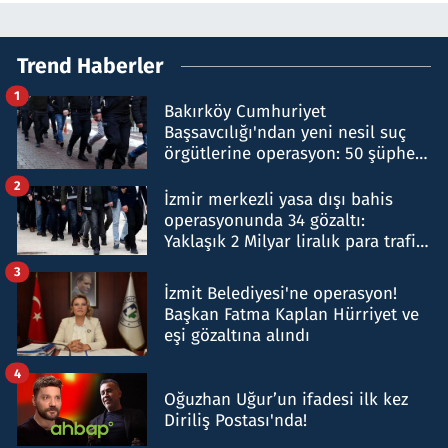
Trend Haberler
1
Bakırköy Cumhuriyet
Başsavcılığı'ndan yeni nesil suç
örgütlerine operasyon: 50 şüpheli
hakkında gözaltı kararı
2
İzmir merkezli yasa dışı bahis
operasyonunda 34 gözaltı:
Yaklaşık 2 Milyar liralık para trafiği
tespit edildi
3
İzmit Belediyesi'ne operasyon!
Başkan Fatma Kaplan Hürriyet ve
eşi gözaltına alındı
4
Oğuzhan Uğur’un ifadesi ilk kez
Diriliş Postası'nda!