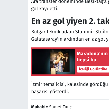
Ara transfer döneminde Beşiktaş'a g
gol kaydetti.
En az gol yiyen 2. ta
Bulgar teknik adam Stanimir Stoil
Galatasaray'ın ardından en az gol 
Maradona'nın s
hepsi bu
İçeriği Görüntüle
İzmir temsilcisi, kalesinde gördüğü 
başarısı gösterdi.
Muhabir:
Samet Tunç