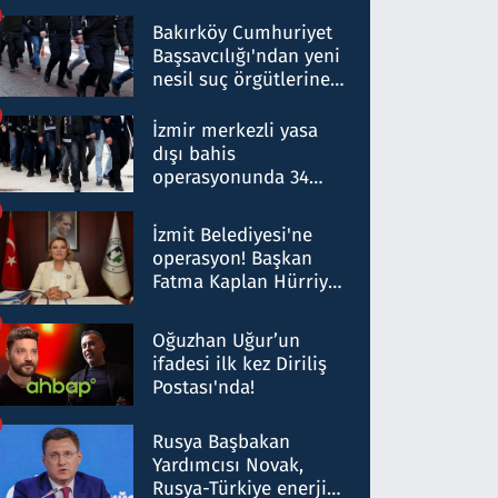
Bakırköy Cumhuriyet
Başsavcılığı'ndan yeni
nesil suç örgütlerine
operasyon: 50 şüpheli
hakkında gözaltı kararı
İzmir merkezli yasa
dışı bahis
operasyonunda 34
gözaltı: Yaklaşık 2
Milyar liralık para
İzmit Belediyesi'ne
trafiği tespit edildi
operasyon! Başkan
Fatma Kaplan Hürriyet
ve eşi gözaltına alındı
Oğuzhan Uğur’un
ifadesi ilk kez Diriliş
Postası'nda!
Rusya Başbakan
Yardımcısı Novak,
Rusya-Türkiye enerji