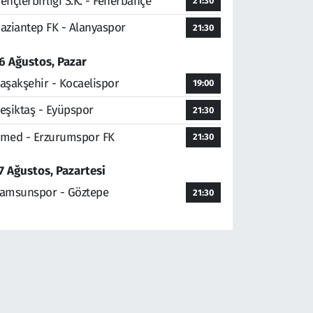
ençlerbirliği S.K. - Fenerbahçe
21:30
aziantep FK - Alanyaspor
21:30
6 Ağustos, Pazar
aşakşehir - Kocaelispor
19:00
eşiktaş - Eyüpspor
21:30
med - Erzurumspor FK
21:30
7 Ağustos, Pazartesi
amsunspor - Göztepe
21:30