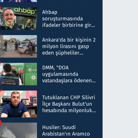
ortaklığının stratejik
nitelikte olduğunu
Ahbap
belirtti
soruşturmasında
ifadeler birbirine girdi:
Dokuz şüphelinin
ifadelerinden ortaya
Ankara'da bir kişinin 2
çıkan tablo şok etti
milyon lirasını gasp
eden şüpheliler
Kırıkkale'de yakalandı
DMM, "DOA
uygulamasında
vatandaşlara ödenen
iade tutarlarının
düşürüldüğü" iddiasını
Tutuklanan CHP Silivri
yalanladı
İlçe Başkanı Bulut'un
hesabında milyonluk
para trafiğine: Patron
talimat verdi, ben
Husiler: Suudi
gönderdim
Arabistan'ın Aramco