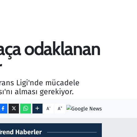
maça odaklanan
r
rans Ligi'nde mücadele
'nı alması gerekiyor.
-
+
A
A
Trend Haberler