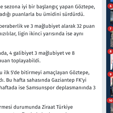
e sezona iyi bir başlangıç yapan Göztepe,
6
ladığı puanlarla bu ümidini sürdürdü.
 beraberlik ve 3 mağlubiyet alarak 32 puan
7
ılılar, ligin ikinci yarısında ise aynı
8
ada, 4 galibiyet 3 mağlubiyet ve 8
 puan toplayabildi.
u ilk 5'de bitirmeyi amaçlayan Göztepe,
9
ı. Bu hafta sahasında Gaziantep FK'yi
n haftada ise Samsunspor deplasmanında 3
10
bitirmesi durumunda Ziraat Türkiye