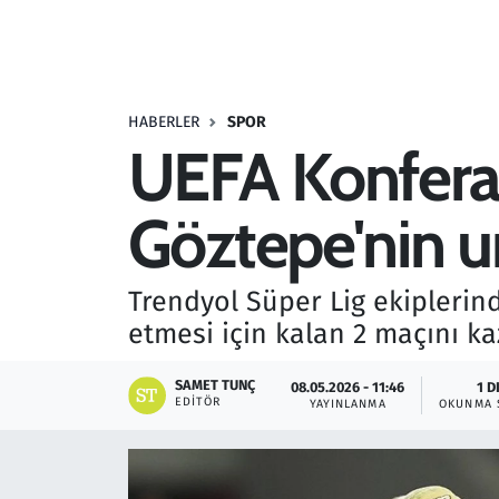
Resmi İlanlar
Rüya Tabirleri
HABERLER
SPOR
UEFA Konferan
Sağlık
Göztepe'nin 
Savunma Sanayi
Seçim 2023
Trendyol Süper Lig ekipleri
etmesi için kalan 2 maçını ka
Spor
SAMET TUNÇ
08.05.2026 - 11:46
1 D
Teknoloji ve Bilim
EDITÖR
YAYINLANMA
OKUNMA 
Televizyon