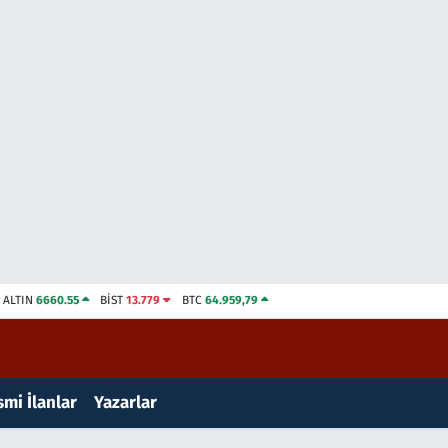
ALTIN
6660.55
BİST
13.779
BTC
64.959,79
mi İlanlar
Yazarlar