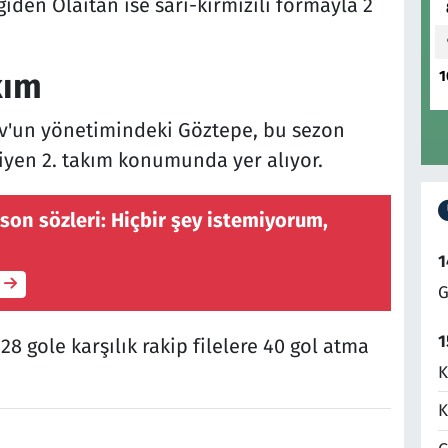
iden Olaitan ise sarı-kırmızılı formayla 2
kım
1
ov'un yönetimindeki Göztepe, bu sezon
yiyen 2. takım konumunda yer alıyor.
on sözleri: Hiçbir şey istemiyorum,
1
G
1
28 gole karşılık rakip filelere 40 gol atma
K
K