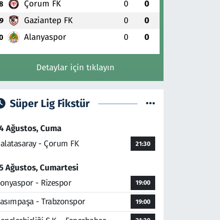
Çorum FK
0
0
8
Gaziantep FK
0
0
9
Alanyaspor
0
0
0
Detaylar için tıklayın
Süper Lig Fikstür
4 Ağustos, Cuma
alatasaray - Çorum FK
21:30
5 Ağustos, Cumartesi
onyaspor - Rizespor
19:00
asımpaşa - Trabzonspor
19:00