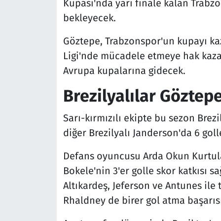
Kupası'nda yarı finale kalan Trabz
bekleyecek.
Göztepe, Trabzonspor'un kupayı 
Ligi'nde mücadele etmeye hak kaza
Avrupa kupalarına gidecek.
Brezilyalılar Göztepe'
Sarı-kırmızılı ekipte bu sezon Brezil
diğer Brezilyalı Janderson'da 6 goll
Defans oyuncusu Arda Okun Kurtulan
Bokele'nin 3'er golle skor katkısı s
Altıkardeş, Jeferson ve Antunes il
Rhaldney de birer gol atma başarısı