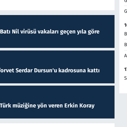
G
G
1
atı Nil virüsü vakaları geçen yıla göre
B
B
A
1
forvet Serdar Dursun'u kadrosuna kattı
S
 Türk müziğine yön veren Erkin Koray