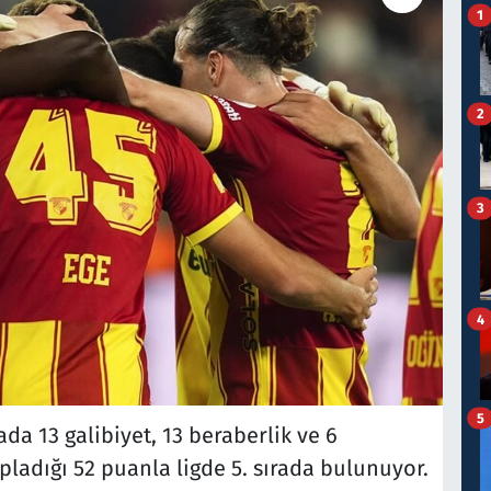
1
2
3
4
5
da 13 galibiyet, 13 beraberlik ve 6
pladığı 52 puanla ligde 5. sırada bulunuyor.