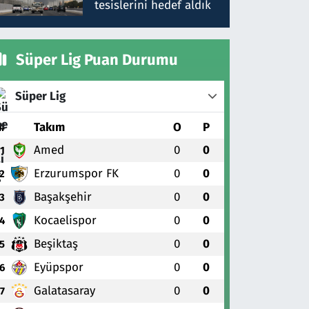
tesislerini hedef aldık
Süper Lig Puan Durumu
Süper Lig
#
Takım
O
P
Amed
0
0
1
Erzurumspor FK
0
0
2
Başakşehir
0
0
3
Kocaelispor
0
0
4
Beşiktaş
0
0
5
Eyüpspor
0
0
6
Galatasaray
0
0
7