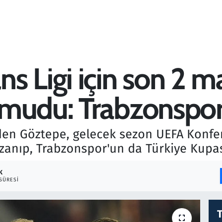
s Ligi için son 2 
umudu: Trabzonspo
nden Göztepe, gelecek sezon UEFA Konfe
zanıp, Trabzonspor'un da Türkiye Kupası
K
SÜRESI