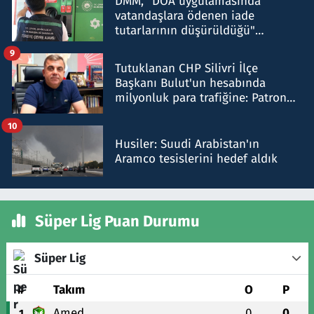
DMM, "DOA uygulamasında
vatandaşlara ödenen iade
tutarlarının düşürüldüğü"
iddiasını yalanladı
9
Tutuklanan CHP Silivri İlçe
Başkanı Bulut'un hesabında
milyonluk para trafiğine: Patron
talimat verdi, ben gönderdim
10
Husiler: Suudi Arabistan'ın
Aramco tesislerini hedef aldık
Süper Lig Puan Durumu
Süper Lig
#
Takım
O
P
Amed
0
0
1