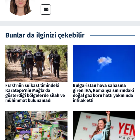
Bunlar da ilginizi çekebilir
FETÖ'nün suikast timindeki
Bulgaristan hava sahasına
Karatepe'nin Muğla'da
giren İHA, Romanya sınırındaki
gösterdiği bölgelerde silah ve
doğal gaz boru hattı yakınında
mühimmat bulunamadı
infilak etti