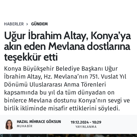
Gündem
HABERLER
GÜNDEM
Haber
Uğur İbrahim Altay, Konya’ya
Kültür Sanat
akın eden Mevlana dostlarına
teşekkür etti
Kurumsal Haberler
Konya Büyükşehir Belediye Başkanı Uğur
Lezzet Durağı
İbrahim Altay, Hz. Mevlana’nın 751. Vuslat Yıl
Dönümü Uluslararası Anma Törenleri
Memur ve Kamu
kapsamında bu yıl da tüm dünyadan on
binlerce Mevlana dostunu Konya’nın sevgi ve
Otomobil
birlik ikliminde misafir ettiklerini söyledi.
Oyun
HAZAL MIHRACE GÖKSUN
19.12.2024 - 10:29
MUHABIR
YAYINLANMA
Ramazan