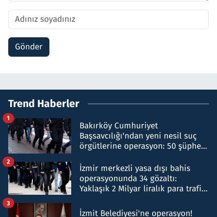
Gönder
Trend Haberler
1
Bakırköy Cumhuriyet
Başsavcılığı'ndan yeni nesil suç
örgütlerine operasyon: 50 şüpheli
hakkında gözaltı kararı
2
İzmir merkezli yasa dışı bahis
operasyonunda 34 gözaltı:
Yaklaşık 2 Milyar liralık para trafiği
tespit edildi
3
İzmit Belediyesi'ne operasyon!