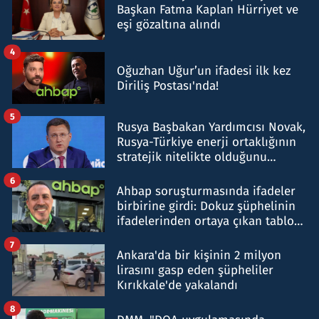
Başkan Fatma Kaplan Hürriyet ve
eşi gözaltına alındı
4
Oğuzhan Uğur’un ifadesi ilk kez
Diriliş Postası'nda!
5
Rusya Başbakan Yardımcısı Novak,
Rusya-Türkiye enerji ortaklığının
stratejik nitelikte olduğunu
belirtti
6
Ahbap soruşturmasında ifadeler
birbirine girdi: Dokuz şüphelinin
ifadelerinden ortaya çıkan tablo
şok etti
7
Ankara'da bir kişinin 2 milyon
lirasını gasp eden şüpheliler
Kırıkkale'de yakalandı
8