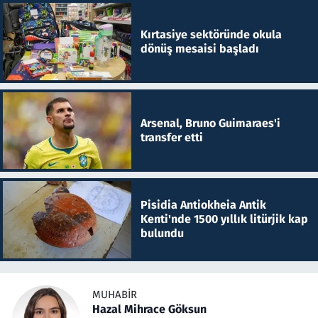
Kırtasiye sektöründe okula
dönüş mesaisi başladı
Arsenal, Bruno Guimaraes'i
transfer etti
Pisidia Antiokheia Antik
Kenti'nde 1500 yıllık litürjik kap
bulundu
MUHABIR
Hazal Mihrace Göksun