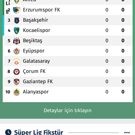
Erzurumspor FK
0
0
2
Başakşehir
0
0
3
Kocaelispor
0
0
4
Beşiktaş
0
0
5
Eyüpspor
0
0
6
Galatasaray
0
0
7
Çorum FK
0
0
8
Gaziantep FK
0
0
9
Alanyaspor
0
0
10
Detaylar için tıklayın
Süper Lig Fikstür