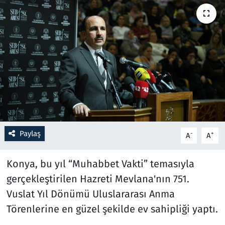
Resmi İlanlar
Rüya Tabirleri
Sağlık
Savunma Sanayi
Seçim 2023
Paylaş
-
+
A
A
Spor
Konya, bu yıl “Muhabbet Vakti” temasıyla
Teknoloji ve Bilim
gerçekleştirilen Hazreti Mevlana'nın 751.
Vuslat Yıl Dönümü Uluslararası Anma
Televizyon
Törenlerine en güzel şekilde ev sahipliği yaptı.