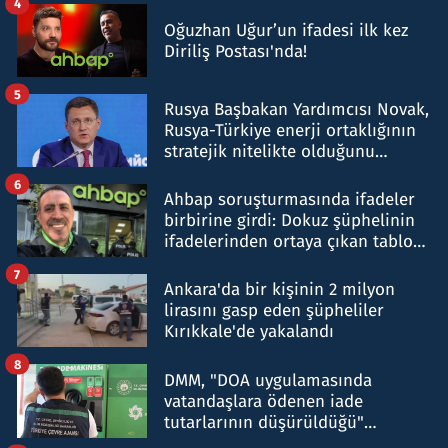
4
Oğuzhan Uğur’un ifadesi ilk kez
Diriliş Postası'nda!
5
Rusya Başbakan Yardımcısı Novak,
Rusya-Türkiye enerji ortaklığının
stratejik nitelikte olduğunu
belirtti
6
Ahbap soruşturmasında ifadeler
birbirine girdi: Dokuz şüphelinin
ifadelerinden ortaya çıkan tablo
şok etti
7
Ankara'da bir kişinin 2 milyon
lirasını gasp eden şüpheliler
Kırıkkale'de yakalandı
8
DMM, "DOA uygulamasında
vatandaşlara ödenen iade
tutarlarının düşürüldüğü"
iddiasını yalanladı