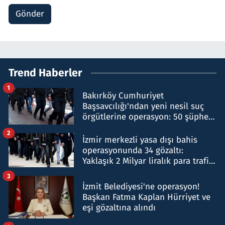
Gönder
Trend Haberler
1
Bakırköy Cumhuriyet
Başsavcılığı'ndan yeni nesil suç
örgütlerine operasyon: 50 şüpheli
hakkında gözaltı kararı
2
İzmir merkezli yasa dışı bahis
operasyonunda 34 gözaltı:
Yaklaşık 2 Milyar liralık para trafiği
tespit edildi
3
İzmit Belediyesi'ne operasyon!
Başkan Fatma Kaplan Hürriyet ve
eşi gözaltına alındı