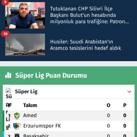
9
Tutuklanan CHP Silivri İlçe
Başkanı Bulut'un hesabında
milyonluk para trafiğine: Patron
talimat verdi, ben gönderdim
10
Husiler: Suudi Arabistan'ın
Aramco tesislerini hedef aldık
Süper Lig Puan Durumu
Süper Lig
#
Takım
O
P
Amed
0
0
1
Erzurumspor FK
0
0
2
Başakşehir
0
0
3