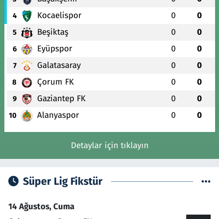
Kocaelispor
0
0
4
Beşiktaş
0
0
5
Eyüpspor
0
0
6
Galatasaray
0
0
7
Çorum FK
0
0
8
Gaziantep FK
0
0
9
Alanyaspor
0
0
10
Detaylar için tıklayın
Süper Lig Fikstür
14 Ağustos, Cuma