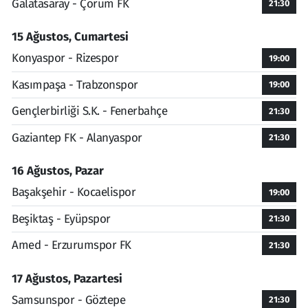
Galatasaray - Çorum FK
21:30
15 Ağustos, Cumartesi
Konyaspor - Rizespor
19:00
Kasımpaşa - Trabzonspor
19:00
Gençlerbirliği S.K. - Fenerbahçe
21:30
Gaziantep FK - Alanyaspor
21:30
16 Ağustos, Pazar
Başakşehir - Kocaelispor
19:00
Beşiktaş - Eyüpspor
21:30
Amed - Erzurumspor FK
21:30
17 Ağustos, Pazartesi
Samsunspor - Göztepe
21:30