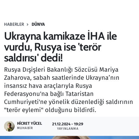
Gündem
HABERLER
DÜNYA
Haber
Ukrayna kamikaze İHA ile
Kültür Sanat
vurdu, Rusya ise 'terör
saldırısı' dedi!
Kurumsal Haberler
Rusya Dışişleri Bakanlığı Sözcüsü Mariya
Lezzet Durağı
Zaharova, sabah saatlerinde Ukrayna’nın
insansız hava araçlarıyla Rusya
Memur ve Kamu
Federasyonu'na bağlı Tataristan
Cumhuriyeti'ne yönelik düzenlediği saldırının
Otomobil
"terör eylemi" olduğunu bildirdi.
Oyun
HICRET YÜCEL
21.12.2024 - 19:29
MUHABIR
YAYINLANMA
Ramazan