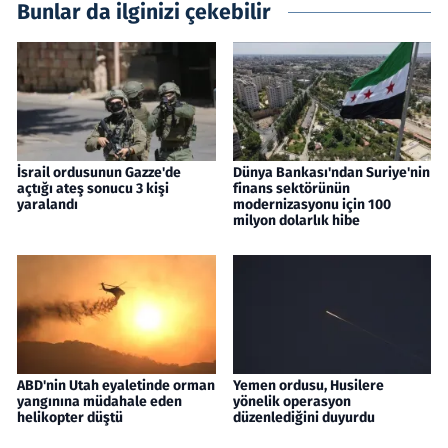
Bunlar da ilginizi çekebilir
İsrail ordusunun Gazze'de
Dünya Bankası'ndan Suriye'nin
açtığı ateş sonucu 3 kişi
finans sektörünün
yaralandı
modernizasyonu için 100
milyon dolarlık hibe
ABD'nin Utah eyaletinde orman
Yemen ordusu, Husilere
yangınına müdahale eden
yönelik operasyon
helikopter düştü
düzenlediğini duyurdu