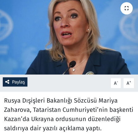
Resmi İlanlar
Rüya Tabirleri
Sağlık
Savunma Sanayi
Seçim 2023
Paylaş
-
+
A
A
Spor
Rusya Dışişleri Bakanlığı Sözcüsü Mariya
Teknoloji ve Bilim
Zaharova, Tataristan Cumhuriyeti’nin başkenti
Kazan’da Ukrayna ordusunun düzenlediği
Televizyon
saldırıya dair yazılı açıklama yaptı.