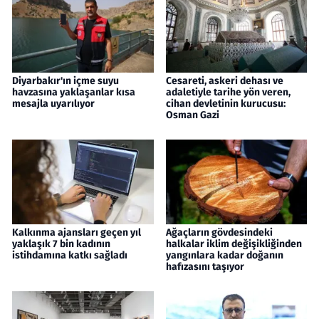
Diyarbakır'ın içme suyu
Cesareti, askeri dehası ve
havzasına yaklaşanlar kısa
adaletiyle tarihe yön veren,
mesajla uyarılıyor
cihan devletinin kurucusu:
Osman Gazi
Kalkınma ajansları geçen yıl
Ağaçların gövdesindeki
yaklaşık 7 bin kadının
halkalar iklim değişikliğinden
istihdamına katkı sağladı
yangınlara kadar doğanın
hafızasını taşıyor