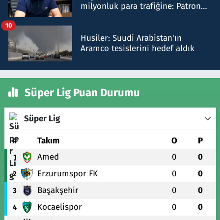
milyonluk para trafiğine: Patron
talimat verdi, ben gönderdim
10
Husiler: Suudi Arabistan'ın
Aramco tesislerini hedef aldık
Süper Lig Puan Durumu
Süper Lig
#
Takım
O
P
Amed
0
0
1
Erzurumspor FK
0
0
2
Başakşehir
0
0
3
Kocaelispor
0
0
4