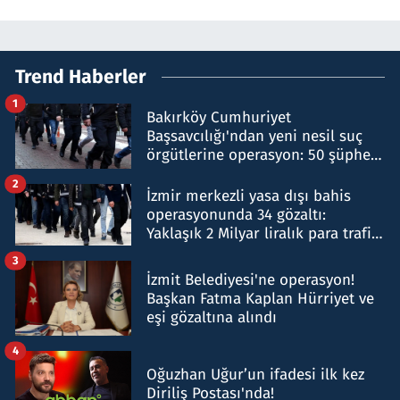
Trend Haberler
1
Bakırköy Cumhuriyet
Başsavcılığı'ndan yeni nesil suç
örgütlerine operasyon: 50 şüpheli
hakkında gözaltı kararı
2
İzmir merkezli yasa dışı bahis
operasyonunda 34 gözaltı:
Yaklaşık 2 Milyar liralık para trafiği
tespit edildi
3
İzmit Belediyesi'ne operasyon!
Başkan Fatma Kaplan Hürriyet ve
eşi gözaltına alındı
4
Oğuzhan Uğur’un ifadesi ilk kez
Diriliş Postası'nda!