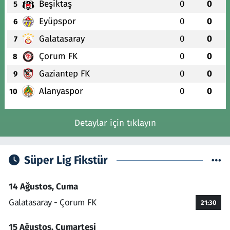
Beşiktaş
0
0
5
Eyüpspor
0
0
6
Galatasaray
0
0
7
Çorum FK
0
0
8
Gaziantep FK
0
0
9
Alanyaspor
0
0
10
Detaylar için tıklayın
Süper Lig Fikstür
14 Ağustos, Cuma
Galatasaray - Çorum FK
21:30
15 Ağustos, Cumartesi