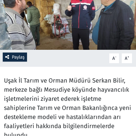
Resmi İlanlar
Rüya Tabirleri
Sağlık
Paylaş
-
+
A
A
Savunma Sanayi
Seçim 2023
Uşak İl Tarım ve Orman Müdürü Serkan Bilir,
merkeze bağlı Mesudiye köyünde hayvancılık
Spor
işletmelerini ziyaret ederek işletme
Teknoloji ve Bilim
sahiplerine Tarım ve Orman Bakanlığınca yeni
destekleme modeli ve hastalıklarından arı
Televizyon
faaliyetleri hakkında bilgilendirmelerde
bulundu.