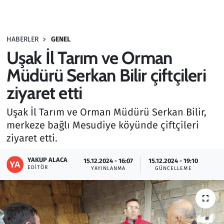
Gündem
HABERLER
GENEL
Haber
Uşak İl Tarım ve Orman
Kültür Sanat
Müdürü Serkan Bilir çiftçileri
ziyaret etti
Kurumsal Haberler
Uşak İl Tarım ve Orman Müdürü Serkan Bilir,
Lezzet Durağı
merkeze bağlı Mesudiye köyünde çiftçileri
ziyaret etti.
Memur ve Kamu
YAKUP ALACA
15.12.2024 - 16:07
15.12.2024 - 19:10
EDITÖR
YAYINLANMA
GÜNCELLEME
Otomobil
Oyun
Ramazan