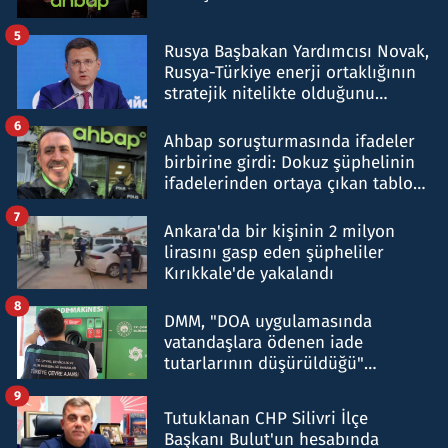
5
Rusya Başbakan Yardımcısı Novak,
Rusya-Türkiye enerji ortaklığının
stratejik nitelikte olduğunu
belirtti
6
Ahbap soruşturmasında ifadeler
birbirine girdi: Dokuz şüphelinin
ifadelerinden ortaya çıkan tablo
şok etti
7
Ankara'da bir kişinin 2 milyon
lirasını gasp eden şüpheliler
Kırıkkale'de yakalandı
8
DMM, "DOA uygulamasında
vatandaşlara ödenen iade
tutarlarının düşürüldüğü"
iddiasını yalanladı
9
Tutuklanan CHP Silivri İlçe
Başkanı Bulut'un hesabında