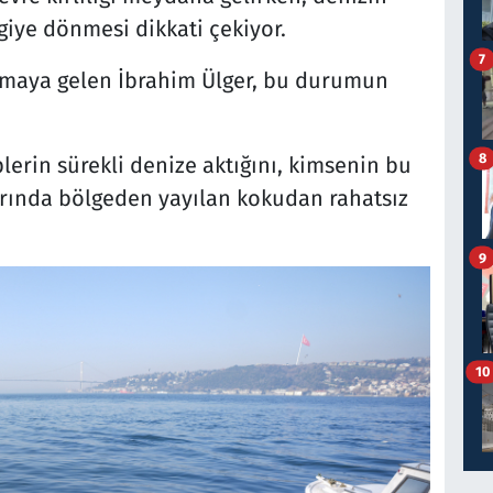
iye dönmesi dikkati çekiyor.
7
tutmaya gelen İbrahim Ülger, bu durumun
8
erin sürekli denize aktığını, kimsenin bu
arında bölgeden yayılan kokudan rahatsız
9
10