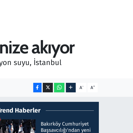
nize akıyor
yon suyu, İstanbul
-
+
A
A
Trend Haberler
Bakırköy Cumhuriyet
Başsavcılığı'ndan yeni