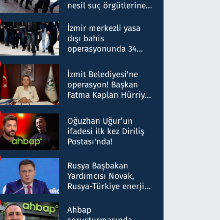
nesil suç örgütlerine
operasyon: 50 şüpheli
hakkında gözaltı kararı
İzmir merkezli yasa
dışı bahis
operasyonunda 34
gözaltı: Yaklaşık 2
Milyar liralık para
İzmit Belediyesi'ne
trafiği tespit edildi
operasyon! Başkan
Fatma Kaplan Hürriyet
ve eşi gözaltına alındı
Oğuzhan Uğur’un
ifadesi ilk kez Diriliş
Postası'nda!
Rusya Başbakan
Yardımcısı Novak,
Rusya-Türkiye enerji
ortaklığının stratejik
nitelikte olduğunu
Ahbap
belirtti