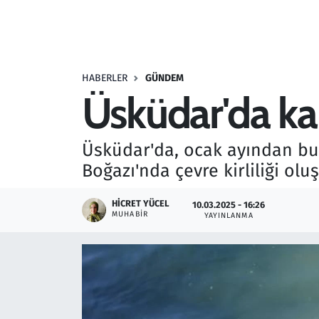
Resmi İlanlar
Rüya Tabirleri
HABERLER
GÜNDEM
Üsküdar'da ka
Sağlık
Savunma Sanayi
Üsküdar'da, ocak ayından bu 
Boğazı'nda çevre kirliliği ol
Seçim 2023
HICRET YÜCEL
10.03.2025 - 16:26
Spor
MUHABIR
YAYINLANMA
Teknoloji ve Bilim
Televizyon