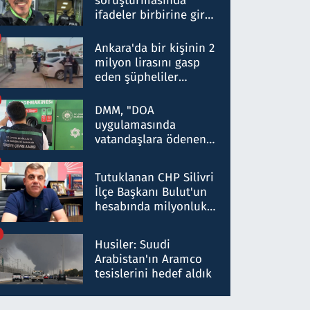
soruşturmasında
ifadeler birbirine girdi:
Dokuz şüphelinin
ifadelerinden ortaya
Ankara'da bir kişinin 2
çıkan tablo şok etti
milyon lirasını gasp
eden şüpheliler
Kırıkkale'de yakalandı
DMM, "DOA
uygulamasında
vatandaşlara ödenen
iade tutarlarının
düşürüldüğü" iddiasını
Tutuklanan CHP Silivri
yalanladı
İlçe Başkanı Bulut'un
hesabında milyonluk
para trafiğine: Patron
talimat verdi, ben
Husiler: Suudi
gönderdim
Arabistan'ın Aramco
tesislerini hedef aldık