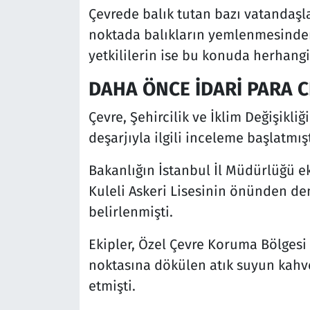
Çevrede balık tutan bazı vatandaşla
noktada balıkların yemlenmesinden 
yetkililerin ise bu konuda herhangi
DAHA ÖNCE İDARİ PARA C
Çevre, Şehircilik ve İklim Değişikli
deşarjıyla ilgili inceleme başlatmışt
Bakanlığın İstanbul İl Müdürlüğü ek
Kuleli Askeri Lisesinin önünden den
belirlenmişti.
Ekipler, Özel Çevre Koruma Bölgesi
noktasına dökülen atık suyun kahv
etmişti.