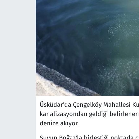
Üsküdar'da Çengelköy Mahallesi Kul
kanalizasyondan geldiği belirlenen 
denize akıyor.
Suyun Boğaz'la birleştiği noktada ç