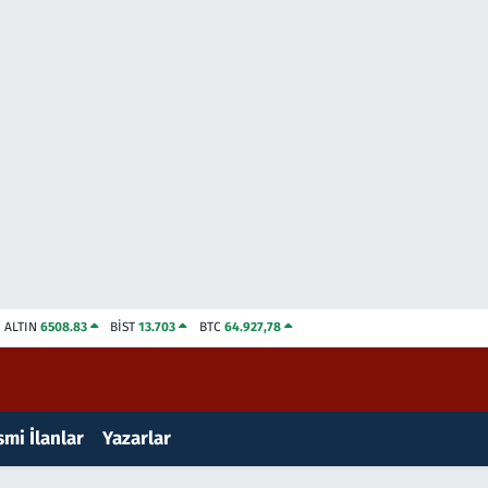
ALTIN
6508.83
BİST
13.703
BTC
64.927,78
mi İlanlar
Yazarlar