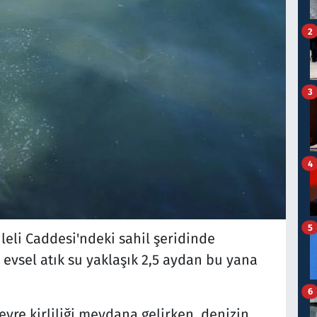
2
3
4
5
eli Caddesi'ndeki sahil şeridinde
evsel atık su yaklaşık 2,5 aydan bu yana
6
evre kirliliği meydana gelirken, denizin