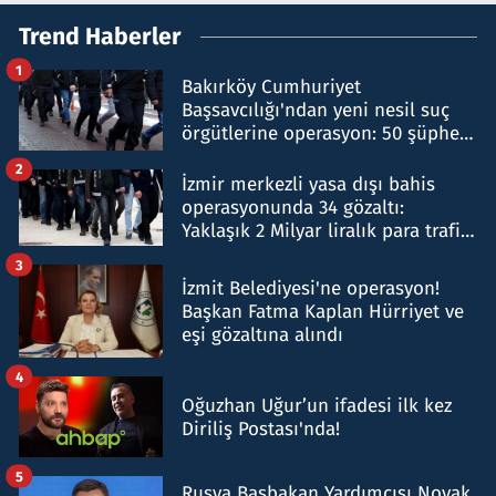
Trend Haberler
1
Bakırköy Cumhuriyet
Başsavcılığı'ndan yeni nesil suç
örgütlerine operasyon: 50 şüpheli
hakkında gözaltı kararı
2
İzmir merkezli yasa dışı bahis
operasyonunda 34 gözaltı:
Yaklaşık 2 Milyar liralık para trafiği
tespit edildi
3
İzmit Belediyesi'ne operasyon!
Başkan Fatma Kaplan Hürriyet ve
eşi gözaltına alındı
4
Oğuzhan Uğur’un ifadesi ilk kez
Diriliş Postası'nda!
5
Rusya Başbakan Yardımcısı Novak,