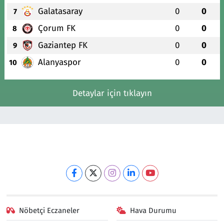
Galatasaray
0
0
7
Çorum FK
0
0
8
Gaziantep FK
0
0
9
Alanyaspor
0
0
10
Detaylar için tıklayın
Nöbetçi Eczaneler
Hava Durumu