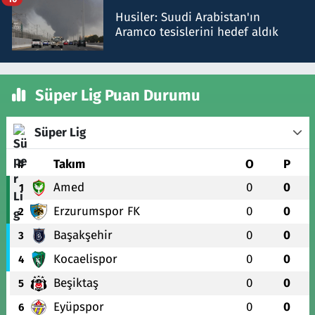
Husiler: Suudi Arabistan'ın
Aramco tesislerini hedef aldık
Süper Lig Puan Durumu
Süper Lig
#
Takım
O
P
Amed
0
0
1
Erzurumspor FK
0
0
2
Başakşehir
0
0
3
Kocaelispor
0
0
4
Beşiktaş
0
0
5
Eyüpspor
0
0
6