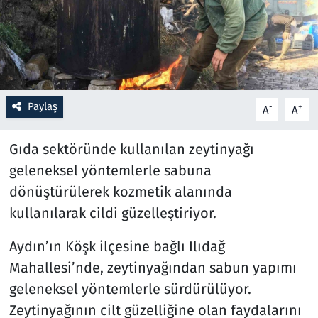
Resmi İlanlar
Rüya Tabirleri
Sağlık
Paylaş
-
+
A
A
Savunma Sanayi
Gıda sektöründe kullanılan zeytinyağı
geleneksel yöntemlerle sabuna
Seçim 2023
dönüştürülerek kozmetik alanında
kullanılarak cildi güzelleştiriyor.
Spor
Aydın’ın Köşk ilçesine bağlı Ilıdağ
Teknoloji ve Bilim
Mahallesi’nde, zeytinyağından sabun yapımı
Televizyon
geleneksel yöntemlerle sürdürülüyor.
Zeytinyağının cilt güzelliğine olan faydalarını