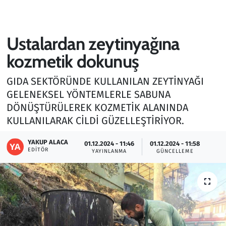
Gündem
Ustalardan zeytinyağına
Haber
kozmetik dokunuş
Kültür Sanat
GIDA SEKTÖRÜNDE KULLANILAN ZEYTİNYAĞI
GELENEKSEL YÖNTEMLERLE SABUNA
Kurumsal Haberler
DÖNÜŞTÜRÜLEREK KOZMETİK ALANINDA
KULLANILARAK CİLDİ GÜZELLEŞTİRİYOR.
Lezzet Durağı
YAKUP ALACA
01.12.2024 - 11:46
01.12.2024 - 11:58
Memur ve Kamu
EDITÖR
YAYINLANMA
GÜNCELLEME
Otomobil
Oyun
Ramazan