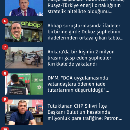
Rusya-Türkiye enerji ortaklığının
stratejik nitelikte olduğunu
belirtti
6
Ahbap soruşturmasında ifadeler
birbirine girdi: Dokuz şüphelinin
ifadelerinden ortaya çıkan tablo
şok etti
7
Ankara'da bir kişinin 2 milyon
lirasını gasp eden şüpheliler
Kırıkkale'de yakalandı
8
DMM, "DOA uygulamasında
vatandaşlara ödenen iade
tutarlarının düşürüldüğü"
iddiasını yalanladı
9
Tutuklanan CHP Silivri İlçe
Başkanı Bulut'un hesabında
milyonluk para trafiğine: Patron
talimat verdi, ben gönderdim
10