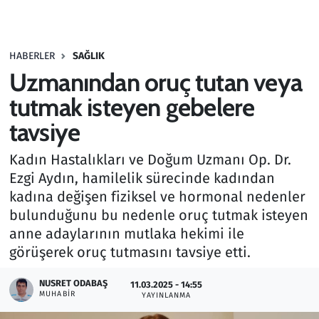
Gündem
HABERLER
SAĞLIK
Haber
Uzmanından oruç tutan veya
Kültür Sanat
tutmak isteyen gebelere
tavsiye
Kurumsal Haberler
Kadın Hastalıkları ve Doğum Uzmanı Op. Dr.
Lezzet Durağı
Ezgi Aydın, hamilelik sürecinde kadından
kadına değişen fiziksel ve hormonal nedenler
Memur ve Kamu
bulunduğunu bu nedenle oruç tutmak isteyen
anne adaylarının mutlaka hekimi ile
Otomobil
görüşerek oruç tutmasını tavsiye etti.
Oyun
NUSRET ODABAŞ
11.03.2025 - 14:55
MUHABIR
YAYINLANMA
Ramazan