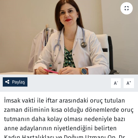
Resmi İlanlar
Rüya Tabirleri
Sağlık
Savunma Sanayi
Seçim 2023
Paylaş
-
+
A
A
Spor
İmsak vakti ile iftar arasındaki oruç tutulan
Teknoloji ve Bilim
zaman diliminin kısa olduğu dönemlerde oruç
tutmanın daha kolay olması nedeniyle bazı
Televizyon
anne adaylarının niyetlendiğini belirten
Kadın Hastalıkları ve Doğum Uzmanı Op. Dr.