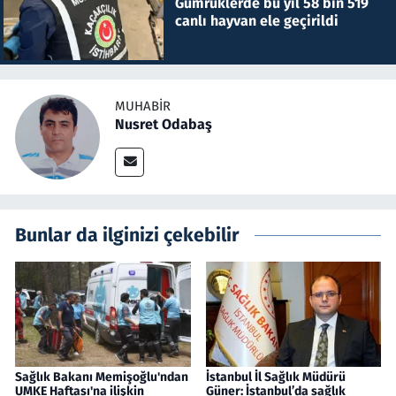
Gümrüklerde bu yıl 58 bin 519
canlı hayvan ele geçirildi
MUHABIR
Nusret Odabaş
Bunlar da ilginizi çekebilir
Sağlık Bakanı Memişoğlu'ndan
İstanbul İl Sağlık Müdürü
UMKE Haftası'na ilişkin
Güner: İstanbul’da sağlık