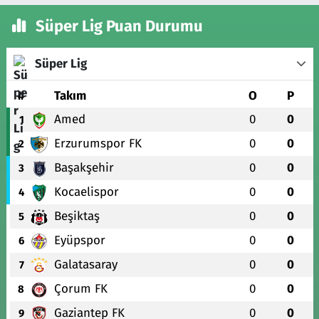
Süper Lig Puan Durumu
Süper Lig
#
Takım
O
P
Amed
0
0
1
Erzurumspor FK
0
0
2
Başakşehir
0
0
3
Kocaelispor
0
0
4
Beşiktaş
0
0
5
Eyüpspor
0
0
6
Galatasaray
0
0
7
Çorum FK
0
0
8
Gaziantep FK
0
0
9