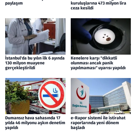
paylaşım
kuruluşlarına 473 milyon lira
ceza kesildi
İstanbul'da bu yılın ilk 6 ayında
Kenelere karşı "dikkatli
130 milyon muayene
olunması ancak panik
gerçekleştirildi
yapılmaması" uyarısı yapıldı
Dumansız hava sahasında 17
e-Rapor sistemi ile istirahat
yılda 46 milyonu aşkın denetim
raporlarında yeni dönem
yapıldı
başladı