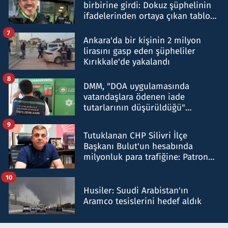
birbirine girdi: Dokuz şüphelinin
ifadelerinden ortaya çıkan tablo
şok etti
7
Ankara'da bir kişinin 2 milyon
lirasını gasp eden şüpheliler
Kırıkkale'de yakalandı
8
DMM, "DOA uygulamasında
vatandaşlara ödenen iade
tutarlarının düşürüldüğü"
iddiasını yalanladı
9
Tutuklanan CHP Silivri İlçe
Başkanı Bulut'un hesabında
milyonluk para trafiğine: Patron
talimat verdi, ben gönderdim
10
Husiler: Suudi Arabistan'ın
Aramco tesislerini hedef aldık