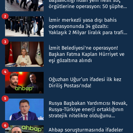
Başsavcılığı'ndan yeni nesil suç
örgütlerine operasyon: 50 şüpheli
hakkında gözaltı kararı
2
İzmir merkezli yasa dışı bahis
operasyonunda 34 gözaltı:
Yaklaşık 2 Milyar liralık para trafiği
tespit edildi
3
İzmit Belediyesi'ne operasyon!
Başkan Fatma Kaplan Hürriyet ve
eşi gözaltına alındı
4
Oğuzhan Uğur’un ifadesi ilk kez
Diriliş Postası'nda!
5
Rusya Başbakan Yardımcısı Novak,
Rusya-Türkiye enerji ortaklığının
stratejik nitelikte olduğunu
belirtti
6
Ahbap soruşturmasında ifadeler