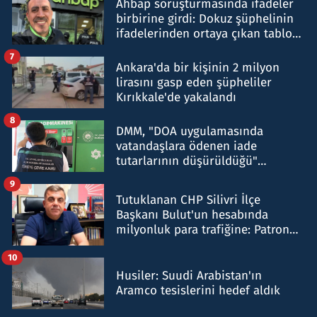
Ahbap soruşturmasında ifadeler
birbirine girdi: Dokuz şüphelinin
ifadelerinden ortaya çıkan tablo
şok etti
7
Ankara'da bir kişinin 2 milyon
lirasını gasp eden şüpheliler
Kırıkkale'de yakalandı
8
DMM, "DOA uygulamasında
vatandaşlara ödenen iade
tutarlarının düşürüldüğü"
iddiasını yalanladı
9
Tutuklanan CHP Silivri İlçe
Başkanı Bulut'un hesabında
milyonluk para trafiğine: Patron
talimat verdi, ben gönderdim
10
Husiler: Suudi Arabistan'ın
Aramco tesislerini hedef aldık