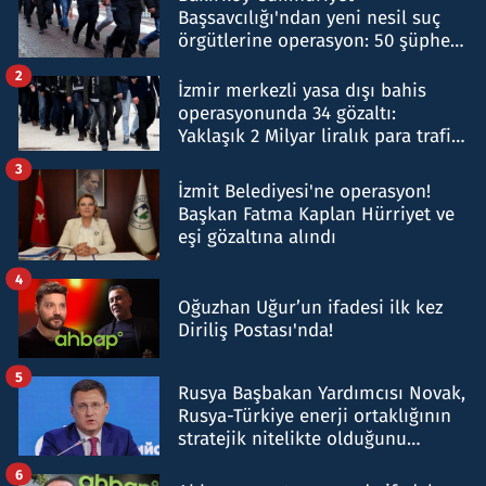
Başsavcılığı'ndan yeni nesil suç
örgütlerine operasyon: 50 şüpheli
hakkında gözaltı kararı
2
İzmir merkezli yasa dışı bahis
operasyonunda 34 gözaltı:
Yaklaşık 2 Milyar liralık para trafiği
tespit edildi
3
İzmit Belediyesi'ne operasyon!
Başkan Fatma Kaplan Hürriyet ve
eşi gözaltına alındı
4
Oğuzhan Uğur’un ifadesi ilk kez
Diriliş Postası'nda!
5
Rusya Başbakan Yardımcısı Novak,
Rusya-Türkiye enerji ortaklığının
stratejik nitelikte olduğunu
belirtti
6