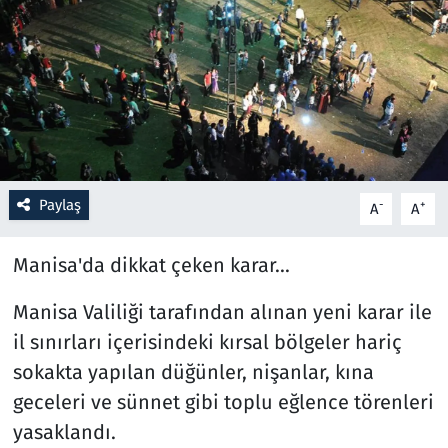
Resmi İlanlar
Rüya Tabirleri
Sağlık
Savunma Sanayi
Paylaş
-
+
A
A
Seçim 2023
Manisa'da dikkat çeken karar...
Spor
Manisa Valiliği tarafından alınan yeni karar ile
il sınırları içerisindeki kırsal bölgeler hariç
Teknoloji ve Bilim
sokakta yapılan düğünler, nişanlar, kına
geceleri ve sünnet gibi toplu eğlence törenleri
Televizyon
yasaklandı.