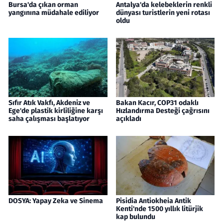
Bursa'da çıkan orman
Antalya'da kelebeklerin renkli
yangınına müdahale ediliyor
dünyası turistlerin yeni rotası
oldu
Sıfır Atık Vakfı, Akdeniz ve
Bakan Kacır, COP31 odaklı
Ege'de plastik kirliliğine karşı
Hızlandırma Desteği çağrısını
saha çalışması başlatıyor
açıkladı
DOSYA: Yapay Zeka ve Sinema
Pisidia Antiokheia Antik
Kenti'nde 1500 yıllık litürjik
kap bulundu