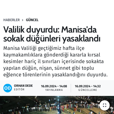
Gündem
HABERLER
GÜNCEL
Haber
Valilik duyurdu: Manisa'da
Kültür Sanat
sokak düğünleri yasaklandı
Manisa Valiliği geçtiğimiz hafta ilçe
Kurumsal Haberler
kaymakamlıklara gönderdiği kararla kırsal
kesimler hariç il sınırları içerisinde sokakta
Lezzet Durağı
yapılan düğün, nişan, sünnet gibi toplu
Memur ve Kamu
eğlence törenlerinin yasaklandığını duyurdu.
ORHAN DEDE
Otomobil
16.09.2024 - 14:08
16.09.2024 - 14:32
EDITÖR
YAYINLANMA
GÜNCELLEME
Oyun
Ramazan