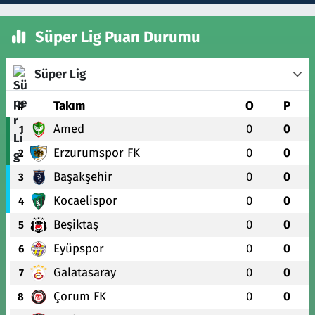
Süper Lig Puan Durumu
Süper Lig
#
Takım
O
P
Amed
0
0
1
Erzurumspor FK
0
0
2
Başakşehir
0
0
3
Kocaelispor
0
0
4
Beşiktaş
0
0
5
Eyüpspor
0
0
6
Galatasaray
0
0
7
Çorum FK
0
0
8