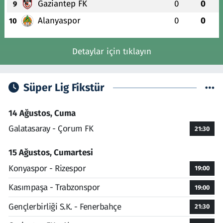
Gaziantep FK
0
0
9
Alanyaspor
0
0
10
Detaylar için tıklayın
Süper Lig Fikstür
14 Ağustos, Cuma
Galatasaray - Çorum FK
21:30
15 Ağustos, Cumartesi
Konyaspor - Rizespor
19:00
Kasımpaşa - Trabzonspor
19:00
Gençlerbirliği S.K. - Fenerbahçe
21:30