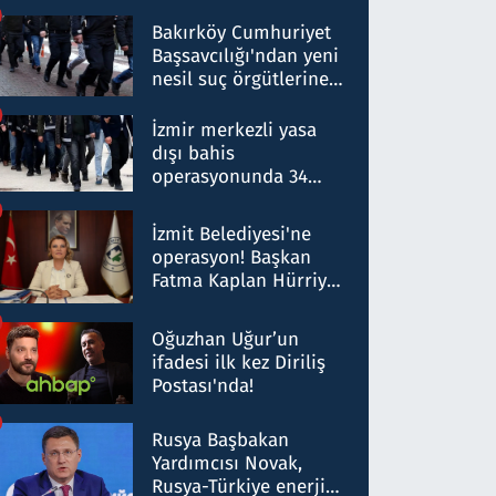
Bakırköy Cumhuriyet
Başsavcılığı'ndan yeni
nesil suç örgütlerine
operasyon: 50 şüpheli
hakkında gözaltı kararı
İzmir merkezli yasa
dışı bahis
operasyonunda 34
gözaltı: Yaklaşık 2
Milyar liralık para
İzmit Belediyesi'ne
trafiği tespit edildi
operasyon! Başkan
Fatma Kaplan Hürriyet
ve eşi gözaltına alındı
Oğuzhan Uğur’un
ifadesi ilk kez Diriliş
Postası'nda!
Rusya Başbakan
Yardımcısı Novak,
Rusya-Türkiye enerji