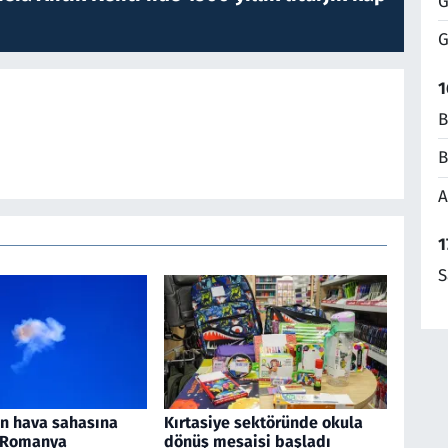
G
G
1
B
B
A
1
S
an hava sahasına
Kırtasiye sektöründe okula
, Romanya
dönüş mesaisi başladı