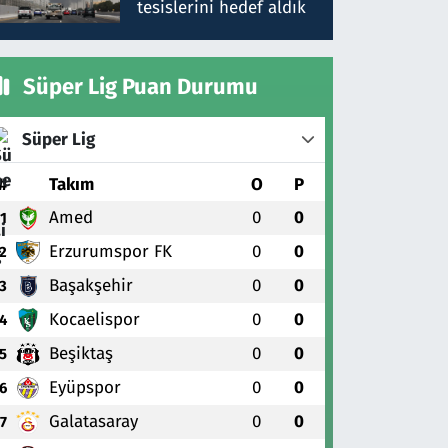
tesislerini hedef aldık
Süper Lig Puan Durumu
Süper Lig
#
Takım
O
P
Amed
0
0
1
Erzurumspor FK
0
0
2
Başakşehir
0
0
3
Kocaelispor
0
0
4
Beşiktaş
0
0
5
Eyüpspor
0
0
6
Galatasaray
0
0
7