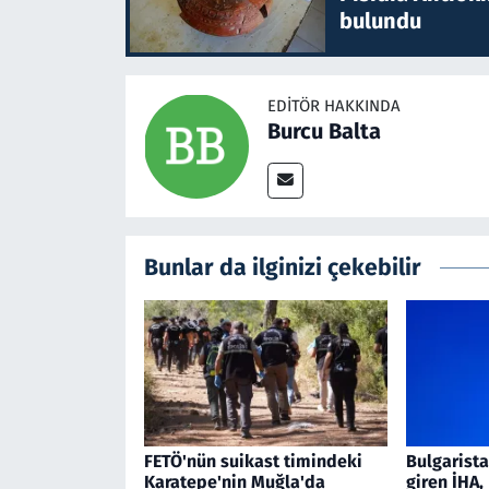
bulundu
EDITÖR HAKKINDA
Burcu Balta
Bunlar da ilginizi çekebilir
FETÖ'nün suikast timindeki
Bulgarist
Karatepe'nin Muğla'da
giren İHA