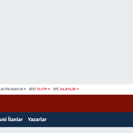
ALTIN
6660.55
BİST
13.779
BTC
64.815,30
mi İlanlar
Yazarlar