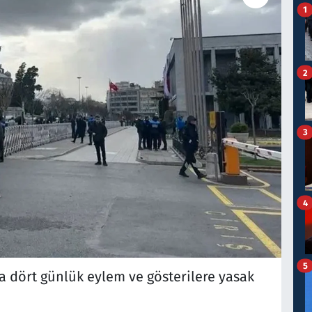
1
2
3
4
5
da dört günlük eylem ve gösterilere yasak