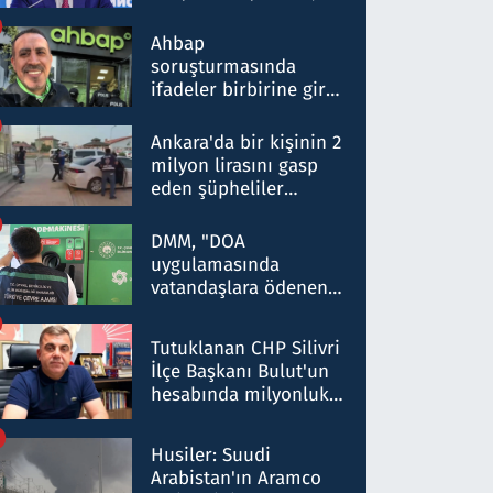
ortaklığının stratejik
nitelikte olduğunu
Ahbap
belirtti
soruşturmasında
ifadeler birbirine girdi:
Dokuz şüphelinin
ifadelerinden ortaya
Ankara'da bir kişinin 2
çıkan tablo şok etti
milyon lirasını gasp
eden şüpheliler
Kırıkkale'de yakalandı
DMM, "DOA
uygulamasında
vatandaşlara ödenen
iade tutarlarının
düşürüldüğü" iddiasını
Tutuklanan CHP Silivri
yalanladı
İlçe Başkanı Bulut'un
hesabında milyonluk
para trafiğine: Patron
talimat verdi, ben
Husiler: Suudi
gönderdim
Arabistan'ın Aramco