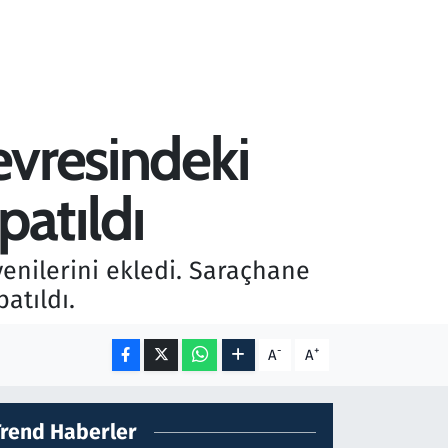
evresindeki
patıldı
 yenilerini ekledi. Saraçhane
atıldı.
-
+
A
A
Trend Haberler