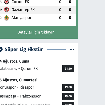
Çorum FK
0
0
8
Gaziantep FK
0
0
9
Alanyaspor
0
0
0
Detaylar için tıklayın
Süper Lig Fikstür
4 Ağustos, Cuma
alatasaray - Çorum FK
21:30
5 Ağustos, Cumartesi
onyaspor - Rizespor
19:00
asımpaşa - Trabzonspor
19:00