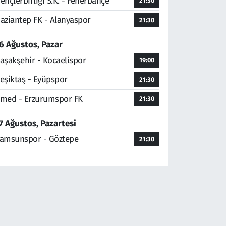
ençlerbirliği S.K. - Fenerbahçe
21:30
aziantep FK - Alanyaspor
21:30
6 Ağustos, Pazar
aşakşehir - Kocaelispor
19:00
eşiktaş - Eyüpspor
21:30
med - Erzurumspor FK
21:30
7 Ağustos, Pazartesi
amsunspor - Göztepe
21:30