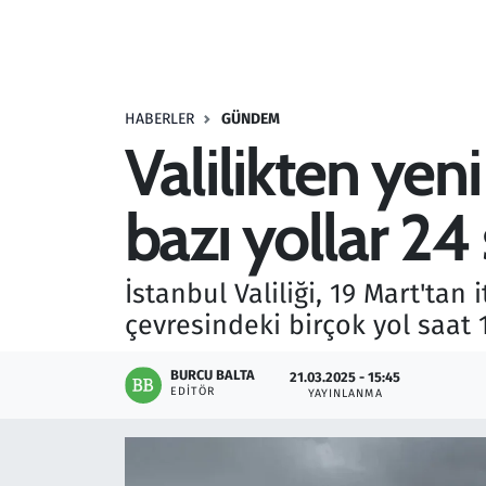
Resmi İlanlar
Rüya Tabirleri
HABERLER
GÜNDEM
Valilikten yen
Sağlık
bazı yollar 24 
Savunma Sanayi
Seçim 2023
İstanbul Valiliği, 19 Mart'tan
çevresindeki birçok yol saat 1
Spor
BURCU BALTA
21.03.2025 - 15:45
Teknoloji ve Bilim
EDITÖR
YAYINLANMA
Televizyon