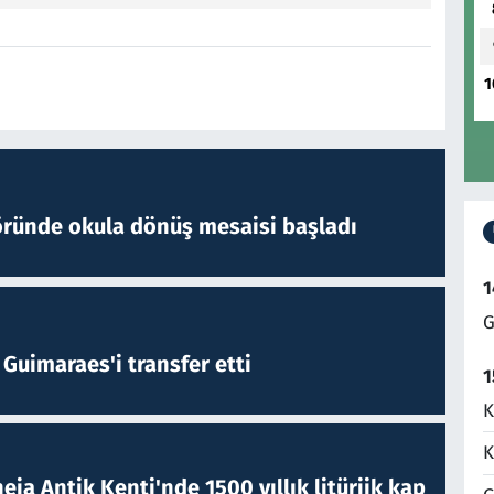
1
öründe okula dönüş mesaisi başladı
1
G
Guimaraes'i transfer etti
1
K
K
eia Antik Kenti'nde 1500 yıllık litürjik kap