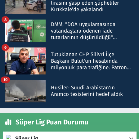
lirasını gasp eden şüpheliler
Kırıkkale'de yakalandı
8
DMM, "DOA uygulamasında
vatandaşlara ödenen iade
tutarlarının düşürüldüğü"
iddiasını yalanladı
9
Tutuklanan CHP Silivri İlçe
Başkanı Bulut'un hesabında
milyonluk para trafiğine: Patron
talimat verdi, ben gönderdim
10
Husiler: Suudi Arabistan'ın
Aramco tesislerini hedef aldık
Süper Lig Puan Durumu
Süper Lig