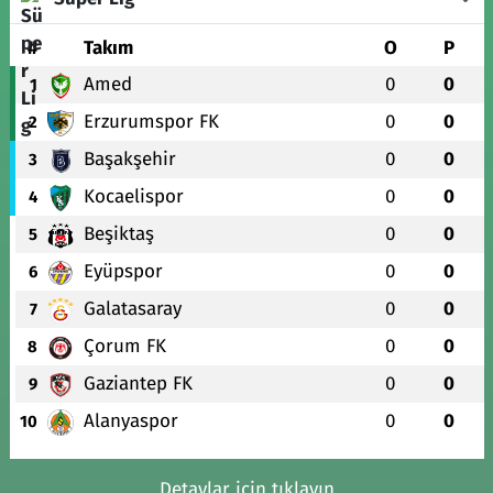
#
Takım
O
P
Amed
0
0
1
Erzurumspor FK
0
0
2
Başakşehir
0
0
3
Kocaelispor
0
0
4
Beşiktaş
0
0
5
Eyüpspor
0
0
6
Galatasaray
0
0
7
Çorum FK
0
0
8
Gaziantep FK
0
0
9
Alanyaspor
0
0
10
Detaylar için tıklayın