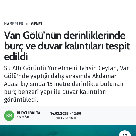
Gündem
HABERLER
GENEL
Haber
Van Gölü'nün derinliklerinde
Kültür Sanat
burç ve duvar kalıntıları tespit
edildi
Kurumsal Haberler
Su Altı Görüntü Yönetmeni Tahsin Ceylan, Van
Lezzet Durağı
Gölü'nde yaptığı dalış sırasında Akdamar
Adası kıyısında 15 metre derinlikte bulunan
Memur ve Kamu
burç benzeri yapı ile duvar kalıntıları
görüntüledi.
Otomobil
BURCU BALTA
14.03.2025 - 12:50
EDITÖR
Oyun
YAYINLANMA
Ramazan