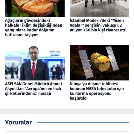
Ağaçların gövdesindeki
İstanbul Modern'deki "Yüzen
halkalar iklim değişikliğinden
Adalar" sergisini yaklaşık 2
yangınlara kadar doğanın
milyon 750 bin kişi ziyaret etti
hafızasını taşıyor
ASELSAN Genel Müdürü Ahmet
Dünya'ya düşme tehlikesi
Akyol'dan "Avrupa'nın en hızlı
bulunan NASA teleskobu için
şirketlerindeniz" mesajı
kurtarma operasyonu
başlatıldı
Yorumlar