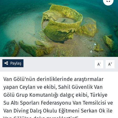
Resmi İlanlar
Rüya Tabirleri
Sağlık
Savunma Sanayi
Paylaş
-
+
A
A
Seçim 2023
Van Gölü'nün derinliklerinde araştırmalar
Spor
yapan Ceylan ve ekibi, Sahil Güvenlik Van
Teknoloji ve Bilim
Gölü Grup Komutanlığı dalgıç ekibi, Türkiye
Su Altı Sporları Federasyonu Van Temsilcisi ve
Televizyon
Van Diving Dalış Okulu Eğitmeni Serkan Ok ile