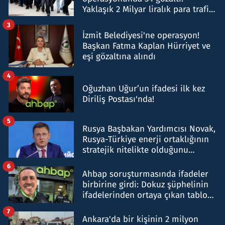
Yaklaşık 2 Milyar liralık para trafiği
tespit edildi
3
İzmit Belediyesi'ne operasyon!
Başkan Fatma Kaplan Hürriyet ve
eşi gözaltına alındı
4
Oğuzhan Uğur’un ifadesi ilk kez
Diriliş Postası'nda!
5
Rusya Başbakan Yardımcısı Novak,
Rusya-Türkiye enerji ortaklığının
stratejik nitelikte olduğunu
belirtti
6
Ahbap soruşturmasında ifadeler
birbirine girdi: Dokuz şüphelinin
ifadelerinden ortaya çıkan tablo
şok etti
7
Ankara'da bir kişinin 2 milyon