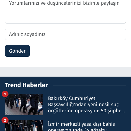
Gönder
Trend Haberler
1
Bakırköy Cumhuriyet
Başsavcılığı'ndan yeni nesil suç
örgütlerine operasyon: 50 şüpheli
hakkında gözaltı kararı
2
İzmir merkezli yasa dışı bahis
operasyonunda 34 gözaltı: