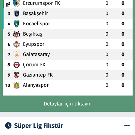
Erzurumspor FK
0
0
2
Başakşehir
0
0
3
Kocaelispor
0
0
4
Beşiktaş
0
0
5
Eyüpspor
0
0
6
Galatasaray
0
0
7
Çorum FK
0
0
8
Gaziantep FK
0
0
9
Alanyaspor
0
0
10
Detaylar için tıklayın
Süper Lig Fikstür