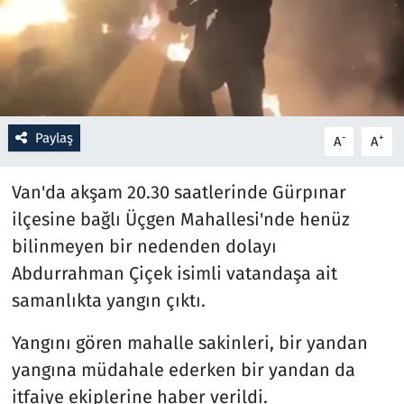
Resmi İlanlar
Rüya Tabirleri
Sağlık
Paylaş
-
+
A
A
Savunma Sanayi
Van'da akşam 20.30 saatlerinde Gürpınar
ilçesine bağlı Üçgen Mahallesi'nde henüz
Seçim 2023
bilinmeyen bir nedenden dolayı
Abdurrahman Çiçek isimli vatandaşa ait
Spor
samanlıkta yangın çıktı.
Teknoloji ve Bilim
Yangını gören mahalle sakinleri, bir yandan
Televizyon
yangına müdahale ederken bir yandan da
itfaiye ekiplerine haber verildi.