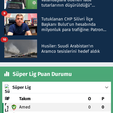
tutarlarının düşürüldüğü"
iddiasını yalanladı
9
Tutuklanan CHP Silivri İlçe
Başkanı Bulut'un hesabında
milyonluk para trafiğine: Patron
talimat verdi, ben gönderdim
10
Husiler: Suudi Arabistan'ın
Aramco tesislerini hedef aldık
Süper Lig Puan Durumu
Süper Lig
#
Takım
O
P
Amed
0
0
1