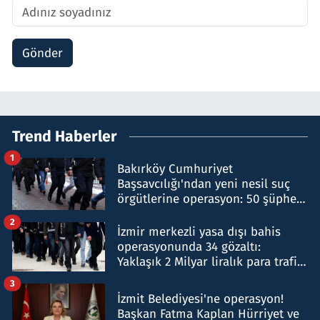
Gönder
Trend Haberler
1
Bakırköy Cumhuriyet
Başsavcılığı'ndan yeni nesil suç
örgütlerine operasyon: 50 şüpheli
hakkında gözaltı kararı
2
İzmir merkezli yasa dışı bahis
operasyonunda 34 gözaltı:
Yaklaşık 2 Milyar liralık para trafiği
tespit edildi
3
İzmit Belediyesi'ne operasyon!
Başkan Fatma Kaplan Hürriyet ve