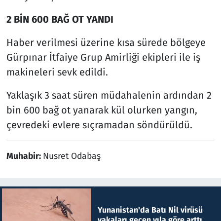
2 BİN 600 BAĞ OT YANDI
Haber verilmesi üzerine kısa sürede bölgeye
Gürpınar İtfaiye Grup Amirliği ekipleri ile iş
makineleri sevk edildi.
Yaklaşık 3 saat süren müdahalenin ardından 2
bin 600 bağ ot yanarak kül olurken yangın,
çevredeki evlere sıçramadan söndürüldü.
Muhabir:
Nusret Odabaş
Yunanistan'da Batı Nil virüsü
vakaları geçen yıla göre arttı