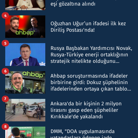
eşi gözaltına alındı
4
Oğuzhan Uğur’un ifadesi ilk kez
Diriliş Postası'nda!
5
Rusya Başbakan Yardımcısı Novak,
Rusya-Türkiye enerji ortaklığının
stratejik nitelikte olduğunu
belirtti
6
Ahbap soruşturmasında ifadeler
birbirine girdi: Dokuz şüphelinin
ifadelerinden ortaya çıkan tablo
şok etti
7
Ankara'da bir kişinin 2 milyon
lirasını gasp eden şüpheliler
Kırıkkale'de yakalandı
8
DMM, "DOA uygulamasında
vatandaşlara ödenen iade