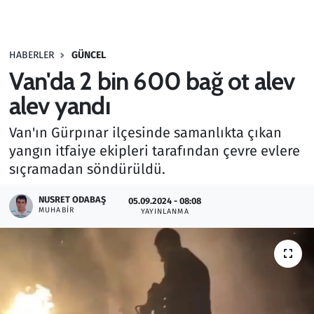
Gündem
HABERLER
GÜNCEL
Haber
Van'da 2 bin 600 bağ ot alev
Kültür Sanat
alev yandı
Van'ın Gürpınar ilçesinde samanlıkta çıkan
Kurumsal Haberler
yangın itfaiye ekipleri tarafından çevre evlere
sıçramadan söndürüldü.
Lezzet Durağı
NUSRET ODABAŞ
05.09.2024 - 08:08
Memur ve Kamu
MUHABIR
YAYINLANMA
Otomobil
Oyun
Ramazan