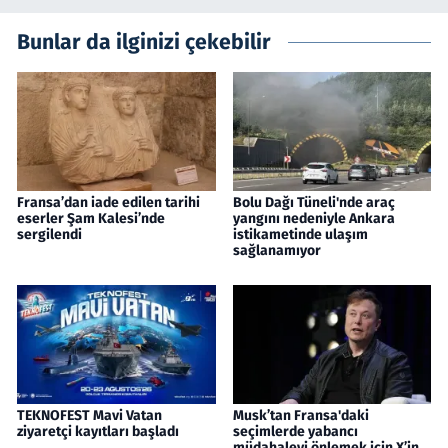
Bunlar da ilginizi çekebilir
Fransa’dan iade edilen tarihi
Bolu Dağı Tüneli'nde araç
eserler Şam Kalesi’nde
yangını nedeniyle Ankara
sergilendi
istikametinde ulaşım
sağlanamıyor
TEKNOFEST Mavi Vatan
Musk’tan Fransa'daki
ziyaretçi kayıtları başladı
seçimlerde yabancı
müdahaleyi önlemek için X’in