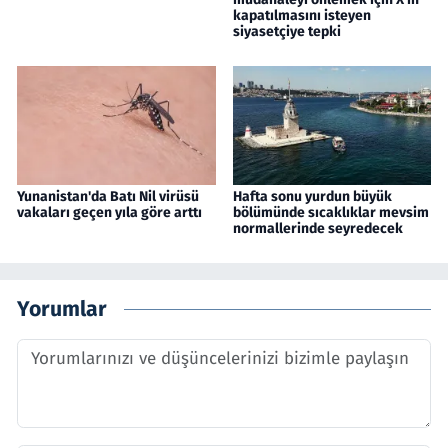
kapatılmasını isteyen
siyasetçiye tepki
Yunanistan'da Batı Nil virüsü
Hafta sonu yurdun büyük
vakaları geçen yıla göre arttı
bölümünde sıcaklıklar mevsim
normallerinde seyredecek
Yorumlar