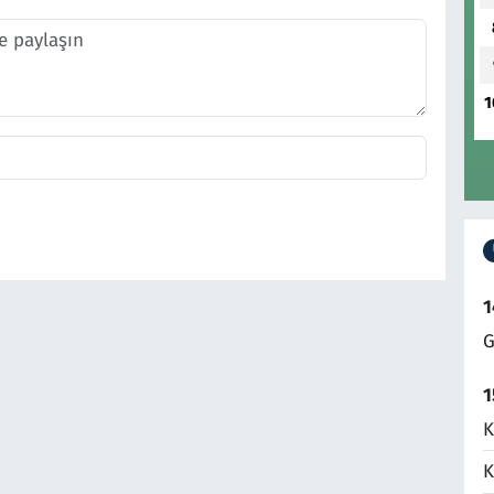
1
1
G
1
K
K