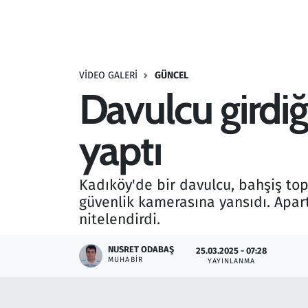
Resmi İlanlar
Rüya Tabirleri
VIDEO GALERI
GÜNCEL
Davulcu girdiğ
Sağlık
yaptı
Savunma Sanayi
Seçim 2023
Kadıköy'de bir davulcu, bahşiş top
güvenlik kamerasına yansıdı. Apar
Spor
nitelendirdi.
Teknoloji ve Bilim
NUSRET ODABAŞ
25.03.2025 - 07:28
MUHABIR
YAYINLANMA
Televizyon