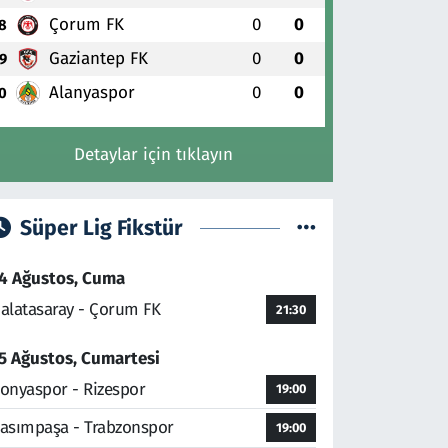
Çorum FK
0
0
8
Gaziantep FK
0
0
9
Alanyaspor
0
0
0
Detaylar için tıklayın
Süper Lig Fikstür
4 Ağustos, Cuma
alatasaray - Çorum FK
21:30
5 Ağustos, Cumartesi
onyaspor - Rizespor
19:00
asımpaşa - Trabzonspor
19:00