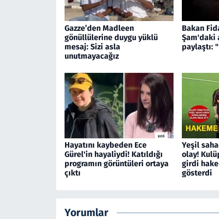
Gazze’den Madleen
Bakan Fid
gönüllülerine duygu yüklü
Şam'daki 
mesaj: Sizi asla
paylaştı: 
unutmayacağız
Hayatını kaybeden Ece
Yeşil sah
Gürel'in hayaliydi! Katıldığı
olay! Kulü
programın görüntüleri ortaya
girdi hake
çıktı
gösterdi
Yorumlar