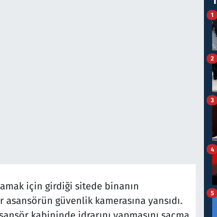
1
2
3
4
amak için girdiği sitede binanın
5
ar asansörün güvenlik kamerasına yansıdı.
sansör kabininde idrarını yapmasını saçma