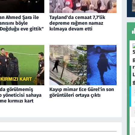
an Ahmed Şara ile
Tayland'da cemaat 7,7'lik
anısını böyle
depreme rağmen namaz
"Doğduğu eve gittik"
kılmaya devam etti
ada görülmemiş
Kayıp mimar Ece Gürel'in son
p yöneticisi sahaya
görüntüleri ortaya çıktı
me kırmızı kart