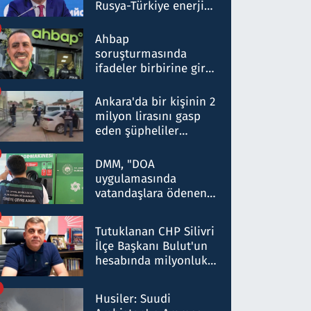
Rusya-Türkiye enerji
ortaklığının stratejik
nitelikte olduğunu
Ahbap
belirtti
soruşturmasında
ifadeler birbirine girdi:
Dokuz şüphelinin
ifadelerinden ortaya
Ankara'da bir kişinin 2
çıkan tablo şok etti
milyon lirasını gasp
eden şüpheliler
Kırıkkale'de yakalandı
DMM, "DOA
uygulamasında
vatandaşlara ödenen
iade tutarlarının
düşürüldüğü" iddiasını
Tutuklanan CHP Silivri
yalanladı
İlçe Başkanı Bulut'un
hesabında milyonluk
para trafiğine: Patron
talimat verdi, ben
Husiler: Suudi
gönderdim