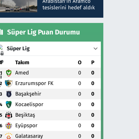
Arabistan'ın Aramco
tesislerini hedef aldık
Süper Lig Puan Durumu
Süper Lig
#
Takım
O
P
Amed
0
0
1
Erzurumspor FK
0
0
2
Başakşehir
0
0
3
Kocaelispor
0
0
4
Beşiktaş
0
0
5
Eyüpspor
0
0
6
Galatasaray
0
0
7