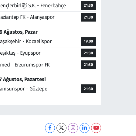
ençlerbirliği S.K. - Fenerbahçe
21:30
aziantep FK - Alanyaspor
21:30
6 Ağustos, Pazar
aşakşehir - Kocaelispor
19:00
eşiktaş - Eyüpspor
21:30
med - Erzurumspor FK
21:30
7 Ağustos, Pazartesi
amsunspor - Göztepe
21:30