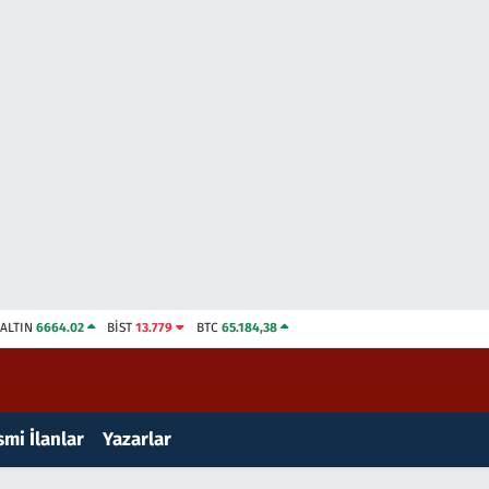
ALTIN
6664.02
BİST
13.779
BTC
65.184,38
mi İlanlar
Yazarlar