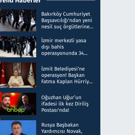
Trend Haberler
Bakırköy Cumhuriyet
Başsavcılığı'ndan yeni
nesil suç örgütlerine
operasyon: 50 şüpheli
hakkında gözaltı kararı
İzmir merkezli yasa
dışı bahis
operasyonunda 34
gözaltı: Yaklaşık 2
Milyar liralık para
İzmit Belediyesi'ne
trafiği tespit edildi
operasyon! Başkan
Fatma Kaplan Hürriyet
ve eşi gözaltına alındı
Oğuzhan Uğur’un
ifadesi ilk kez Diriliş
Postası'nda!
Rusya Başbakan
Yardımcısı Novak,