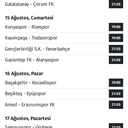
Galatasaray - Çorum FK
21:30
15 Ağustos, Cumartesi
Konyaspor - Rizespor
19:00
Kasımpaşa - Trabzonspor
19:00
Gençlerbirliği S.K. - Fenerbahçe
21:30
Gaziantep FK - Alanyaspor
21:30
16 Ağustos, Pazar
Başakşehir - Kocaelispor
19:00
Beşiktaş - Eyüpspor
21:30
Amed - Erzurumspor FK
21:30
17 Ağustos, Pazartesi
Samsunspor - Göztepe
21:30