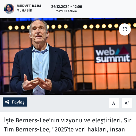
MÜRVET KARA
26.12.2024 - 12:06
MUHABIR
YAYINLANMA
Resmi İlanlar
Rüya Tabirleri
Sağlık
Savunma Sanayi
Seçim 2023
Spor
Paylaş
-
+
A
A
Teknoloji ve Bilim
İşte Berners-Lee'nin vizyonu ve eleştirileri. Sir
Televizyon
Tim Berners-Lee, "2025’te veri hakları, insan