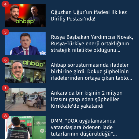
4
Oğuzhan Uğur’un ifadesi ilk kez
Diriliş Postası'nda!
5
Rusya Başbakan Yardımcısı Novak,
Rusya-Türkiye enerji ortaklığının
stratejik nitelikte olduğunu
belirtti
6
Ahbap soruşturmasında ifadeler
birbirine girdi: Dokuz şüphelinin
ifadelerinden ortaya çıkan tablo
şok etti
7
Ankara'da bir kişinin 2 milyon
lirasını gasp eden şüpheliler
Kırıkkale'de yakalandı
8
DMM, "DOA uygulamasında
vatandaşlara ödenen iade
tutarlarının düşürüldüğü"