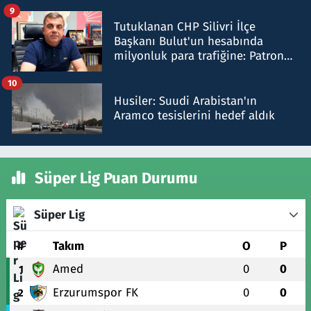
iddiasını yalanladı
9
Tutuklanan CHP Silivri İlçe
Başkanı Bulut'un hesabında
milyonluk para trafiğine: Patron
talimat verdi, ben gönderdim
10
Husiler: Suudi Arabistan'ın
Aramco tesislerini hedef aldık
Süper Lig Puan Durumu
Süper Lig
#
Takım
O
P
Amed
0
0
1
Erzurumspor FK
0
0
2