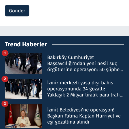
Gönder
Trend Haberler
1
Bakırköy Cumhuriyet
Başsavcılığı'ndan yeni nesil suç
örgütlerine operasyon: 50 şüpheli
hakkında gözaltı kararı
2
İzmir merkezli yasa dışı bahis
operasyonunda 34 gözaltı:
Yaklaşık 2 Milyar liralık para trafiği
tespit edildi
3
İzmit Belediyesi'ne operasyon!
Başkan Fatma Kaplan Hürriyet ve
eşi gözaltına alındı