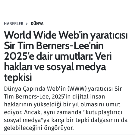
Gündem
HABERLER
DÜNYA
Haber
World Wide Web'in yaratıcısı
Kültür Sanat
Sir Tim Berners-Lee'nin
2025'e dair umutları: Veri
Kurumsal Haberler
hakları ve sosyal medya
Lezzet Durağı
tepkisi
Memur ve Kamu
Dünya Çapında Web’in (WWW) yaratıcısı Sir
Tim Berners-Lee, 2025’in dijital insan
Otomobil
haklarının yükseldiği bir yıl olmasını umut
ediyor. Ancak, aynı zamanda "kutuplaştırıcı
Oyun
sosyal medya"ya karşı bir tepki dalgasının da
gelebileceğini öngörüyor.
Ramazan