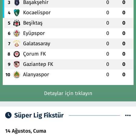
Başakşehir
0
0
3
Kocaelispor
0
0
4
Beşiktaş
0
0
5
Eyüpspor
0
0
6
Galatasaray
0
0
7
Çorum FK
0
0
8
Gaziantep FK
0
0
9
Alanyaspor
0
0
10
Detaylar için tıklayın
Süper Lig Fikstür
14 Ağustos, Cuma