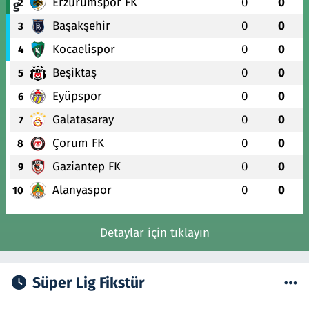
Erzurumspor FK
0
0
2
Başakşehir
0
0
3
Kocaelispor
0
0
4
Beşiktaş
0
0
5
Eyüpspor
0
0
6
Galatasaray
0
0
7
Çorum FK
0
0
8
Gaziantep FK
0
0
9
Alanyaspor
0
0
10
Detaylar için tıklayın
Süper Lig Fikstür