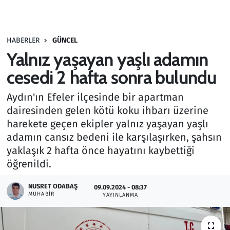
Gündem
HABERLER
GÜNCEL
Haber
Yalnız yaşayan yaşlı adamın
Kültür Sanat
cesedi 2 hafta sonra bulundu
Aydın'ın Efeler ilçesinde bir apartman
Kurumsal Haberler
dairesinden gelen kötü koku ihbarı üzerine
harekete geçen ekipler yalnız yaşayan yaşlı
Lezzet Durağı
adamın cansız bedeni ile karşılaşırken, şahsın
Memur ve Kamu
yaklaşık 2 hafta önce hayatını kaybettiği
öğrenildi.
Otomobil
NUSRET ODABAŞ
09.09.2024 - 08:37
MUHABIR
YAYINLANMA
Oyun
Ramazan