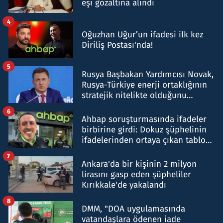
eşi gözaltına alındı
4
Oğuzhan Uğur’un ifadesi ilk kez
Diriliş Postası'nda!
5
Rusya Başbakan Yardımcısı Novak,
Rusya-Türkiye enerji ortaklığının
stratejik nitelikte olduğunu
belirtti
6
Ahbap soruşturmasında ifadeler
birbirine girdi: Dokuz şüphelinin
ifadelerinden ortaya çıkan tablo
şok etti
7
Ankara'da bir kişinin 2 milyon
lirasını gasp eden şüpheliler
Kırıkkale'de yakalandı
8
DMM, "DOA uygulamasında
vatandaşlara ödenen iade