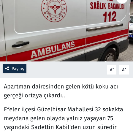
Resmi İlanlar
Rüya Tabirleri
Sağlık
Savunma Sanayi
Paylaş
-
+
A
A
Seçim 2023
Apartman dairesinden gelen kötü koku acı
Spor
gerçeği ortaya çıkardı..
Teknoloji ve Bilim
Efeler ilçesi Güzelhisar Mahallesi 32 sokakta
meydana gelen olayda yalnız yaşayan 75
Televizyon
yaşındaki Sadettin Kabil'den uzun süredir