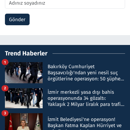
Gönder
Trend Haberler
1
Bakırköy Cumhuriyet
Başsavcılığı'ndan yeni nesil suç
örgütlerine operasyon: 50 şüpheli
hakkında gözaltı kararı
2
İzmir merkezli yasa dışı bahis
operasyonunda 34 gözaltı:
Yaklaşık 2 Milyar liralık para trafiği
tespit edildi
3
İzmit Belediyesi'ne operasyon!
Başkan Fatma Kaplan Hürriyet ve