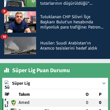
tutarlarının düşürüldüğü"
iddiasını yalanladı
9
Tutuklanan CHP Silivri İlçe
Başkanı Bulut'un hesabında
milyonluk para trafiğine: Patron
talimat verdi, ben gönderdim
10
Husiler: Suudi Arabistan'ın
Aramco tesislerini hedef aldık
Süper Lig Puan Durumu
Süper Lig
#
Takım
O
P
Amed
0
0
1