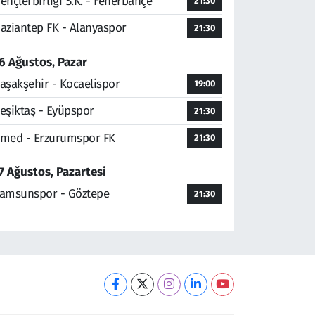
ençlerbirliği S.K. - Fenerbahçe
21:30
aziantep FK - Alanyaspor
21:30
6 Ağustos, Pazar
aşakşehir - Kocaelispor
19:00
eşiktaş - Eyüpspor
21:30
med - Erzurumspor FK
21:30
7 Ağustos, Pazartesi
amsunspor - Göztepe
21:30