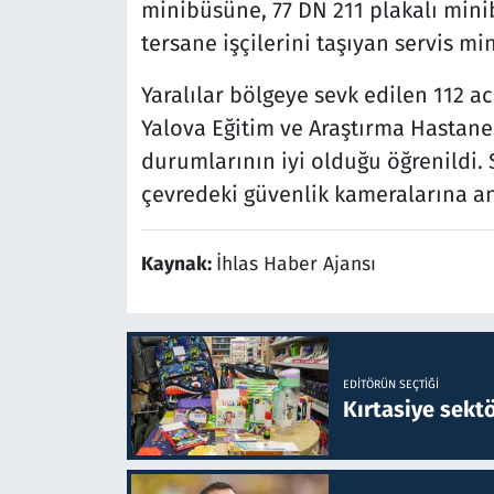
minibüsüne, 77 DN 211 plakalı minib
tersane işçilerini taşıyan servis mi
Yaralılar bölgeye sevk edilen 112 a
Yalova Eğitim ve Araştırma Hastanesi
durumlarının iyi olduğu öğrenildi.
çevredeki güvenlik kameralarına a
Kaynak:
İhlas Haber Ajansı
EDITÖRÜN SEÇTIĞI
Kırtasiye sekt