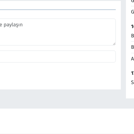
G
G
1
B
B
A
1
S