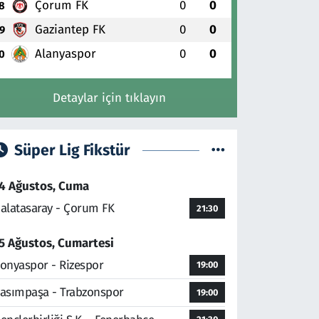
Çorum FK
0
0
8
Gaziantep FK
0
0
9
Alanyaspor
0
0
0
Detaylar için tıklayın
Süper Lig Fikstür
4 Ağustos, Cuma
alatasaray - Çorum FK
21:30
5 Ağustos, Cumartesi
onyaspor - Rizespor
19:00
asımpaşa - Trabzonspor
19:00