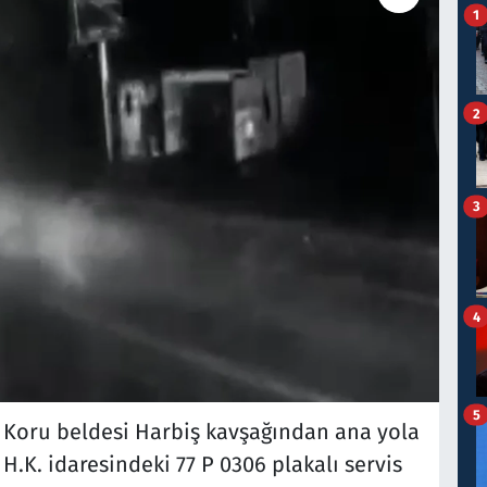
1
2
3
4
5
lı Koru beldesi Harbiş kavşağından ana yola
 H.K. idaresindeki 77 P 0306 plakalı servis