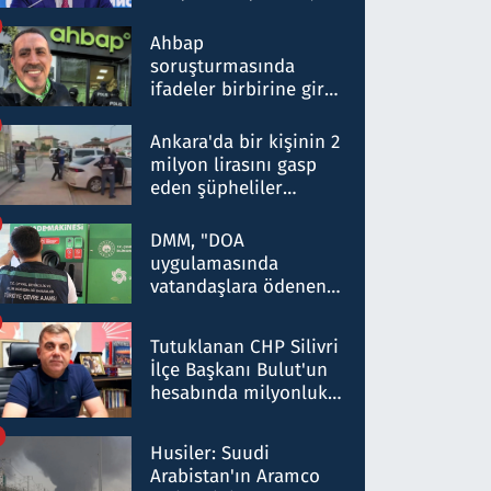
ortaklığının stratejik
nitelikte olduğunu
Ahbap
belirtti
soruşturmasında
ifadeler birbirine girdi:
Dokuz şüphelinin
ifadelerinden ortaya
Ankara'da bir kişinin 2
çıkan tablo şok etti
milyon lirasını gasp
eden şüpheliler
Kırıkkale'de yakalandı
DMM, "DOA
uygulamasında
vatandaşlara ödenen
iade tutarlarının
düşürüldüğü" iddiasını
Tutuklanan CHP Silivri
yalanladı
İlçe Başkanı Bulut'un
hesabında milyonluk
para trafiğine: Patron
talimat verdi, ben
Husiler: Suudi
gönderdim
Arabistan'ın Aramco