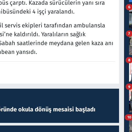
üs çarptı. Kazada sürücülerin yanı sıra
6
nibüsündeki 4 işçi yaralandı.
cil servis ekipleri tarafından ambulansla
’ne kaldırıldı. Yaralıların sağlık
7
 Sabah saatlerinde meydana gelen kaza anı
nbean yansıdı.
8
9
öründe okula dönüş mesaisi başladı
10