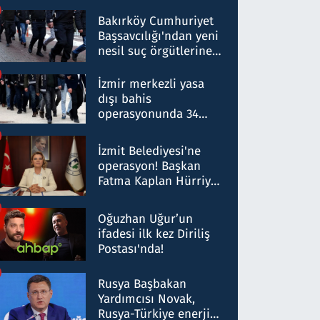
Bakırköy Cumhuriyet
Başsavcılığı'ndan yeni
nesil suç örgütlerine
operasyon: 50 şüpheli
hakkında gözaltı kararı
İzmir merkezli yasa
dışı bahis
operasyonunda 34
gözaltı: Yaklaşık 2
Milyar liralık para
İzmit Belediyesi'ne
trafiği tespit edildi
operasyon! Başkan
Fatma Kaplan Hürriyet
ve eşi gözaltına alındı
Oğuzhan Uğur’un
ifadesi ilk kez Diriliş
Postası'nda!
Rusya Başbakan
Yardımcısı Novak,
Rusya-Türkiye enerji