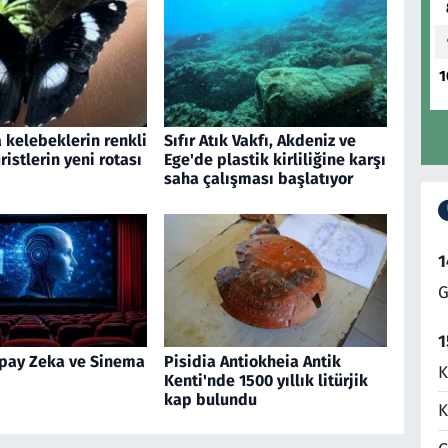
1
 kelebeklerin renkli
Sıfır Atık Vakfı, Akdeniz ve
ristlerin yeni rotası
Ege'de plastik kirliliğine karşı
saha çalışması başlatıyor
1
G
1
pay Zeka ve Sinema
Pisidia Antiokheia Antik
K
Kenti'nde 1500 yıllık litürjik
kap bulundu
K