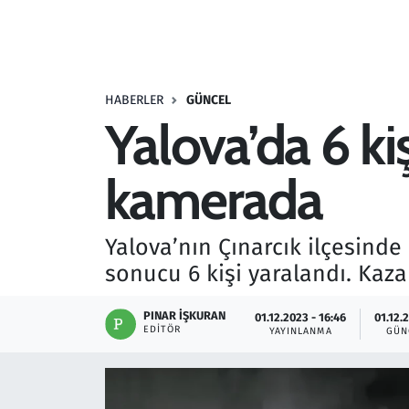
Resmi İlanlar
Rüya Tabirleri
HABERLER
GÜNCEL
Yalova’da 6 kiş
Sağlık
kamerada
Savunma Sanayi
Seçim 2023
Yalova’nın Çınarcık ilçesind
sonucu 6 kişi yaralandı. Kaza
Spor
PINAR İŞKURAN
01.12.2023 - 16:46
01.12.
Teknoloji ve Bilim
EDITÖR
YAYINLANMA
GÜN
Televizyon