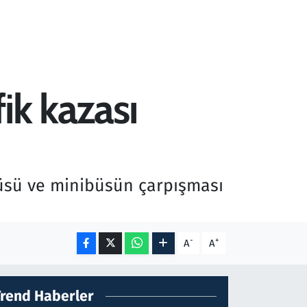
fik kazası
büsü ve minibüsün çarpışması
-
+
A
A
Trend Haberler