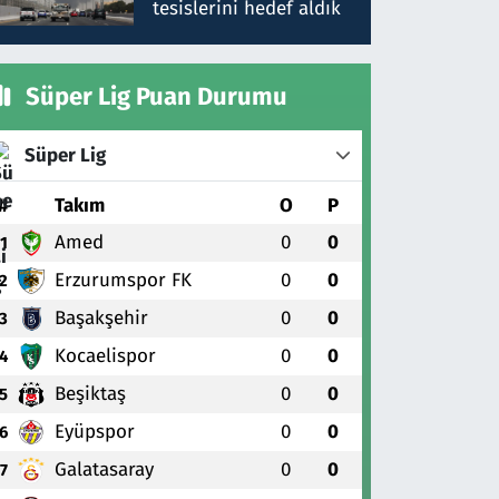
tesislerini hedef aldık
Süper Lig Puan Durumu
Süper Lig
#
Takım
O
P
Amed
0
0
1
Erzurumspor FK
0
0
2
Başakşehir
0
0
3
Kocaelispor
0
0
4
Beşiktaş
0
0
5
Eyüpspor
0
0
6
Galatasaray
0
0
7