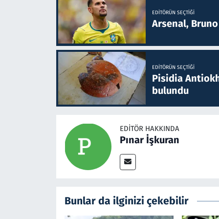
EDITÖRÜN SEÇTIĞI
Arsenal, Bruno 
EDITÖRÜN SEÇTIĞI
Pisidia Antiokh
bulundu
EDITÖR HAKKINDA
Pınar İşkuran
Bunlar da ilginizi çekebilir