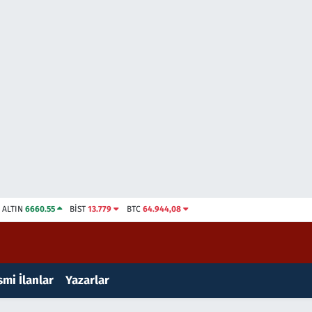
ALTIN
6660.55
BİST
13.779
BTC
64.944,08
mi İlanlar
Yazarlar