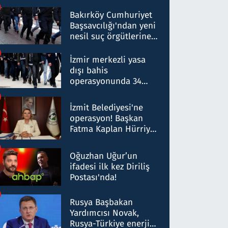
Bakırköy Cumhuriyet
Başsavcılığı'ndan yeni
nesil suç örgütlerine
operasyon: 50 şüpheli
hakkında gözaltı kararı
İzmir merkezli yasa
dışı bahis
operasyonunda 34
gözaltı: Yaklaşık 2
Milyar liralık para
İzmit Belediyesi'ne
trafiği tespit edildi
operasyon! Başkan
Fatma Kaplan Hürriyet
ve eşi gözaltına alındı
Oğuzhan Uğur’un
ifadesi ilk kez Diriliş
Postası'nda!
Rusya Başbakan
Yardımcısı Novak,
Rusya-Türkiye enerji