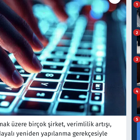
1
2
3
4
5
ak üzere birçok şirket, verimlilik artışı,
ayalı yeniden yapılanma gerekçesiyle