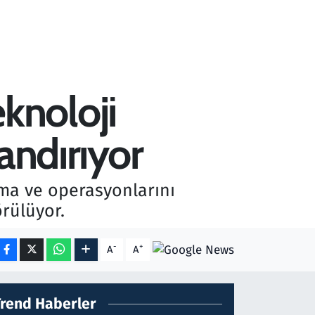
knoloji
landırıyor
ırma ve operasyonlarını
örülüyor.
-
+
A
A
Trend Haberler