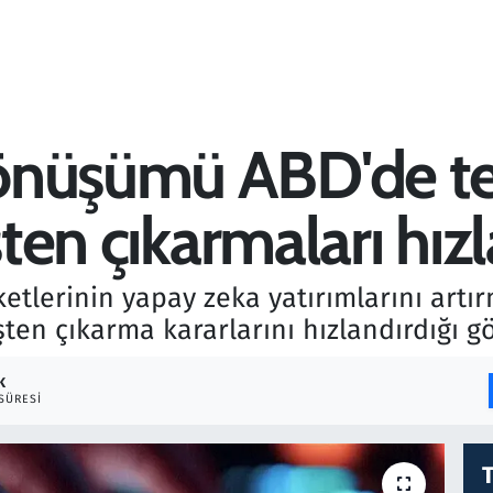
önüşümü ABD'de te
şten çıkarmaları hız
rketlerinin yapay zeka yatırımlarını art
şten çıkarma kararlarını hızlandırdığı g
K
SÜRESI