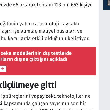
yüzde 66 artarak toplam 123 bin 653 kişiye
eğilimin yalnızca teknoloji kaynaklı
aşırı işe alımlar, maliyet baskıları ve
u kararlarda etkili olduğunu belirtiyor.
zeka modellerinin dış testlerde
rların dışına çıktığını açıkladı
 küçülmeye gitti
 iş süreçlerini yapay zeka teknolojilerine
si kapsamında çalışan sayısının son bir