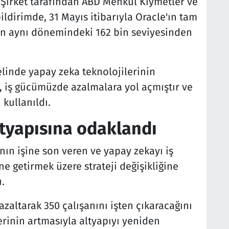
ı. Şirket tarafından ABD Menkul Kıymetler ve
ldirimde, 31 Mayıs itibarıyla Oracle'ın tam
lın aynı dönemindeki 162 bin seviyesinden
linde yapay zeka teknolojilerinin
 iş gücümüzde azalmalara yol açmıştır ve
 kullanıldı.
ltyapısına odaklandı
ının işine son veren ve yapay zekayı iş
e getirmek üzere strateji değişikliğine
.
azaltarak 350 çalışanını işten çıkaracağını
lerinin artmasıyla altyapıyı yeniden