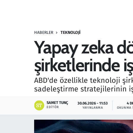
Resmi İlanlar
Rüya Tabirleri
HABERLER
TEKNOLOJI
Yapay zeka d
Sağlık
şirketlerinde i
Savunma Sanayi
Seçim 2023
ABD'de özellikle teknoloji şi
sadeleştirme stratejilerinin i
Spor
SAMET TUNÇ
30.06.2026 - 11:53
4 D
Teknoloji ve Bilim
EDITÖR
YAYINLANMA
OKUNMA 
Televizyon