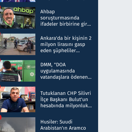
ortaklığının stratejik
nitelikte olduğunu
Ahbap
belirtti
soruşturmasında
ifadeler birbirine girdi:
Dokuz şüphelinin
ifadelerinden ortaya
Ankara'da bir kişinin 2
çıkan tablo şok etti
milyon lirasını gasp
eden şüpheliler
Kırıkkale'de yakalandı
DMM, "DOA
uygulamasında
vatandaşlara ödenen
iade tutarlarının
düşürüldüğü" iddiasını
Tutuklanan CHP Silivri
yalanladı
İlçe Başkanı Bulut'un
hesabında milyonluk
para trafiğine: Patron
talimat verdi, ben
Husiler: Suudi
gönderdim
Arabistan'ın Aramco