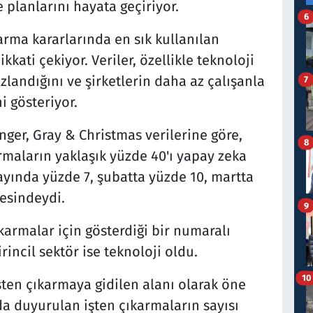
planlarını hayata geçiriyor.
6
karma kararlarında en sık kullanılan
kati çekiyor. Veriler, özellikle teknoloji
landığını ve şirketlerin daha az çalışanla
7
i gösteriyor.
nger, Gray & Christmas verilerine göre,
8
rmaların yaklaşık yüzde 40'ı yapay zeka
ayında yüzde 7, şubatta yüzde 10, martta
esindeydi.
9
ıkarmalar için gösterdiği bir numaralı
incil sektör ise teknoloji oldu.
10
işten çıkarmaya gidilen alanı olarak öne
nda duyurulan işten çıkarmaların sayısı