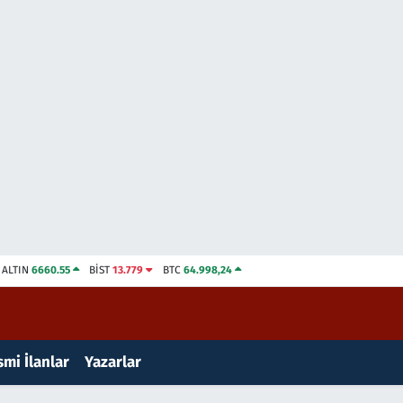
ALTIN
6660.55
BİST
13.779
BTC
64.998,24
mi İlanlar
Yazarlar