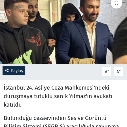
Resmi İlanlar
Rüya Tabirleri
Sağlık
Savunma Sanayi
Paylaş
Seçim 2023
-
+
A
A
Spor
İstanbul 24. Asliye Ceza Mahkemesi'ndeki
duruşmaya tutuklu sanık Yılmaz'ın avukatı
Teknoloji ve Bilim
katıldı.
Televizyon
Bulunduğu cezaevinden Ses ve Görüntü
Bilişim Sistemi (SEGBİS) aracılığıyla savunma