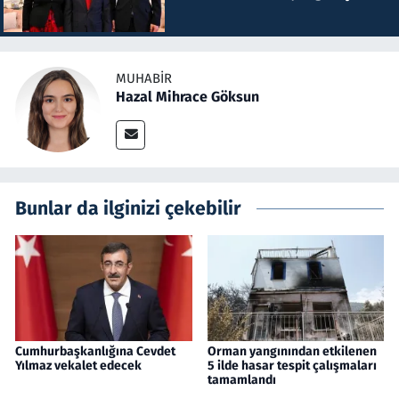
MUHABIR
Hazal Mihrace Göksun
Bunlar da ilginizi çekebilir
Cumhurbaşkanlığına Cevdet
Orman yangınından etkilenen
Yılmaz vekalet edecek
5 ilde hasar tespit çalışmaları
tamamlandı