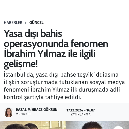
Gündem
HABERLER
GÜNCEL
Haber
Yasa dışı bahis
Kültür Sanat
operasyonunda fenomen
İbrahim Yılmaz ile ilgili
Kurumsal Haberler
gelişme!
Lezzet Durağı
İstanbul'da, yasa dışı bahse teşvik iddiasına
ilişkin soruşturmada tutuklanan sosyal medya
Memur ve Kamu
fenomeni İbrahim Yılmaz ilk duruşmada adli
kontrol şartıyla tahliye edildi.
Otomobil
HAZAL MIHRACE GÖKSUN
17.12.2024 - 16:07
Oyun
MUHABIR
YAYINLANMA
Ramazan