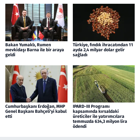
Bakan Yumaklı, Rumen
Türkiye, fındık ihracatından 11
mevkidaşı Barna ile bir araya
ayda 2,4 milyar dolar gelir
geldi
sağladı
Cumhurbaşkanı Erdoğan, MHP
IPARD-III Programı
Genel Başkanı Bahçeli'yi kabul
kapsamında kırsaldaki
etti
üreticiler ile yatırımcılara
temmuzda 634,3 milyon lira
ödendi