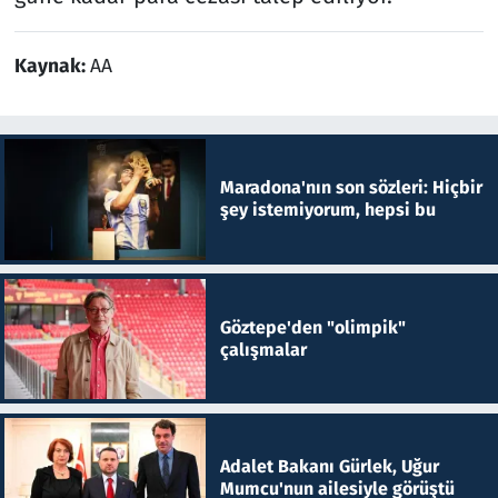
Kaynak:
AA
Maradona'nın son sözleri: Hiçbir
şey istemiyorum, hepsi bu
Göztepe'den "olimpik"
çalışmalar
Adalet Bakanı Gürlek, Uğur
Mumcu'nun ailesiyle görüştü