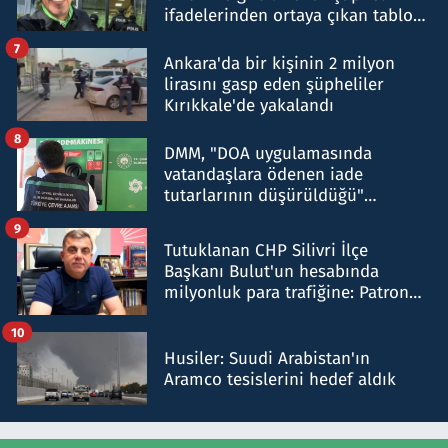
ifadelerinden ortaya çıkan tablo
şok etti
7
Ankara'da bir kişinin 2 milyon
lirasını gasp eden şüpheliler
Kırıkkale'de yakalandı
8
DMM, "DOA uygulamasında
vatandaşlara ödenen iade
tutarlarının düşürüldüğü"
iddiasını yalanladı
9
Tutuklanan CHP Silivri İlçe
Başkanı Bulut'un hesabında
milyonluk para trafiğine: Patron
talimat verdi, ben gönderdim
10
Husiler: Suudi Arabistan'ın
Aramco tesislerini hedef aldık