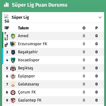
Süper Lig Puan Durumu
Süper Lig
#
Takım
O
P
Amed
0
0
1
Erzurumspor FK
0
0
2
Başakşehir
0
0
3
Kocaelispor
0
0
4
Beşiktaş
0
0
5
Eyüpspor
0
0
6
Galatasaray
0
0
7
Çorum FK
0
0
8
Gaziantep FK
0
0
9