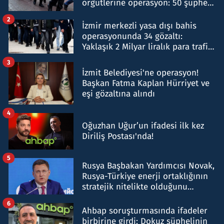
örgütlerine operasyon: 50 şüpheli
hakkında gözaltı kararı
2
İzmir merkezli yasa dışı bahis
operasyonunda 34 gözaltı:
Yaklaşık 2 Milyar liralık para trafiği
tespit edildi
3
İzmit Belediyesi'ne operasyon!
Başkan Fatma Kaplan Hürriyet ve
eşi gözaltına alındı
4
Oğuzhan Uğur’un ifadesi ilk kez
Diriliş Postası'nda!
5
Rusya Başbakan Yardımcısı Novak,
Rusya-Türkiye enerji ortaklığının
stratejik nitelikte olduğunu
belirtti
6
Ahbap soruşturmasında ifadeler
birbirine girdi: Dokuz şüphelinin