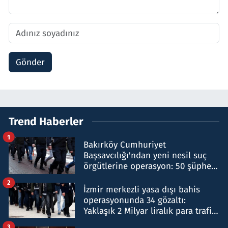
Gönder
Trend Haberler
1
Bakırköy Cumhuriyet
Başsavcılığı'ndan yeni nesil suç
örgütlerine operasyon: 50 şüpheli
hakkında gözaltı kararı
2
İzmir merkezli yasa dışı bahis
operasyonunda 34 gözaltı:
Yaklaşık 2 Milyar liralık para trafiği
tespit edildi
3