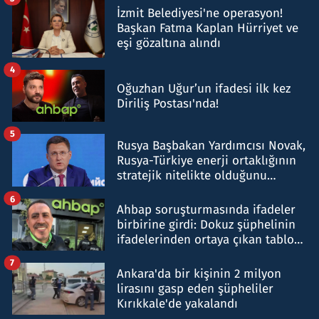
İzmit Belediyesi'ne operasyon!
Başkan Fatma Kaplan Hürriyet ve
eşi gözaltına alındı
4
Oğuzhan Uğur’un ifadesi ilk kez
Diriliş Postası'nda!
5
Rusya Başbakan Yardımcısı Novak,
Rusya-Türkiye enerji ortaklığının
stratejik nitelikte olduğunu
belirtti
6
Ahbap soruşturmasında ifadeler
birbirine girdi: Dokuz şüphelinin
ifadelerinden ortaya çıkan tablo
şok etti
7
Ankara'da bir kişinin 2 milyon
lirasını gasp eden şüpheliler
Kırıkkale'de yakalandı