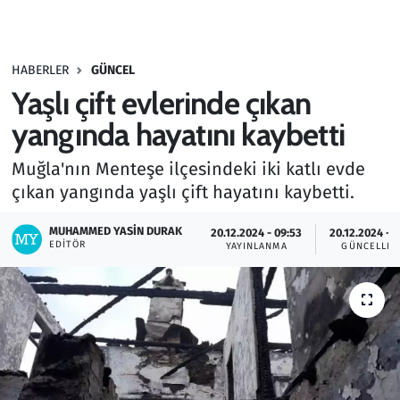
Gündem
HABERLER
GÜNCEL
Haber
Yaşlı çift evlerinde çıkan
Kültür Sanat
yangında hayatını kaybetti
Muğla'nın Menteşe ilçesindeki iki katlı evde
Kurumsal Haberler
çıkan yangında yaşlı çift hayatını kaybetti.
Lezzet Durağı
MUHAMMED YASIN DURAK
20.12.2024 - 09:53
20.12.2024 - 1
EDITÖR
YAYINLANMA
GÜNCELLE
Memur ve Kamu
Otomobil
Oyun
Ramazan