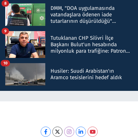
8
DMM, "DOA uygulamasında
vatandaşlara ödenen iade
tutarlarının düşürüldüğü"
iddiasını yalanladı
9
Tutuklanan CHP Silivri İlçe
Başkanı Bulut'un hesabında
milyonluk para trafiğine: Patron
talimat verdi, ben gönderdim
10
Husiler: Suudi Arabistan'ın
Aramco tesislerini hedef aldık