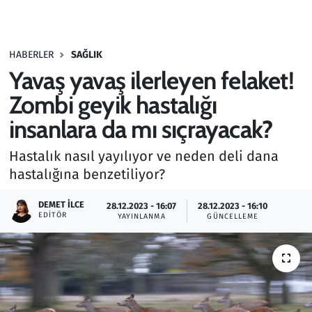
Gündem
HABERLER
SAĞLIK
Haber
Yavaş yavaş ilerleyen felaket!
Kültür Sanat
Zombi geyik hastalığı
insanlara da mı sıçrayacak?
Kurumsal Haberler
Hastalık nasıl yayılıyor ve neden deli dana
Lezzet Durağı
hastalığına benzetiliyor?
Memur ve Kamu
DEMET İLCE
28.12.2023 - 16:07
28.12.2023 - 16:10
EDITÖR
YAYINLANMA
GÜNCELLEME
Otomobil
Oyun
Ramazan