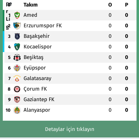
#
Takım
O
P
Amed
0
0
1
Erzurumspor FK
0
0
2
Başakşehir
0
0
3
Kocaelispor
0
0
4
Beşiktaş
0
0
5
Eyüpspor
0
0
6
Galatasaray
0
0
7
Çorum FK
0
0
8
Gaziantep FK
0
0
9
Alanyaspor
0
0
10
Detaylar için tıklayın