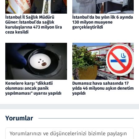
İstanbul İl Sağlık Müdürü
İstanbul'da bu yılın ilk 6 ayında
Güner: İstanbul’da sağlık
130 milyon muayene
kuruluşlarına 473 milyon lira
gerçekleştirildi
ceza kesildi
Kenelere karşı "dikkatli
Dumansız hava sahasında 17
olunması ancak panik
yılda 46 milyonu aşkın denetim
yapılmaması" uyarısı yapıldı
yapıldı
Yorumlar