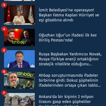
tespit edildi
3
İzmit Belediyesi'ne operasyon!
Başkan Fatma Kaplan Hürriyet ve
eşi gözaltına alındı
4
Oğuzhan Uğur’un ifadesi ilk kez
Diriliş Postası'nda!
5
Rusya Başbakan Yardımcısı Novak,
Rusya-Türkiye enerji ortaklığının
stratejik nitelikte olduğunu
belirtti
6
Ahbap soruşturmasında ifadeler
birbirine girdi: Dokuz şüphelinin
ifadelerinden ortaya çıkan tablo
şok etti
7
Ankara'da bir kişinin 2 milyon
lirasını gasp eden şüpheliler