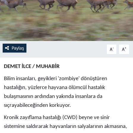
Resmi İlanlar
Rüya Tabirleri
Sağlık
Paylaş
-
+
A
A
Savunma Sanayi
DEMET İLCE / MUHABİR
Seçim 2023
Bilim insanları, geyikleri 'zombiye' dönüştüren
hastalığın, yüzlerce hayvana ölümcül hastalık
Spor
bulaşmasının ardından yakında insanlara da
Teknoloji ve Bilim
sıçrayabileceğinden korkuyor.
Kronik zayıflama hastalığı (CWD) beyne ve sinir
Televizyon
sistemine saldırarak hayvanların salyalarının akmasına,