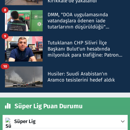
Kırıkkale'de yakalandı
8
DMM, "DOA uygulamasında
vatandaşlara ödenen iade
tutarlarının düşürüldüğü"
iddiasını yalanladı
9
Tutuklanan CHP Silivri İlçe
Başkanı Bulut'un hesabında
milyonluk para trafiğine: Patron
talimat verdi, ben gönderdim
10
Husiler: Suudi Arabistan'ın
Aramco tesislerini hedef aldık
Süper Lig Puan Durumu
Süper Lig