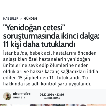
Gündem
HABERLER
GÜNDEM
Haber
"Yenidoğan çetesi"
Kültür Sanat
soruşturmasında ikinci dalga:
11 kişi daha tutuklandı
Kurumsal Haberler
İstanbul'da, bebek acil hastalarını önceden
Lezzet Durağı
anlaştıkları özel hastanelerin yenidoğan
ünitelerine sevk edip ölümlerine neden
Memur ve Kamu
oldukları ve haksız kazanç sağladıkları iddia
edilen 15 şüpheliden 11'i tutuklandı, 3'ü
Otomobil
hakkında ise adli kontrol şartı uygulandı.
Oyun
HICRET YÜCEL
06.12.2024 - 23:26
MUHABIR
YAYINLANMA
Ramazan