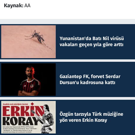
Kaynak:
AA
Yunanistan'da Batı Nil virüsü
vakaları geçen yıla göre arttı
Gaziantep FK, forvet Serdar
Dursun'u kadrosuna kattı
Özgün tarzıyla Türk müziğine
yön veren Erkin Koray