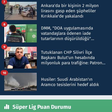
7
Ankara'da bir kişinin 2 milyon
lirasını gasp eden şüpheliler
Kırıkkale'de yakalandı
8
DMM, "DOA uygulamasında
vatandaşlara ödenen iade
tutarlarının düşürüldüğü"
iddiasını yalanladı
9
Tutuklanan CHP Silivri İlçe
Başkanı Bulut'un hesabında
milyonluk para trafiğine: Patron
talimat verdi, ben gönderdim
10
Husiler: Suudi Arabistan'ın
Aramco tesislerini hedef aldık
Süper Lig Puan Durumu