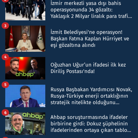
İzmir merkezli yasa dışı bahis
operasyonunda 34 gözaltı:
Yaklaşık 2 Milyar liralık para trafiği
tespit edildi
3
İzmit Belediyesi'ne operasyon!
Başkan Fatma Kaplan Hürriyet ve
eşi gözaltına alındı
4
Oğuzhan Uğur’un ifadesi ilk kez
Diriliş Postası'nda!
5
Rusya Başbakan Yardımcısı Novak,
Rusya-Türkiye enerji ortaklığının
stratejik nitelikte olduğunu
belirtti
6
Ahbap soruşturmasında ifadeler
birbirine girdi: Dokuz şüphelinin
ifadelerinden ortaya çıkan tablo
şok etti