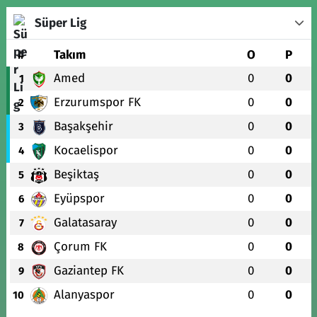
Süper Lig
#
Takım
O
P
Amed
0
0
1
Erzurumspor FK
0
0
2
Başakşehir
0
0
3
Kocaelispor
0
0
4
Beşiktaş
0
0
5
Eyüpspor
0
0
6
Galatasaray
0
0
7
Çorum FK
0
0
8
Gaziantep FK
0
0
9
Alanyaspor
0
0
10