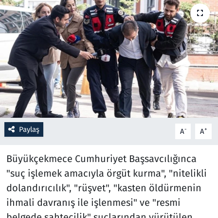
Resmi İlanlar
Rüya Tabirleri
Sağlık
Savunma Sanayi
Seçim 2023
Paylaş
-
+
A
A
Spor
Büyükçekmece Cumhuriyet Başsavcılığınca
Teknoloji ve Bilim
"suç işlemek amacıyla örgüt kurma", "nitelikli
dolandırıcılık", "rüşvet", "kasten öldürmenin
Televizyon
ihmali davranış ile işlenmesi" ve "resmi
belgede sahtecilik" suçlarından yürütülen