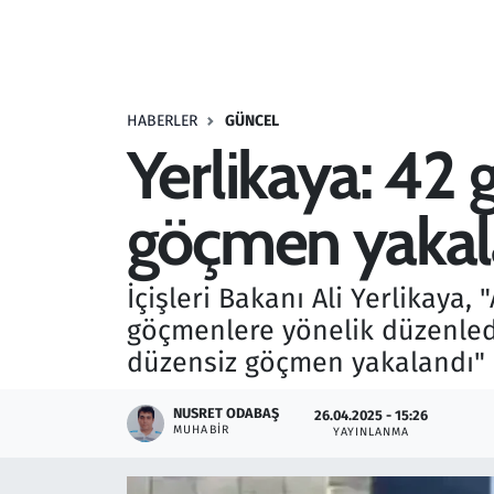
Resmi İlanlar
Rüya Tabirleri
HABERLER
GÜNCEL
Yerlikaya: 42
Sağlık
göçmen yakal
Savunma Sanayi
Seçim 2023
İçişleri Bakanı Ali Yerlikaya
göçmenlere yönelik düzenled
Spor
düzensiz göçmen yakalandı" i
Teknoloji ve Bilim
NUSRET ODABAŞ
26.04.2025 - 15:26
MUHABIR
YAYINLANMA
Televizyon