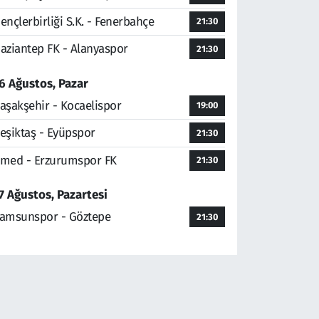
ençlerbirliği S.K. - Fenerbahçe
21:30
aziantep FK - Alanyaspor
21:30
6 Ağustos, Pazar
aşakşehir - Kocaelispor
19:00
eşiktaş - Eyüpspor
21:30
med - Erzurumspor FK
21:30
7 Ağustos, Pazartesi
amsunspor - Göztepe
21:30