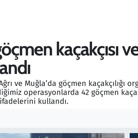
 göçmen kaçakçısı v
andı
, "Ağrı ve Muğla’da göçmen kaçakçılığı or
iğimiz operasyonlarda 42 göçmen kaçakç
fadelerini kullandı.