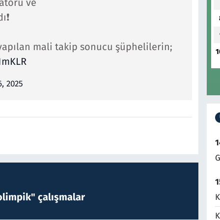
atörü ve
ı❗️
apılan mali takip sonucu şüphelilerin;
1
T1mKLR
6, 2025
1
G
1
limpik" çalışmalar
K
K