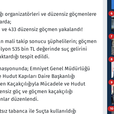
ğı organizatörleri ve düzensiz göçmenlere
6
arda;
ü ve 433 düzensiz göçmen yakalandı!
7
an mali takip sonucu şüphelilerin; göçmen
lyon 535 bin TL değerinde suç gelirini
ktardığı tespit edildi.
8
dinasyonunda; Emniyet Genel Müdürlüğü
 Hudut Kapıları Daire Başkanlığı
9
en Kaçakçılığıyla Mücadele ve Hudut
ensiz göç ve göçmen kaçakçılığı
nlar düzenlendi.
10
ız tabanca ile Suçta kullanıldığı