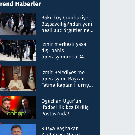
Trend Haberler
Bakırköy Cumhuriyet
Başsavcılığı'ndan yeni
nesil suç örgütlerine
operasyon: 50 şüpheli
hakkında gözaltı kararı
İzmir merkezli yasa
dışı bahis
operasyonunda 34
gözaltı: Yaklaşık 2
Milyar liralık para
İzmit Belediyesi'ne
trafiği tespit edildi
operasyon! Başkan
Fatma Kaplan Hürriyet
ve eşi gözaltına alındı
Oğuzhan Uğur’un
ifadesi ilk kez Diriliş
Postası'nda!
Rusya Başbakan
Yardımcısı Novak,