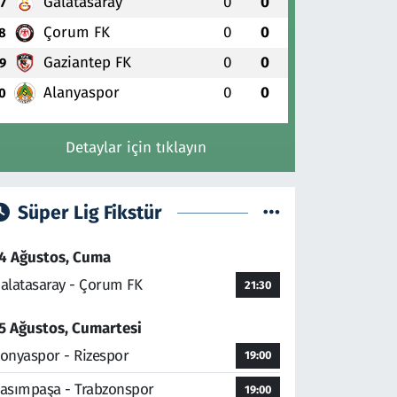
Galatasaray
0
0
7
Çorum FK
0
0
8
Gaziantep FK
0
0
9
Alanyaspor
0
0
0
Detaylar için tıklayın
Süper Lig Fikstür
4 Ağustos, Cuma
alatasaray - Çorum FK
21:30
5 Ağustos, Cumartesi
onyaspor - Rizespor
19:00
asımpaşa - Trabzonspor
19:00