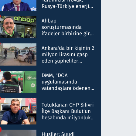
Rusya-Türkiye enerji
ortaklığının stratejik
nitelikte olduğunu
Ahbap
belirtti
soruşturmasında
ifadeler birbirine girdi:
Dokuz şüphelinin
ifadelerinden ortaya
Ankara'da bir kişinin 2
çıkan tablo şok etti
milyon lirasını gasp
eden şüpheliler
Kırıkkale'de yakalandı
DMM, "DOA
uygulamasında
vatandaşlara ödenen
iade tutarlarının
düşürüldüğü" iddiasını
Tutuklanan CHP Silivri
yalanladı
İlçe Başkanı Bulut'un
hesabında milyonluk
para trafiğine: Patron
talimat verdi, ben
Husiler: Suudi