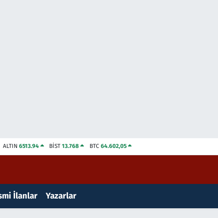
ALTIN
6513.94
BİST
13.768
BTC
64.602,05
mi İlanlar
Yazarlar