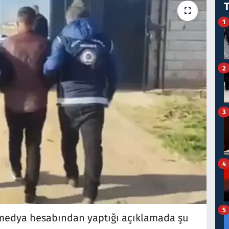
1
2
3
4
5
al medya hesabından yaptığı açıklamada şu