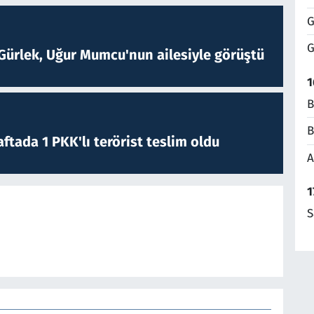
G
G
Gürlek, Uğur Mumcu'nun ailesiyle görüştü
1
B
B
ftada 1 PKK'lı terörist teslim oldu
A
1
S