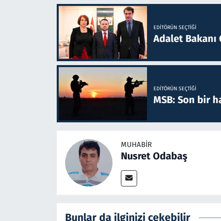
EDITÖRÜN SEÇTIĞI
Adalet Bakanı 
EDITÖRÜN SEÇTIĞI
MSB: Son bir ha
MUHABIR
Nusret Odabaş
Bunlar da ilginizi çekebilir