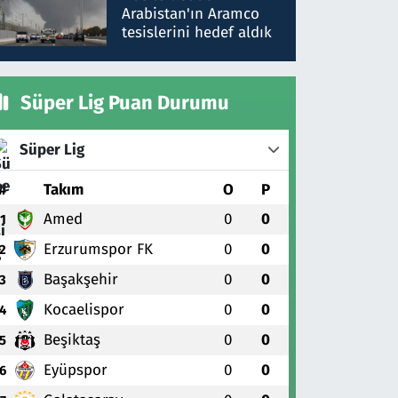
gönderdim
Arabistan'ın Aramco
tesislerini hedef aldık
Süper Lig Puan Durumu
Süper Lig
#
Takım
O
P
Amed
0
0
1
Erzurumspor FK
0
0
2
Başakşehir
0
0
3
Kocaelispor
0
0
4
Beşiktaş
0
0
5
Eyüpspor
0
0
6