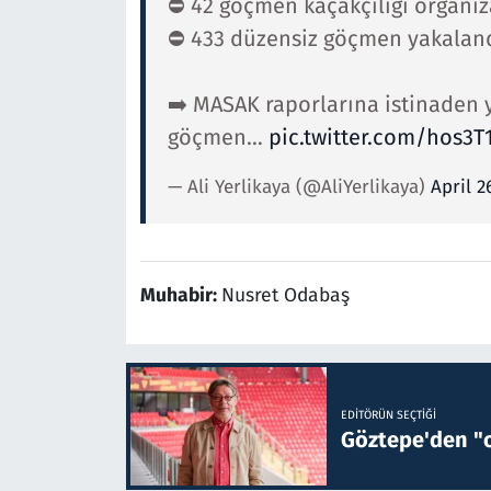
⛔️ 42 göçmen kaçakçılığı organiz
⛔️ 433 düzensiz göçmen yakaland
➡️ MASAK raporlarına istinaden y
göçmen…
pic.twitter.com/hos3
— Ali Yerlikaya (@AliYerlikaya)
April 2
Muhabir:
Nusret Odabaş
EDITÖRÜN SEÇTIĞI
Göztepe'den "o