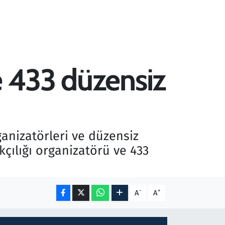
e 433 düzensiz
ganizatörleri ve düzensiz
ılığı organizatörü ve 433
-
+
A
A