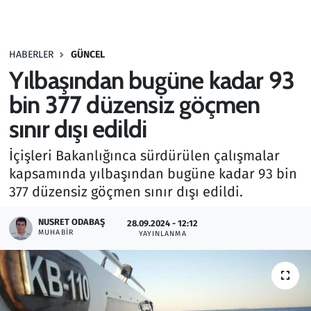
Gündem
HABERLER
GÜNCEL
Haber
Yılbaşından bugüne kadar 93
Kültür Sanat
bin 377 düzensiz göçmen
sınır dışı edildi
Kurumsal Haberler
İçişleri Bakanlığınca sürdürülen çalışmalar
Lezzet Durağı
kapsamında yılbaşından bugüne kadar 93 bin
377 düzensiz göçmen sınır dışı edildi.
Memur ve Kamu
NUSRET ODABAŞ
28.09.2024 - 12:12
MUHABIR
YAYINLANMA
Otomobil
Oyun
Ramazan