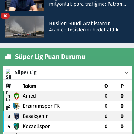
milyonluk para trafiğine: Patron
talimat verdi, ben gönderdim
10
Husiler: Suudi Arabistan'ın
Aramco tesislerini hedef aldık
Süper Lig Puan Durumu
Süper Lig
#
Takım
O
P
Amed
0
0
1
Erzurumspor FK
0
0
2
Başakşehir
0
0
3
Kocaelispor
0
0
4