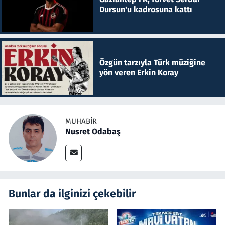
Dursun'u kadrosuna kattı
Özgün tarzıyla Türk müziğine
yön veren Erkin Koray
MUHABIR
Nusret Odabaş
Bunlar da ilginizi çekebilir