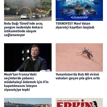
Bolu Dağı Tüneli'nde araç
TEKNOFEST Mavi Vatan
yangını nedeniyle Ankara
ziyaretçi kayıtları başladı
istikametinde ulaşım
sağlanamıyor
Musk’tan Fransa'daki
Yunanistan'da Batı Nil virüsü
seçimlerde yabancı
vakaları geçen yıla göre arttı
müdahaleyi önlemek için X’in
kapatılmasını isteyen
siyasetçiye tepki