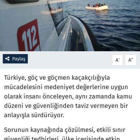
Resmi İlanlar
Rüya Tabirleri
Sağlık
Paylaş
-
+
A
A
Savunma Sanayi
Türkiye, göç ve göçmen kaçakçılığıyla
Seçim 2023
mücadelesini medeniyet değerlerine uygun
Spor
olarak insanı önceleyen, aynı zamanda kamu
düzeni ve güvenliğinden taviz vermeyen bir
Teknoloji ve Bilim
anlayışla sürdürüyor.
Televizyon
Sorunun kaynağında çözülmesi, etkili sınır
güvenliği tedbirleri, ülke içerisinde etkin