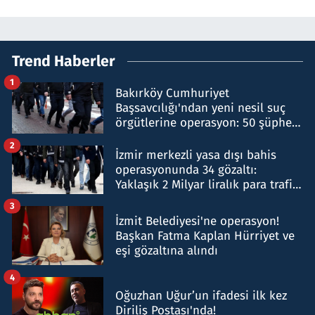
Trend Haberler
1
Bakırköy Cumhuriyet
Başsavcılığı'ndan yeni nesil suç
örgütlerine operasyon: 50 şüpheli
hakkında gözaltı kararı
2
İzmir merkezli yasa dışı bahis
operasyonunda 34 gözaltı:
Yaklaşık 2 Milyar liralık para trafiği
tespit edildi
3
İzmit Belediyesi'ne operasyon!
Başkan Fatma Kaplan Hürriyet ve
eşi gözaltına alındı
4
Oğuzhan Uğur’un ifadesi ilk kez
Diriliş Postası'nda!