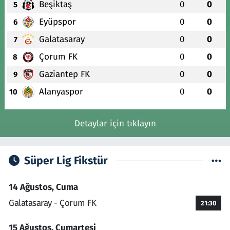
Beşiktaş
0
0
5
Eyüpspor
0
0
6
Galatasaray
0
0
7
Çorum FK
0
0
8
Gaziantep FK
0
0
9
Alanyaspor
0
0
10
Detaylar için tıklayın
Süper Lig Fikstür
14 Ağustos, Cuma
Galatasaray - Çorum FK
21:30
15 Ağustos, Cumartesi