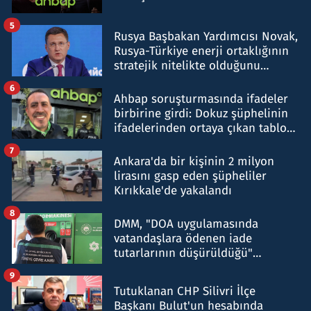
5
Rusya Başbakan Yardımcısı Novak,
Rusya-Türkiye enerji ortaklığının
stratejik nitelikte olduğunu
belirtti
6
Ahbap soruşturmasında ifadeler
birbirine girdi: Dokuz şüphelinin
ifadelerinden ortaya çıkan tablo
şok etti
7
Ankara'da bir kişinin 2 milyon
lirasını gasp eden şüpheliler
Kırıkkale'de yakalandı
8
DMM, "DOA uygulamasında
vatandaşlara ödenen iade
tutarlarının düşürüldüğü"
iddiasını yalanladı
9
Tutuklanan CHP Silivri İlçe
Başkanı Bulut'un hesabında