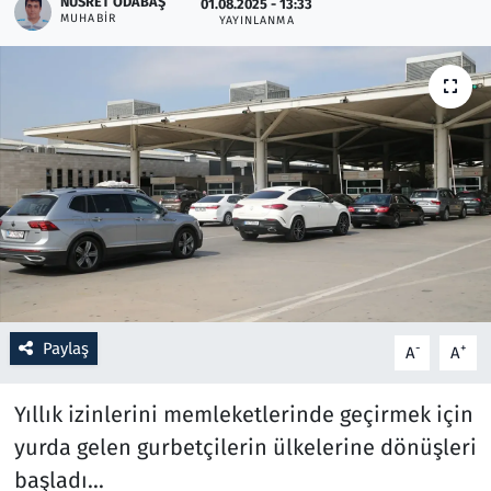
NUSRET ODABAŞ
01.08.2025 - 13:33
MUHABIR
YAYINLANMA
Resmi İlanlar
Rüya Tabirleri
Sağlık
Savunma Sanayi
Seçim 2023
Spor
Paylaş
-
+
A
A
Teknoloji ve Bilim
Yıllık izinlerini memleketlerinde geçirmek için
Televizyon
yurda gelen gurbetçilerin ülkelerine dönüşleri
başladı...