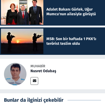
Adalet Bakanı Gürlek, Uğur
Mumcu'nun ailesiyle görüştü
MSB: Son bir haftada 1 PKK'lı
terörist teslim oldu
MUHABIR
Nusret Odabaş
Bunlar da ilginizi çekebilir