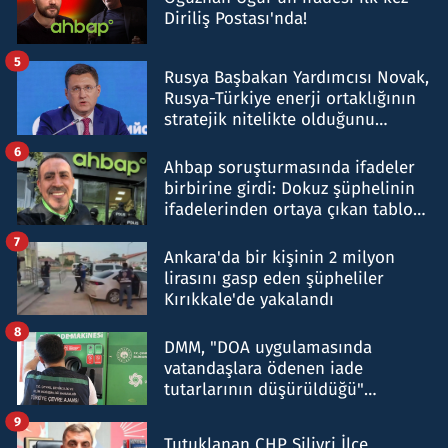
Diriliş Postası'nda!
5
Rusya Başbakan Yardımcısı Novak,
Rusya-Türkiye enerji ortaklığının
stratejik nitelikte olduğunu
belirtti
6
Ahbap soruşturmasında ifadeler
birbirine girdi: Dokuz şüphelinin
ifadelerinden ortaya çıkan tablo
şok etti
7
Ankara'da bir kişinin 2 milyon
lirasını gasp eden şüpheliler
Kırıkkale'de yakalandı
8
DMM, "DOA uygulamasında
vatandaşlara ödenen iade
tutarlarının düşürüldüğü"
iddiasını yalanladı
9
Tutuklanan CHP Silivri İlçe