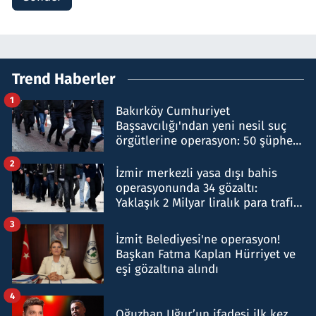
Trend Haberler
1
Bakırköy Cumhuriyet
Başsavcılığı'ndan yeni nesil suç
örgütlerine operasyon: 50 şüpheli
hakkında gözaltı kararı
2
İzmir merkezli yasa dışı bahis
operasyonunda 34 gözaltı:
Yaklaşık 2 Milyar liralık para trafiği
tespit edildi
3
İzmit Belediyesi'ne operasyon!
Başkan Fatma Kaplan Hürriyet ve
eşi gözaltına alındı
4
Oğuzhan Uğur’un ifadesi ilk kez