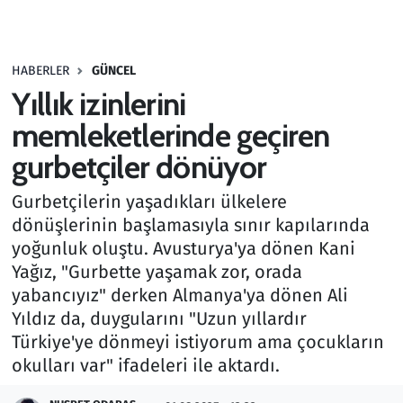
Gündem
HABERLER
GÜNCEL
Haber
Yıllık izinlerini
Kültür Sanat
memleketlerinde geçiren
gurbetçiler dönüyor
Kurumsal Haberler
Gurbetçilerin yaşadıkları ülkelere
Lezzet Durağı
dönüşlerinin başlamasıyla sınır kapılarında
yoğunluk oluştu. Avusturya'ya dönen Kani
Memur ve Kamu
Yağız, "Gurbette yaşamak zor, orada
yabancıyız" derken Almanya'ya dönen Ali
Otomobil
Yıldız da, duygularını "Uzun yıllardır
Türkiye'ye dönmeyi istiyorum ama çocukların
Oyun
okulları var" ifadeleri ile aktardı.
Ramazan