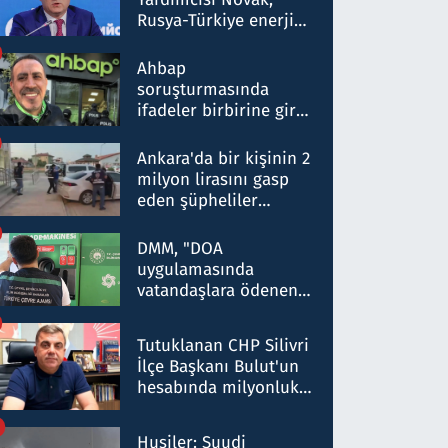
Rusya-Türkiye enerji
ortaklığının stratejik
nitelikte olduğunu
Ahbap
belirtti
soruşturmasında
ifadeler birbirine girdi:
Dokuz şüphelinin
ifadelerinden ortaya
Ankara'da bir kişinin 2
çıkan tablo şok etti
milyon lirasını gasp
eden şüpheliler
Kırıkkale'de yakalandı
DMM, "DOA
uygulamasında
vatandaşlara ödenen
iade tutarlarının
düşürüldüğü" iddiasını
Tutuklanan CHP Silivri
yalanladı
İlçe Başkanı Bulut'un
hesabında milyonluk
para trafiğine: Patron
talimat verdi, ben
Husiler: Suudi