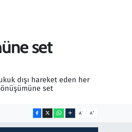
müne set
hukuk dışı hareket eden her
i dönüşümüne set
-
+
A
A