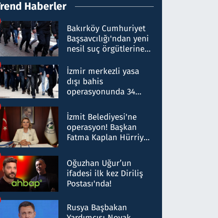
Trend Haberler
Bakırköy Cumhuriyet
Başsavcılığı'ndan yeni
nesil suç örgütlerine
operasyon: 50 şüpheli
hakkında gözaltı kararı
İzmir merkezli yasa
dışı bahis
operasyonunda 34
gözaltı: Yaklaşık 2
Milyar liralık para
İzmit Belediyesi'ne
trafiği tespit edildi
operasyon! Başkan
Fatma Kaplan Hürriyet
ve eşi gözaltına alındı
Oğuzhan Uğur’un
ifadesi ilk kez Diriliş
Postası'nda!
Rusya Başbakan
Yardımcısı Novak,