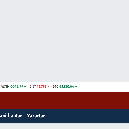
ALTIN
6648.99
BİST
13.773
BTC
65.130,04
mi İlanlar
Yazarlar