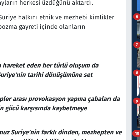
yların herkesi üzdüğünü aktardı.
uriye halkını etnik ve mezhebi kimlikler
6
 bozma gayreti içinde olanların
7
şı hareket eden her türlü oluşum da
8
Suriye'nin tarihi dönüşümüne set
pler arası provokasyon yapma çabaları da
9
zin gücü karşısında kaybetmeye
uz Suriye'nin farklı dinden, mezhepten ve
10