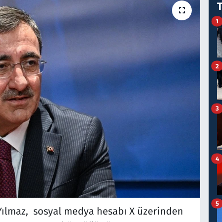
1
2
3
4
5
Yılmaz, sosyal medya hesabı X üzerinden