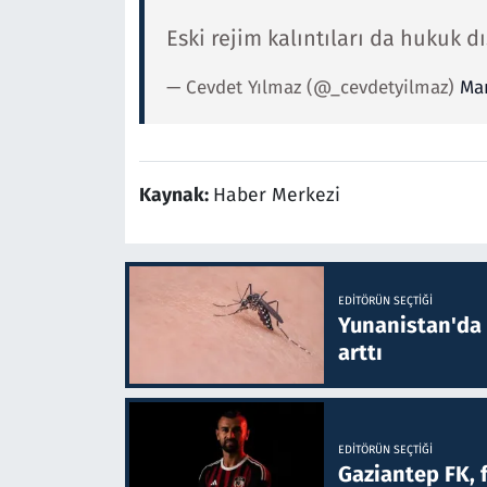
Eski rejim kalıntıları da hukuk d
— Cevdet Yılmaz (@_cevdetyilmaz)
Mar
Kaynak:
Haber Merkezi
EDITÖRÜN SEÇTIĞI
Yunanistan'da B
arttı
EDITÖRÜN SEÇTIĞI
Gaziantep FK, 