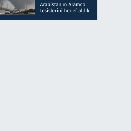
gönderdim
Arabistan'ın Aramco
tesislerini hedef aldık