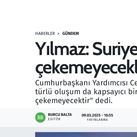
Resmi İlanlar
Rüya Tabirleri
HABERLER
GÜNDEM
Yılmaz: Suriy
Sağlık
çekemeyecekl
Savunma Sanayi
Seçim 2023
Cumhurbaşkanı Yardımcısı Cev
türlü oluşum da kapsayıcı bi
Spor
çekemeyecektir" dedi.
Teknoloji ve Bilim
BURCU BALTA
09.03.2025 - 16:55
EDITÖR
YAYINLANMA
Televizyon