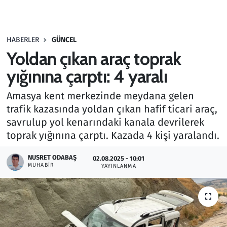
Gündem
HABERLER
GÜNCEL
Haber
Yoldan çıkan araç toprak
Kültür Sanat
yığınına çarptı: 4 yaralı
Amasya kent merkezinde meydana gelen
Kurumsal Haberler
trafik kazasında yoldan çıkan hafif ticari araç,
savrulup yol kenarındaki kanala devrilerek
Lezzet Durağı
toprak yığınına çarptı. Kazada 4 kişi yaralandı.
Memur ve Kamu
NUSRET ODABAŞ
02.08.2025 - 10:01
MUHABIR
YAYINLANMA
Otomobil
Oyun
Ramazan