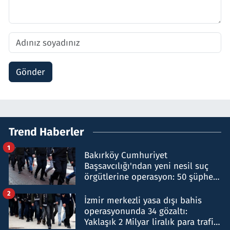
Gönder
Trend Haberler
1
Bakırköy Cumhuriyet
Başsavcılığı'ndan yeni nesil suç
örgütlerine operasyon: 50 şüpheli
hakkında gözaltı kararı
2
İzmir merkezli yasa dışı bahis
operasyonunda 34 gözaltı:
Yaklaşık 2 Milyar liralık para trafiği