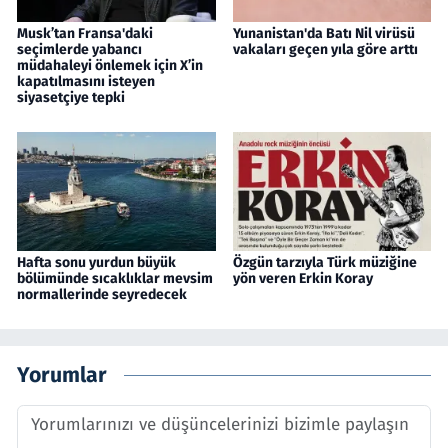
Musk’tan Fransa'daki
Yunanistan'da Batı Nil virüsü
seçimlerde yabancı
vakaları geçen yıla göre arttı
müdahaleyi önlemek için X’in
kapatılmasını isteyen
siyasetçiye tepki
Hafta sonu yurdun büyük
Özgün tarzıyla Türk müziğine
bölümünde sıcaklıklar mevsim
yön veren Erkin Koray
normallerinde seyredecek
Yorumlar