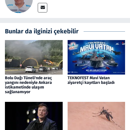
Bunlar da ilginizi çekebilir
Bolu Dağı Tüneli'nde araç
TEKNOFEST Mavi Vatan
yangını nedeniyle Ankara
ziyaretçi kayıtları başladı
istikametinde ulaşım
sağlanamıyor