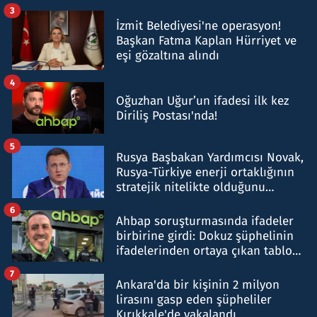
tespit edildi
3
İzmit Belediyesi'ne operasyon!
Başkan Fatma Kaplan Hürriyet ve
eşi gözaltına alındı
4
Oğuzhan Uğur’un ifadesi ilk kez
Diriliş Postası'nda!
5
Rusya Başbakan Yardımcısı Novak,
Rusya-Türkiye enerji ortaklığının
stratejik nitelikte olduğunu
belirtti
6
Ahbap soruşturmasında ifadeler
birbirine girdi: Dokuz şüphelinin
ifadelerinden ortaya çıkan tablo
şok etti
7
Ankara'da bir kişinin 2 milyon
lirasını gasp eden şüpheliler
Kırıkkale'de yakalandı