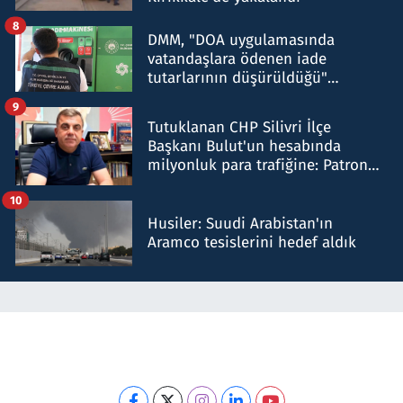
8
DMM, "DOA uygulamasında
vatandaşlara ödenen iade
tutarlarının düşürüldüğü"
iddiasını yalanladı
9
Tutuklanan CHP Silivri İlçe
Başkanı Bulut'un hesabında
milyonluk para trafiğine: Patron
talimat verdi, ben gönderdim
10
Husiler: Suudi Arabistan'ın
Aramco tesislerini hedef aldık