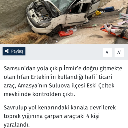
Resmi İlanlar
Rüya Tabirleri
Sağlık
Paylaş
-
+
A
A
Savunma Sanayi
Samsun’dan yola çıkıp İzmir’e doğru gitmekte
Seçim 2023
olan İrfan Ertekin’in kullandığı hafif ticari
araç, Amasya’nın Suluova ilçesi Eski Çeltek
Spor
mevkiinde kontrolden çıktı.
Teknoloji ve Bilim
Savrulup yol kenarındaki kanala devrilerek
Televizyon
toprak yığınına çarpan araçtaki 4 kişi
yaralandı.