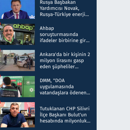
Rusya Başbakan
Yardımcısı Novak,
Rusya-Türkiye enerji
ortaklığının stratejik
nitelikte olduğunu
Ahbap
belirtti
soruşturmasında
ifadeler birbirine girdi:
Dokuz şüphelinin
ifadelerinden ortaya
Ankara'da bir kişinin 2
çıkan tablo şok etti
milyon lirasını gasp
eden şüpheliler
Kırıkkale'de yakalandı
DMM, "DOA
uygulamasında
vatandaşlara ödenen
iade tutarlarının
düşürüldüğü" iddiasını
Tutuklanan CHP Silivri
yalanladı
İlçe Başkanı Bulut'un
hesabında milyonluk
para trafiğine: Patron