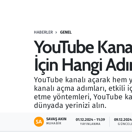
Resmi İlanlar
Rüya Tabirleri
HABERLER
GENEL
YouTube Kanalı
Sağlık
İçin Hangi Adı
Savunma Sanayi
Seçim 2023
YouTube kanalı açarak hem yar
kanalı açma adımları, etkili i
Spor
etme yöntemleri, YouTube kana
Teknoloji ve Bilim
dünyada yerinizi alın.
Televizyon
SAVAŞ AKIN
01.12.2024 - 11:39
09.12.2024
MUHABIR
YAYINLANMA
GÜNCEL