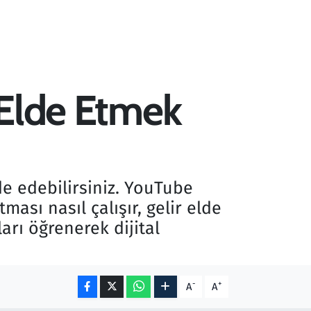
r Elde Etmek
de edebilirsiniz. YouTube
ması nasıl çalışır, gelir elde
rı öğrenerek dijital
-
+
A
A