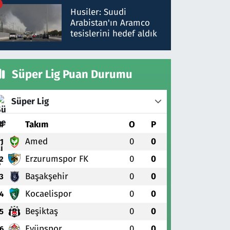
talimat verdi, ben
Husiler: Suudi
gönderdim
Arabistan'ın Aramco
tesislerini hedef aldık
Süper Lig Puan Durumu
Süper Lig
#
Takım
O
P
Amed
0
0
1
Erzurumspor FK
0
0
2
Başakşehir
0
0
3
Kocaelispor
0
0
4
Beşiktaş
0
0
5
Eyüpspor
0
0
6