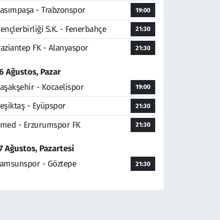
asımpaşa - Trabzonspor
19:00
ençlerbirliği S.K. - Fenerbahçe
21:30
aziantep FK - Alanyaspor
21:30
6 Ağustos, Pazar
aşakşehir - Kocaelispor
19:00
eşiktaş - Eyüpspor
21:30
med - Erzurumspor FK
21:30
7 Ağustos, Pazartesi
amsunspor - Göztepe
21:30