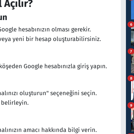
 Açılır?
un
6
oogle hesabınızın olması gerekir.
eya yeni bir hesap oluşturabilirsiniz.
7
köşeden Google hesabınızla giriş yapın.
8
nalınızı oluşturun" seçeneğini seçin.
 belirleyin.
9
nalınızın amacı hakkında bilgi verin.