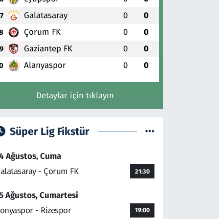
Galatasaray
0
0
7
Çorum FK
0
0
8
Gaziantep FK
0
0
9
Alanyaspor
0
0
0
Detaylar için tıklayın
Süper Lig Fikstür
4 Ağustos, Cuma
alatasaray - Çorum FK
21:30
5 Ağustos, Cumartesi
onyaspor - Rizespor
19:00