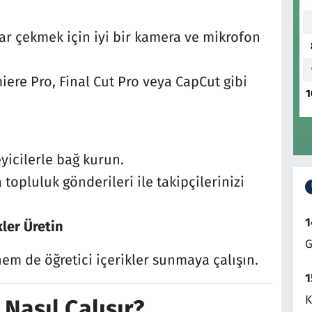
r çekmek için iyi bir kamera ve mikrofon
re Pro, Final Cut Pro veya CapCut gibi
1
yicilerle bağ kurun.
 topluluk gönderileri ile takipçilerinizi
1
kler Üretin
G
 hem de öğretici içerikler sunmaya çalışın.
1
K
Nasıl Çalışır?