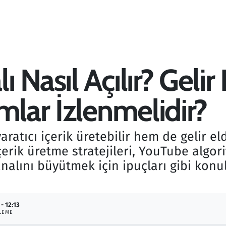
 Nasıl Açılır? Geli
mlar İzlenmelidir?
atıcı içerik üretebilir hem de gelir el
çerik üretme stratejileri, YouTube algorit
lını büyütmek için ipuçları gibi konula
 - 12:13
LEME