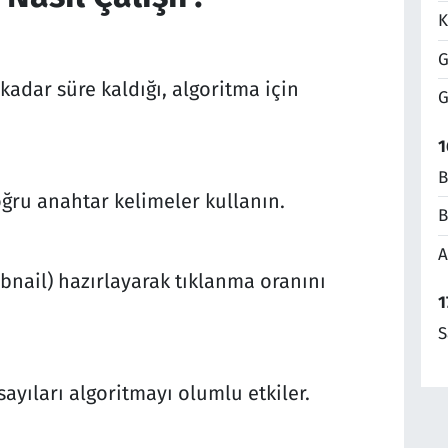
K
G
kadar süre kaldığı, algoritma için
G
1
B
oğru anahtar kelimeler kullanın.
B
A
bnail) hazırlayarak tıklanma oranını
1
S
ayıları algoritmayı olumlu etkiler.