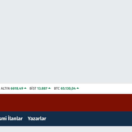
ALTIN
6618.49
BİST
13.887
BTC
65.130,04
mi İlanlar
Yazarlar