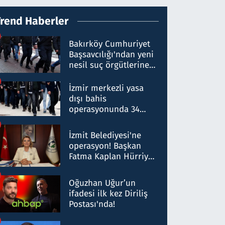
Trend Haberler
Bakırköy Cumhuriyet
Başsavcılığı'ndan yeni
nesil suç örgütlerine
operasyon: 50 şüpheli
hakkında gözaltı kararı
İzmir merkezli yasa
dışı bahis
operasyonunda 34
gözaltı: Yaklaşık 2
Milyar liralık para
İzmit Belediyesi'ne
trafiği tespit edildi
operasyon! Başkan
Fatma Kaplan Hürriyet
ve eşi gözaltına alındı
Oğuzhan Uğur’un
ifadesi ilk kez Diriliş
Postası'nda!