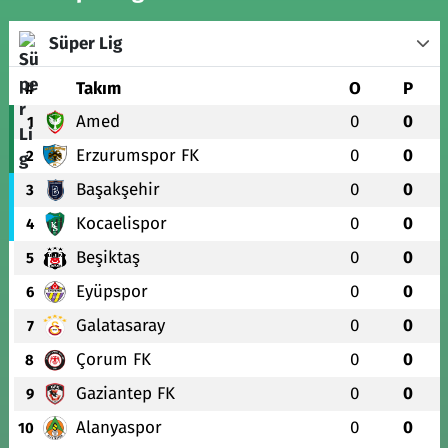
Süper Lig
#
Takım
O
P
Amed
0
0
1
Erzurumspor FK
0
0
2
Başakşehir
0
0
3
Kocaelispor
0
0
4
Beşiktaş
0
0
5
Eyüpspor
0
0
6
Galatasaray
0
0
7
Çorum FK
0
0
8
Gaziantep FK
0
0
9
Alanyaspor
0
0
10