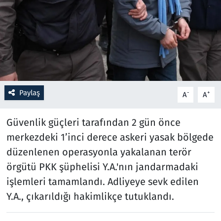
Resmi İlanlar
Rüya Tabirleri
Sağlık
Paylaş
-
+
A
A
Savunma Sanayi
Güvenlik güçleri tarafından 2 gün önce
Seçim 2023
merkezdeki 1’inci derece askeri yasak bölgede
Spor
düzenlenen operasyonla yakalanan terör
örgütü PKK şüphelisi Y.A.'nın jandarmadaki
Teknoloji ve Bilim
işlemleri tamamlandı. Adliyeye sevk edilen
Y.A., çıkarıldığı hakimlikçe tutuklandı.
Televizyon