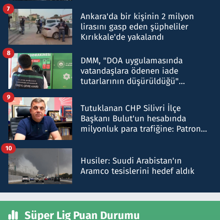
şok etti
7
Ankara'da bir kişinin 2 milyon
lirasını gasp eden şüpheliler
Kırıkkale'de yakalandı
8
DMM, "DOA uygulamasında
vatandaşlara ödenen iade
tutarlarının düşürüldüğü"
iddiasını yalanladı
9
Tutuklanan CHP Silivri İlçe
Başkanı Bulut'un hesabında
milyonluk para trafiğine: Patron
talimat verdi, ben gönderdim
10
Husiler: Suudi Arabistan'ın
Aramco tesislerini hedef aldık
Süper Lig Puan Durumu