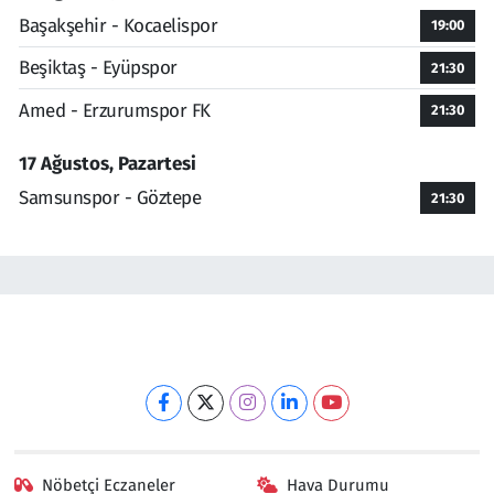
Başakşehir - Kocaelispor
19:00
Beşiktaş - Eyüpspor
21:30
Amed - Erzurumspor FK
21:30
17 Ağustos, Pazartesi
Samsunspor - Göztepe
21:30
Nöbetçi Eczaneler
Hava Durumu