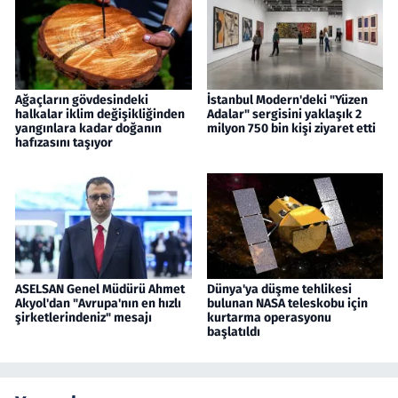
Ağaçların gövdesindeki
İstanbul Modern'deki "Yüzen
halkalar iklim değişikliğinden
Adalar" sergisini yaklaşık 2
yangınlara kadar doğanın
milyon 750 bin kişi ziyaret etti
hafızasını taşıyor
ASELSAN Genel Müdürü Ahmet
Dünya'ya düşme tehlikesi
Akyol'dan "Avrupa'nın en hızlı
bulunan NASA teleskobu için
şirketlerindeniz" mesajı
kurtarma operasyonu
başlatıldı