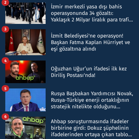
2
İzmir merkezli yasa dışı bahis
operasyonunda 34 gözaltı:
Yaklaşık 2 Milyar liralık para trafiği
tespit edildi
3
İzmit Belediyesi'ne operasyon!
Başkan Fatma Kaplan Hürriyet ve
eşi gözaltına alındı
4
Oğuzhan Uğur’un ifadesi ilk kez
Diriliş Postası'nda!
5
Rusya Başbakan Yardımcısı Novak,
Rusya-Türkiye enerji ortaklığının
stratejik nitelikte olduğunu
belirtti
6
Ahbap soruşturmasında ifadeler
birbirine girdi: Dokuz şüphelinin
ifadelerinden ortaya çıkan tablo