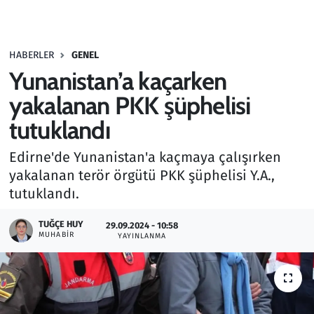
Gündem
HABERLER
GENEL
Haber
Yunanistan’a kaçarken
Kültür Sanat
yakalanan PKK şüphelisi
tutuklandı
Kurumsal Haberler
Edirne'de Yunanistan'a kaçmaya çalışırken
Lezzet Durağı
yakalanan terör örgütü PKK şüphelisi Y.A.,
tutuklandı.
Memur ve Kamu
TUĞÇE HUY
29.09.2024 - 10:58
MUHABIR
YAYINLANMA
Otomobil
Oyun
Ramazan