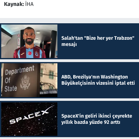
Kaynak:
İHA
Salah'tan "Bize her yer Trabzon"
mesajı
ABD, Brezilya'nın Washington
Büyükelçisinin vizesini iptal etti
SpaceX'in geliri ikinci çeyrekte
yıllık bazda yüzde 92 arttı